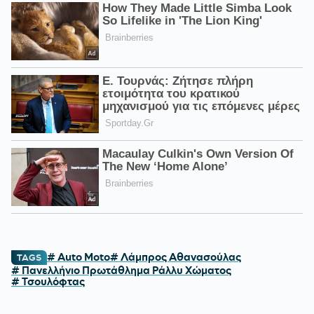
# Auto Moto
# Λάμπρος Αθανασούλας
TAGS
# Πανελλήνιο Πρωτάθλημα Ράλλυ Χώματος
# Τσουλόφτας