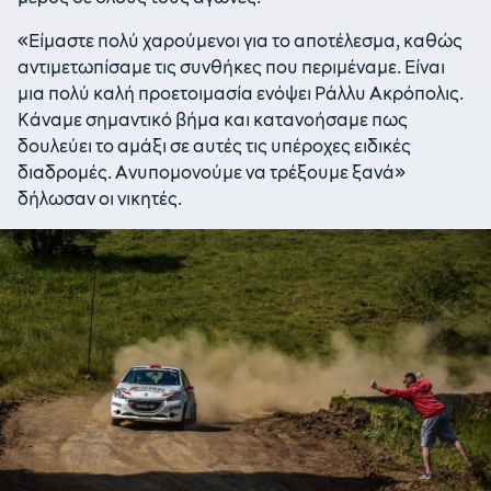
«Είμαστε πολύ χαρούμενοι για το αποτέλεσμα, καθώς
αντιμετωπίσαμε τις συνθήκες που περιμέναμε. Είναι
μια πολύ καλή προετοιμασία ενόψει Ράλλυ Ακρόπολις.
Κάναμε σημαντικό βήμα και κατανοήσαμε πως
δουλεύει το αμάξι σε αυτές τις υπέροχες ειδικές
διαδρομές. Ανυπομονούμε να τρέξουμε ξανά»
δήλωσαν οι νικητές.