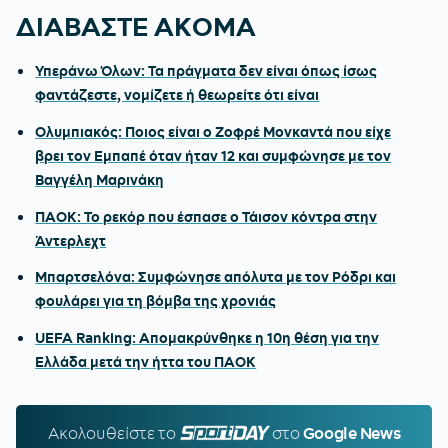
ΔΙΑΒΑΣΤΕ ΑΚΟΜΑ
Υπεράνω Όλων: Τα πράγματα δεν είναι όπως ίσως
φαντάζεστε, νομίζετε ή θεωρείτε ότι είναι
Ολυμπιακός: Ποιος είναι ο Ζοφρέ Μονκαντά που είχε
βρει τον Εμπαπέ όταν ήταν 12 και συμφώνησε με τον
Βαγγέλη Μαρινάκη
ΠΑΟΚ: Το ρεκόρ που έσπασε ο Τάισον κόντρα στην
Άντερλεχτ
Μπαρτσελόνα: Συμφώνησε απόλυτα με τον Ρόδρι και
φουλάρει για τη βόμβα της χρονιάς
UEFA Ranking: Απομακρύνθηκε η 10η θέση για την
Ελλάδα μετά την ήττα του ΠΑΟΚ
Ακολουθείστε τo
SPORTDAY.GR
στο
Google News