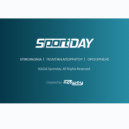
11:30
ΟΛΥΜΠΙΑΚΟΣ:
Υπερ-τεχνικός διευθυντής ο Μονκάδα
11:04
ΑΕΛ:
Ανακοίνωσε τον Ρισβάνη
10:36
ΠΑΝΑΙΤΩΛΙΚΟΣ:
Επισημοποίησε τις μεταγραφές των
Νακάμπα και Τζενεπό
10:04
ΗΡΑΚΛΗΣ:
Κίνηση για Νταμ Γκείγ
09:32
ΟΦΗ:
Δουλειά ενόψει ΑΕΚ
|
|
ΕΠΙΚΟΙΝΩΝΙΑ
ΠΟΛΙΤΙΚΗ ΑΠΟΡΡΗΤΟΥ
ΟΡΟΙ ΧΡΗΣΗΣ
09:00
ΑΘΛΗΤΙΚΕΣ ΜΕΤΑΔΟΣΕΙΣ:
Πού θα δείτε τα φιλικά που
©2026 Sportday. All Rights Reserved.
δίνουν ΑΕΚ και Άρης
Created by