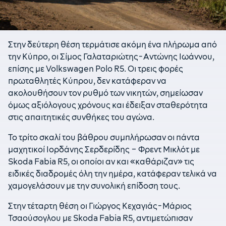
Στην δεύτερη θέση τερμάτισε ακόμη ένα πλήρωμα από
την Κύπρο, οι Σίμος Γαλαταριώτης-Αντώνης Ιωάννου,
επίσης με Volkswagen Polo R5. Οι τρεις φορές
πρωταθλητές Κύπρου, δεν κατάφεραν να
ακολουθήσουν τον ρυθμό των νικητών, σημείωσαν
όμως αξιόλογους χρόνους και έδειξαν σταθερότητα
στις απαιτητικές συνθήκες του αγώνα.
Το τρίτο σκαλί του βάθρου συμπλήρωσαν οι πάντα
μαχητικοί Ιορδάνης Σερδερίδης – Φρεντ Μικλότ με
Skoda Fabia R5, οι οποίοι αν και «καθάριζαν» τις
ειδικές διαδρομές όλη την ημέρα, κατάφεραν τελικά να
χαμογελάσουν με την συνολική επίδοση τους.
Στην τέταρτη θέση οι Γιώργος Κεχαγιάς-Μάριος
Τσαούσογλου με Skoda Fabia R5, αντιμετώπισαν