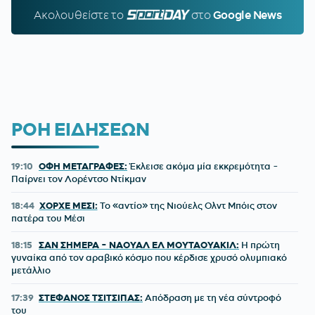
Ακολουθείστε τo
SPORTDAY.GR
στο
Google News
ΡΟΗ ΕΙΔΗΣΕΩΝ
19:10
ΟΦΗ ΜΕΤΑΓΡΑΦΕΣ:
Έκλεισε ακόμα μία εκκρεμότητα -
Παίρνει τον Λορέντσο Ντίκμαν
18:44
ΧΟΡΧΕ ΜΕΣΙ:
To «αντίο» της Νιούελς Ολντ Μπόις στον
πατέρα του Μέσι
18:15
ΣΑΝ ΣΗΜΕΡΑ - ΝΑΟΥΑΛ ΕΛ ΜΟΥΤΑΟΥΑΚΙΛ:
Η πρώτη
γυναίκα από τον αραβικό κόσμο που κέρδισε χρυσό ολυμπιακό
μετάλλιο
17:39
ΣΤΕΦΑΝΟΣ ΤΣΙΤΣΙΠΑΣ:
Απόδραση με τη νέα σύντροφό
του