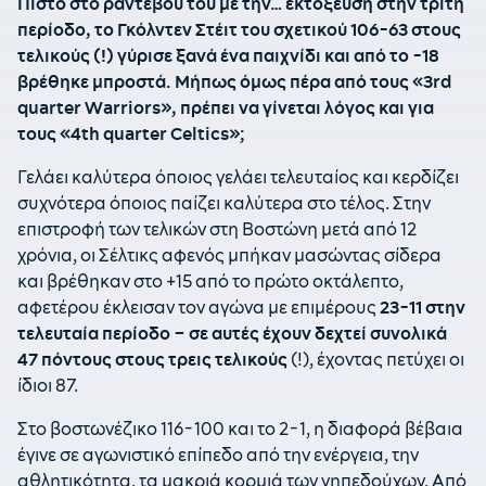
Πιστό στο ραντεβού του με την… εκτόξευση στην τρίτη
περίοδο, το Γκόλντεν Στέιτ του σχετικού 106-63 στους
τελικούς (!) γύρισε ξανά ένα παιχνίδι και από το -18
βρέθηκε μπροστά. Μήπως όμως πέρα από τους «3rd
quarter Warriors», πρέπει να γίνεται λόγος και για
τους «4th quarter Celtics»;
Γελάει καλύτερα όποιος γελάει τελευταίος και κερδίζει
συχνότερα όποιος παίζει καλύτερα στο τέλος. Στην
επιστροφή των τελικών στη Βοστώνη μετά από 12
χρόνια, οι Σέλτικς αφενός μπήκαν μασώντας σίδερα
και βρέθηκαν στο +15 από το πρώτο οκτάλεπτο,
αφετέρου έκλεισαν τον αγώνα με επιμέρους
23-11 στην
τελευταία περίοδο – σε αυτές έχουν δεχτεί συνολικά
47 πόντους στους τρεις τελικούς
(!), έχοντας πετύχει οι
ίδιοι 87.
Στο βοστωνέζικο 116-100 και το 2-1, η διαφορά βέβαια
έγινε σε αγωνιστικό επίπεδο από την ενέργεια, την
αθλητικότητα, τα μακριά κορμιά των γηπεδούχων. Από