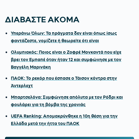
ΔΙΑΒΑΣΤΕ ΑΚΟΜΑ
Υπεράνω Όλων: Τα πράγματα δεν είναι όπως ίσως
φαντάζεστε, νομίζετε ή θεωρείτε ότι είναι
Ολυμπιακός: Ποιος είναι ο Ζοφρέ Μονκαντά που είχε
βρει τον Εμπαπέ όταν ήταν 12 και συμφώνησε με τον
Βαγγέλη Μαρινάκη
ΠΑΟΚ: Το ρεκόρ που έσπασε ο Τάισον κόντρα στην
Άντερλεχτ
Μπαρτσελόνα: Συμφώνησε απόλυτα με τον Ρόδρι και
φουλάρει για τη βόμβα της χρονιάς
UEFA Ranking: Απομακρύνθηκε η 10η θέση για την
Ελλάδα μετά την ήττα του ΠΑΟΚ