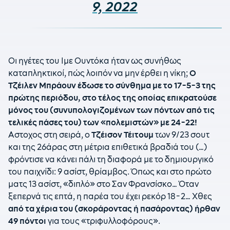
9, 2022
Οι ηγέτες του Ιμε Ουντόκα ήταν ως συνήθως
καταπληκτικοί, πώς λοιπόν να μην έρθει η νίκη;
Ο
Τζέιλεν Μπράουν έδωσε το σύνθημα με το 17-5-3 της
πρώτης περιόδου, στο τέλος της οποίας επικρατούσε
μόνος του (συνυπολογιζομένων των πόντων από τις
τελικές πάσες του) των «πολεμιστών» με 24-22!
Αστοχος στη σειρά, ο
Τζέισον Τέιτουμ
των 9/23 σουτ
και της 26άρας στη μέτρια επιθετικά βραδιά του (…)
φρόντισε να κάνει πάλι τη διαφορά με το δημιουργικό
του παιχνίδι: 9 ασίστ, θρίαμβος. Όπως και στο πρώτο
ματς 13 ασίστ, «διπλό» στο Σαν Φρανσίσκο… Όταν
ξεπερνά τις επτά, η παρέα του έχει ρεκόρ 18-2… Χθες
από τα χέρια του (σκοράροντας ή πασάροντας) ήρθαν
49 πόντοι
για τους «τριφυλλοφόρους».