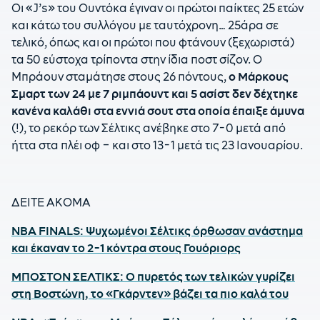
Οι «J’s» του Ουντόκα έγιναν οι πρώτοι παίκτες 25 ετών
και κάτω του συλλόγου με ταυτόχρονη… 25άρα σε
τελικό, όπως και οι πρώτοι που φτάνουν (ξεχωριστά)
τα 50 εύστοχα τρίποντα στην ίδια ποστ σίζον. Ο
Μπράουν σταμάτησε στους 26 πόντους,
ο Μάρκους
Σμαρτ των 24 με 7 ριμπάουντ και 5 ασίστ δεν δέχτηκε
κανένα καλάθι στα εννιά σουτ στα οποία έπαιξε άμυνα
(!), το ρεκόρ των Σέλτικς ανέβηκε στο 7-0 μετά από
ήττα στα πλέι οφ – και στο 13-1 μετά τις 23 Ιανουαρίου.
ΔΕΙΤΕ ΑΚΟΜΑ
NBA FINALS: Ψυχωμένοι Σέλτικς όρθωσαν ανάστημα
και έκαναν το 2-1 κόντρα στους Γουόριορς
ΜΠΟΣΤΟΝ ΣΕΛΤΙΚΣ: Ο πυρετός των τελικών γυρίζει
στη Βοστώνη, το «Γκάρντεν» βάζει τα πιο καλά του