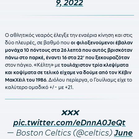
9, 2022
Ο αθλητικός νεαρός έλεγξε την εναέρια κίνηση και στις
δύο πλευρές, σε βαθμό που
οι φιλοξενούμενοι έβαλαν
μονάχα 10 πόντους στα 26 λεπτά που αυτός βρισκόταν
πάνω στο παρκέ, έναντι 16 στα 22’ που ξεκουραζόταν
στον πάγκο. «Κέλτη» με
τουλάχιστον τρία κλεψίματα
και κοψίματα σε τελικό είχαμε να δούμε από τον Κέβιν
ΜακΧέιλ του 1986
. Διόλου περίεργα, ο Γουίλιαμς είχε το
καλύτερο ομαδικό +/- με +21.
❌❌❌
pic.twitter.com/eDnnA0JeQt
— Boston Celtics (@celtics)
June