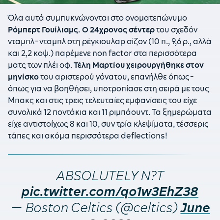
Όλα αυτά συμπυκνώνονται στο ονοματεπώνυμο
Ρόμπερτ Γουίλιαμς. Ο 24χρονος σέντερ
του σχεδόν
νταμπλ-νταμπλ στη ρέγκιουλαρ σίζον (10 π., 9,6 ρ., αλλά
και 2,2 κοψ.) παρέμενε non factor στα περισσότερα
ματς των πλέι οφ.
Τέλη Μαρτίου χειρουργήθηκε στον
μηνίσκο
του αριστερού γόνατου, επανήλθε όπως-
όπως για να βοηθήσει, υποτροπίασε στη σειρά με τους
Μπακς και στις τρεις τελευταίες εμφανίσεις του είχε
συνολικά 12 ποντάκια και 11 ριμπάουντ. Τα ξημερώματα
είχε αντιστοίχως 8 και 10, συν τρία κλεψίματα, τέσσερις
τάπες και ακόμα περισσότερα deflections!
ABSOLUTELY N?T
pic.twitter.com/qo1w3EhZ38
— Boston Celtics (@celtics)
June