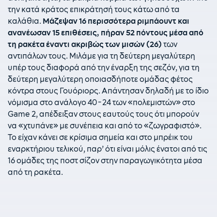
την κατά κράτος επικράτησή τους κάτω από τα
καλάθια.
Μάζεψαν 16 περισσότερα ριμπάουντ και
ανανέωσαν 15 επιθέσεις, πήραν 52 πόντους μέσα από
τη ρακέτα έναντι ακριβώς των μισών (26)
των
αντιπάλων τους. Μιλάμε για τη δεύτερη μεγαλύτερη
υπέρ τους διαφορά από την έναρξη της σεζόν, για τη
δεύτερη μεγαλύτερη οποιασδήποτε ομάδας φέτος
κόντρα στους Γουόριορς. Απάντησαν δηλαδή με το ίδιο
νόμισμα στο ανάλογο 40-24 των «πολεμιστών» στο
Game 2, απέδειξαν στους εαυτούς τους ότι μπορούν
να «χτυπάνε» με συνέπεια και από το «ζωγραφιστό».
Το είχαν κάνει σε κρίσιμα σημεία και στο μπρέικ του
εναρκτήριου τελικού, παρ’ ότι είναι μόλις ένατοι από τις
16 ομάδες της ποστ σίζον στην παραγωγικότητα μέσα
από τη ρακέτα.