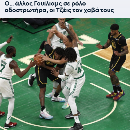
Ο… άλλος Γουίλιαμς σε ρόλο
οδοστρωτήρα, οι Τζέις τον χαβά τους