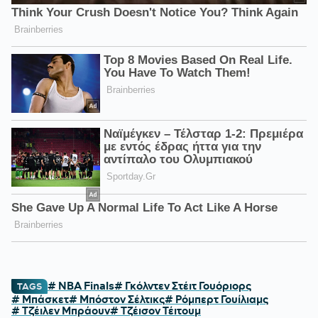
# NBA Finals
# Γκόλντεν Στέιτ Γουόριορς
TAGS
# Μπάσκετ
# Μπόστον Σέλτικς
# Ρόμπερτ Γουίλιαμς
# Τζέιλεν Μπράουν
# Τζέισον Τέιτουμ