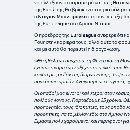
να αλλάξουν το παραμικρό και πως θα συνεχ
της Ευρώπης θα βρίσκονται σε μια πόλη και
ο
Ντέγιαν Μποντιρόγκα
στη συνέντευξη Τύ
της Euroleague στο Άμπου Ντάμπι.
Ο πρόεδρος της
Euroleague
ανέφερε ότι κα
Four στην καριέρα τους, αλλά αυτό το φορμ
και με αυτό θα πορευτεί η διοργάνωση.
«Θα ήθελα να συγχαρώ τη Φενέρ και τη Μονα
έχουμε ακόμη έναν αξέχαστο τελικό, που θα 
καλύτερες σεζόν της διοργάνωσης. Το φετινό
παγκόσμιο προϊόν. Ανοίγουμε νέες αγορές, 
Οι οπαδοί μας είναι οι καλύτεροι στον κόσμο
πολλούς λόγους. Γιορτάζουμε 25 χρόνια. Θέ
προπονητές, τους ιδιοκτήτες, τους οπαδούς 
προοπτικές για το μέλλον εδώ στο Άμπου Ντά
Είμαστε πολύ χαρούμενοι και περήφανοι για