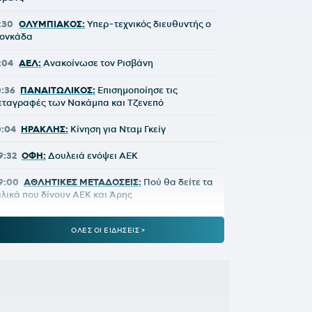
1:30
ΟΛΥΜΠΙΑΚΟΣ:
Υπερ-τεχνικός διευθυντής ο
ονκάδα
1:04
ΑΕΛ:
Ανακοίνωσε τον Ρισβάνη
0:36
ΠΑΝΑΙΤΩΛΙΚΟΣ:
Επισημοποίησε τις
εταγραφές των Νακάμπα και Τζενεπό
0:04
ΗΡΑΚΛΗΣ:
Κίνηση για Νταμ Γκείγ
9:32
ΟΦΗ:
Δουλειά ενόψει ΑΕΚ
9:00
ΑΘΛΗΤΙΚΕΣ ΜΕΤΑΔΟΣΕΙΣ:
Πού θα δείτε τα
ιλικά που δίνουν ΑΕΚ και Άρης
8:30
ΠΑΝΑΘΗΝΑΪΚΟΣ AKTOR:
Τα «πράσινα»
ΟΛΕΣ ΟΙ ΕΙΔΗΣΕΙΣ >
υμβόλαια και ο Σλούκας
8:00
ΚΑΙΡΟΣ:
Εξασθενούν οι άνεμοι και... πάμε
ια 38άρια!
0:26
ΠΑΟΚ:
Το 'χει ξαναπάθει, αλλά τώρα
σπασε κάθε αρνητικό ρεκόρ