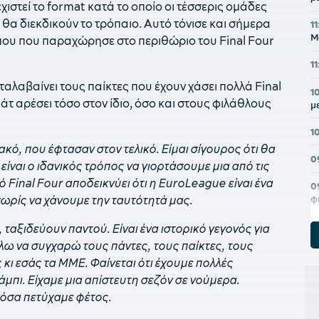
ιστεί το format κατά το οποίο οι τέσσερις ομάδες
 θα διεκδικούν το τρόπαιο. Αυτό τόνισε και σήμερα
1
Μ
που που παραχώρησε στο περιθώριο του Final Four
1
ταλαβαίνει τους παίκτες που έχουν χάσει πολλά Final
1
άτ αρέσει τόσο στον ίδιο, όσο και στους φιλάθλους
μ
1
κό, που έφτασαν στον τελικό. Είμαι σίγουρος ότι θα
0
είναι ο ιδανικός τρόπος να γιορτάσουμε μια από τις
 Final Four αποδεικνύει ότι η EuroLeague είναι ένα
0
χωρίς να χάνουμε την ταυτότητά μας.
φ
0
, ταξιδεύουν παντού. Είναι ένα ιστορικό γεγονός για
σ
λω να συγχαρώ τους πάντες, τους παίκτες, τους
κι εσάς τα ΜΜΕ. Φαίνεται ότι έχουμε πολλές
0
μπι. Είχαμε μια απίστευτη σεζόν σε νούμερα.
γ
 όσα πετύχαμε φέτος.
0
έ