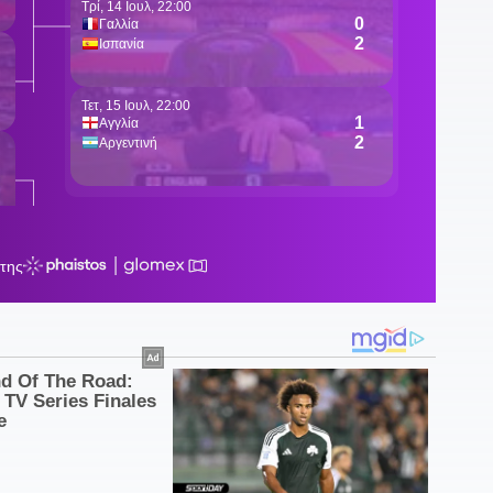
2
κ
2
κ
κ
21
π