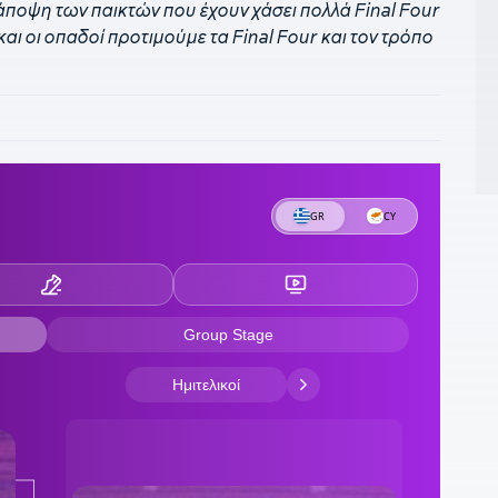
η άποψη των παικτών που έχουν χάσει πολλά Final Four
 και οι οπαδοί προτιμούμε τα Final Four και τον τρόπο
0
π
μ
2
τ
2
5
2
α
2
π
2
Μ
2
ο