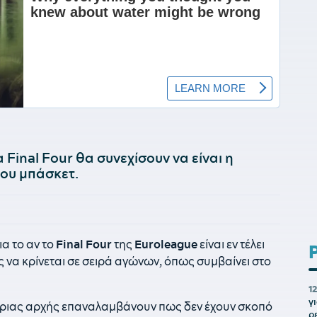
 Final Four θα συνεχίσουν να είναι η
ου μπάσκετ.
ια το αν το
Final Four
της
Euroleague
είναι εν τέλει
ος να κρίνεται σε σειρά αγώνων, όπως συμβαίνει στο
1
γ
τριας αρχής επαναλαμβάνουν πως δεν έχουν σκοπό
ρ