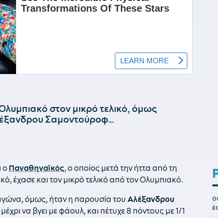
Ολυμπιακό στον μικρό τελικό, όμως
Αλέξανδρου Σαμοντούροφ…
ι ο
Παναθηναϊκός
, ο οποίος μετά την ήττα από τη
ό, έχασε και τον μικρό τελικό από τον Ολυμπιακό.
γώνα, όμως, ήταν η παρουσία του
Αλέξανδρου
0
έ
μέχρι να βγει με φάουλ, και πέτυχε 8 πόντους με 1/1