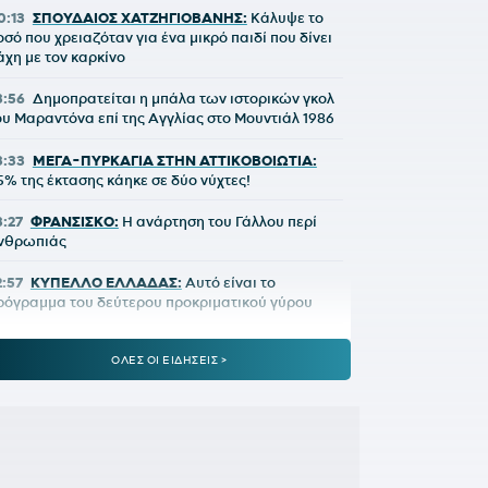
0:13
ΣΠΟΥΔΑΙΟΣ ΧΑΤΖΗΓΙΟΒΑΝΗΣ:
Κάλυψε το
οσό που χρειαζόταν για ένα μικρό παιδί που δίνει
άχη με τον καρκίνο
3:56
Δημοπρατείται η μπάλα των ιστορικών γκολ
ου Μαραντόνα επί της Αγγλίας στο Μουντιάλ 1986
3:33
ΜΕΓΑ-ΠΥΡΚΑΓΙΑ ΣΤΗΝ ΑΤΤΙΚΟΒΟΙΩΤΙΑ:
5% της έκτασης κάηκε σε δύο νύχτες!
3:27
ΦΡΑΝΣΙΣΚΟ:
Η ανάρτηση του Γάλλου περί
νθρωπιάς
2:57
ΚΥΠΕΛΛΟ ΕΛΛΑΔΑΣ:
Αυτό είναι το
ρόγραμμα του δεύτερου προκριματικού γύρου
2:36
ΠΑΓΚΟΣΜΙΟ Κ20:
Πανελλήνιο ρεκόρ η
ΟΛΕΣ ΟΙ ΕΙΔΗΣΕΙΣ >
πακογιάννη
2:25
ΜΑΡΙΑ ΜΕΝΟΥΝΟΣ:
«Το έργο που έχει κάνει
 κ.Κούβελος είναι σπουδαίο»
1:50
ΜΕΪΤΕ:
Η φωτό από το χειρουργικό κρεβάτι
αι το μήνυμά του - Πόσο καιρό θα μείνει εκτός