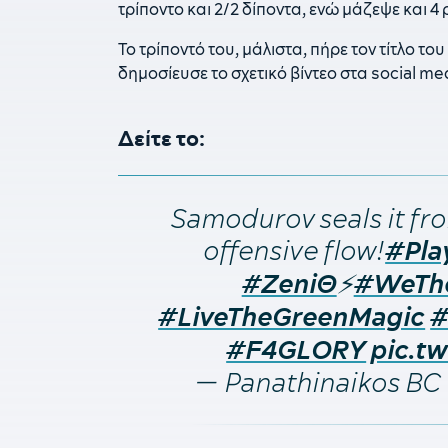
τρίποντο και 2/2 δίποντα, ενώ μάζεψε και 4
Το τρίποντό του, μάλιστα, πήρε τον τίτλο τ
δημοσίευσε το σχετικό βίντεο στα social me
Δείτε το:
Samodurov seals it fr
offensive flow!
#Pl
⚡
#ZeniΘ
#WeTh
#LiveTheGreenMagic
#
#F4GLORY
pic.t
— Panathinaikos B