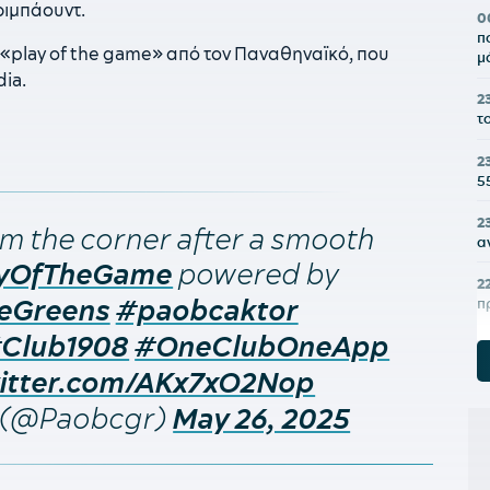
 ριμπάουντ.
0
π
ου «play of the game» από τον Παναθηναϊκό, που
μ
dia.
2
τ
2
5
2
om the corner after a smooth
α
powered by
ayOfTheGame
2
eGreens
#paobcaktor
π
Club1908
#OneClubOneApp
2
Μ
witter.com/AKx7xO2Nop
2
C (@Paobcgr)
May 26, 2025
ο
2
κ