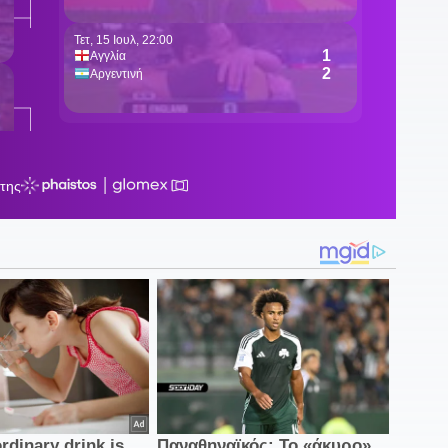
υ
2
Ι
κ
1
«
1
δ
1
σ
Π