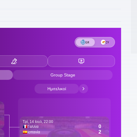
2
κ
κ
21
π
21
γ
τ
2
ά
2
Ζ
2
π
2
π
ε