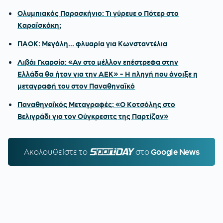
Ολυμπιακός Παρασκήνιο: Τι γύρευε ο Πότερ στο
Καραϊσκάκη;
ΠΑΟΚ: Μεγάλη... φλυαρία για Κωνσταντέλια
Λιβάι Γκαρσία: «Αν στο μέλλον επέστρεφα στην
Ελλάδα θα ήταν για την ΑΕΚ» - Η πληγή που άνοιξε η
μεταγραφή του στον Παναθηναϊκό
Παναθηναϊκός Μεταγραφές: «Ο Κοτσόλης στο
Βελιγράδι για τον Ούγκρεσιτς της Παρτίζαν»
Ακολουθείστε τo
SPORTDAY.GR
στο
Google News