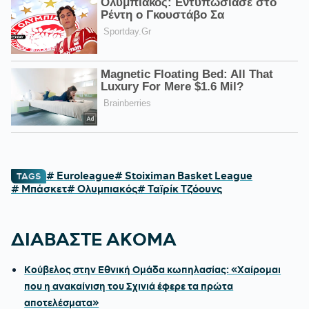
# Euroleague
# Stoiximan Basket League
TAGS
# Μπάσκετ
# Ολυμπιακός
# Ταϊρίκ Τζόουνς
ΔΙΑΒΑΣΤΕ ΑΚΟΜΑ
Κούβελος στην Εθνική Ομάδα κωπηλασίας: «Χαίρομαι
που η ανακαίνιση του Σχινιά έφερε τα πρώτα
αποτελέσματα»