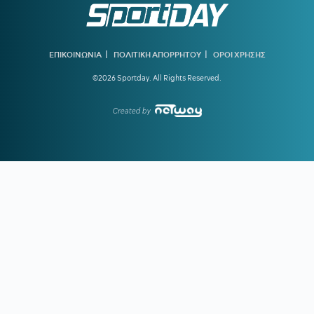
18:41
ΓΚΡΕΤΑ ΑΝΤΕΡΣΕΝ:
Πώς μία από τις κορυφαίες
κολυμβήτριες όλων των εποχών κινδύνευσε να πνιγεί στην
πισίνα
18:09
ΠΑΟΚ:
Τι είπε ο Λίσι για τη μεταγραφή του Γιαννούλη
|
|
ΕΠΙΚΟΙΝΩΝΙΑ
ΠΟΛΙΤΙΚΗ ΑΠΟΡΡΗΤΟΥ
ΟΡΟΙ ΧΡΗΣΗΣ
©2026 Sportday. All Rights Reserved.
18:01
ΚΟΥΒΕΛΟΣ ΣΤΗΝ ΕΘΝΙΚΗ ΟΜΑΔΑ ΚΩΠΗΛΑΣΙΑΣ:
«Χαίρομαι που η ανακαίνιση του Σχινιά έφερε τα πρώτα
αποτελέσματα»
Created by
17:36
E-ΕΦΚΑ:
Στις 7 Αυγούστου η καταβολή του
Αδειοδωροσήμου σε 91.455 οικοδόμους
17:33
ΠΙΣ:
Μέτρα προστασίας του πληθυσμού από τις
εκτεταμένες πυρκαγιές