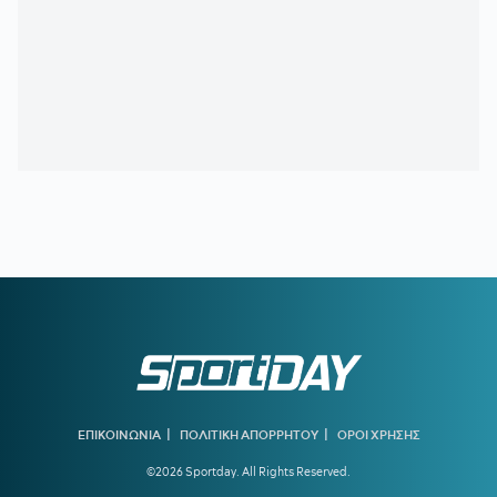
εκτεταμένες πυρκαγιές
17:30
Άνω των 20 δισ. ευρώ οι ρυθμίσεις οφειλών από την
έναρξη λειτουργίας της πλατφόρμας
17:20
Έναρξη αιτήσεων για το Πρόγραμμα «Τουρισμός για
Όλους 2026-2027»
17:12
ΟΛΥΜΠΙΑΚΟΣ ΠΑΡΑΣΚΗΝΙΟ:
Τι γύρευε ο Πότερ στο
Καραϊσκάκη;
16:51
ΚΑΛΑΜΑΤΑ:
Δικός της ο Κουρμινόφσκι των 120 γκολ!
16:40
ΟΛΥΜΠΙΑΚΟΣ:
Η A Bola βάφει... στα ερυθρόλευκα τον
Μπραγκάνσα - Το ποσό που αναφέρει
16:10
ΠΑΓΚΟΣΜΙΟ ΣΤΙΒΟΥ Κ20:
Αρχίζει η δράση στο Ορεγκον
15:38
ΠΑΝΑΘΗΝΑΪΚΟΣ ΜΕΤΑΓΡΑΦΕΣ:
«Ο Κοτσόλης στο
Βελιγράδι για τον Ούγκρεσιτς της Παρτίζαν»
|
|
ΕΠΙΚΟΙΝΩΝΙΑ
ΠΟΛΙΤΙΚΗ ΑΠΟΡΡΗΤΟΥ
ΟΡΟΙ ΧΡΗΣΗΣ
15:12
ΓΙΩΡΓΟΣ ΧΕΛΑΚΗΣ:
Όχι, έτσι...
©2026 Sportday. All Rights Reserved.
14:48
ΕΘΝΙΚΗ ΜΠΑΣΚΕΤ:
Φιλικά ματς με Πολωνία και Κύπρο