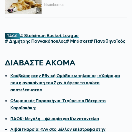
# Stoiximan Basket League
TAGS
# Δημήτρης Γιαννακόπουλος
# Μπάσκετ
# Παναθηναϊκός
ΔΙΑΒΑΣΤΕ ΑΚΟΜΑ
Κούβελος στην Εθνική Ομάδα κωπηλασίας: «Χαίρομαι
που η ανακαίνιση του Σχινιά έφερε τα πρώτα
αποτελέσματα»
Ολυμπιακός Παρασκήνιο: Τι γύρευε ο Πότερ στο
Καραϊσκάκη;
ΠΑΟΚ: Μεγάλη... φλυαρία για Κωνσταντέλια
Λιβάι Γκαρσία: «Αν στο μέλλον επέστρεφα στην