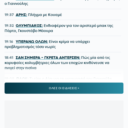
ο Γιαννούλης
19:37
ΑΡΗΣ:
Πλήγμα με Κουαμέ
19:32
ΟΛΥΜΠΙΑΚΟΣ:
Ενδιαφέρον για τον αριστερό μπακ της
Πόρτο, Γκουστάβο Μόουρα
19:16
ΥΠΕΡΑΝΩ ΟΛΩΝ:
Είναι κρίμα να υπάρχει
προβληματισμός τόσο νωρίς
18:41
ΣΑΝ ΣΗΜΕΡΑ - ΓΚΡΕΤΑ ΑΝΤΕΡΣΕΝ:
Πώς μία από τις
κορυφαίες κολυμβήτριες όλων των εποχών κινδύνευσε να
πνιγεί στην πισίνα
18:09
ΠΑΟΚ:
Τι είπε ο Λίσι για τη μεταγραφή του Γιαννούλη
ΟΛΕΣ ΟΙ ΕΙΔΗΣΕΙΣ >
18:01
ΚΟΥΒΕΛΟΣ ΣΤΗΝ ΕΘΝΙΚΗ ΟΜΑΔΑ ΚΩΠΗΛΑΣΙΑΣ:
«Χαίρομαι που η ανακαίνιση του Σχινιά έφερε τα πρώτα
αποτελέσματα»
17:36
E-ΕΦΚΑ:
Στις 7 Αυγούστου η καταβολή του
Αδειοδωροσήμου σε 91.455 οικοδόμους
17:33
ΠΙΣ:
Μέτρα προστασίας του πληθυσμού από τις