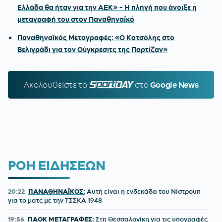
Ελλάδα θα ήταν για την ΑΕΚ» - Η πληγή που άνοιξε η
μεταγραφή του στον Παναθηναϊκό
Παναθηναϊκός Μεταγραφές: «Ο Κοτσόλης στο
Βελιγράδι για τον Ούγκρεσιτς της Παρτίζαν»
Ακολουθείστε τo
SPORTDAY.GR
στο
Google News
ΡΟΗ ΕΙΔΗΣΕΩΝ
20:22
ΠΑΝΑΘΗΝΑΪΚΟΣ:
Αυτή είναι η ενδεκάδα του Νίστρουπ
για το ματς με την ΤΣΣΚΑ 1948
19:56
ΠΑΟΚ ΜΕΤΑΓΡΑΦΕΣ:
Στη Θεσσαλονίκη για τις υπογραφές