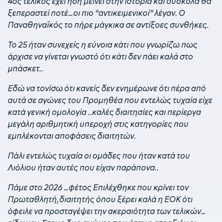
4ος τελικός έχει ήδη μείνει στην ιστορία και δύσκολα θα
ξεπεραστεί ποτέ…οι πιο “αντικειμενικοί” λέγαν. Ο
Παναθηναϊκός το πήρε μάγκικα σε αντίξοες συνθήκες.
Το 25 ήταν συνεχείς η εύνοια κάτι που γνωρίζω πως
άρχισε να γίνεται γνωστό ότι κάτι δεν πάει καλά στο
μπάσκετ..
Εδώ να τονίσω ότι κανείς δεν ενημέρωνε ότι πέρα από
αυτά σε αγώνες του Προμηθέα που εντελώς τυχαία είχε
κατά γενική ομολογία ..καλές διαιτησίες και περίεργα
μεγάλη αριθμητική υπεροχή στις κατηγορίες που
εμπλέκονται αποφάσεις διαιτητών.
Πάλι εντελώς τυχαία οι ομάδες που ήταν κατά του
Λιόλιου ήταν αυτές που είχαν παράπονα..
Πάμε στο 2026 …φέτος Επιλέχθηκε που κρίνει τον
Πρωταθλητή,διαιτητής όπου ξέρει καλά η ΕΟΚ ότι
όφειλε να προσταγέψει την ακεραιότητα των τελικών…