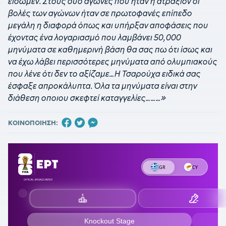
είδωμεν. Στους δυο αγώνες που ήταν η ατραξιόν οι
βολές των αγώνων ήταν σε πρωτοφανές επίπεδο
μεγάλη η διαφορά όπως και υπήρξαν αποφάσεις που
έχοντας ένα λογαριασμό που λαμβάνει 50,000
μηνύματα σε καθημερινή βάση θα σας πω ότι ίσως και
να έχω λάβει περισσότερες μηνύματα από ολυμπιακούς
που λένε ότι δεν το αξίζαμε…Η Τσαρούχα ειδικά σας
έσφαξε απροκάλυπτα. Όλα τα μηνύματα είναι στην
διάθεση οποιου σκεφτεί καταγγελίες………»
ΚΟΙΝΟΠΟΙΗΣΗ: