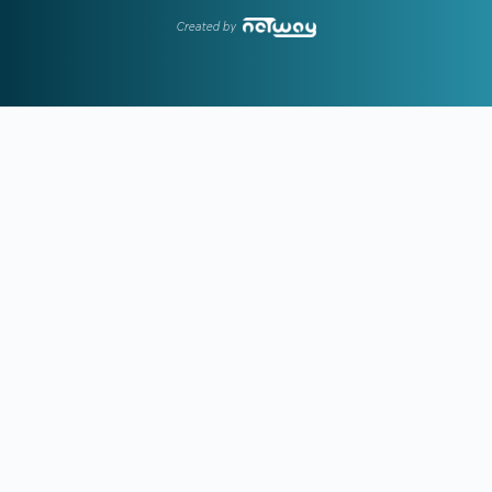
στο T-Center
Created by
14:25
ΜΟΧΑΜΕΝΤ ΣΑΛΑΧ:
Τίναξε τη μπάνκα η Τράμπζονσπορ
για τον Αιγύπτιο!