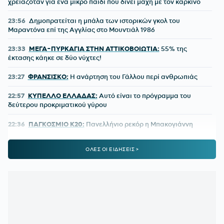
χρειαζόταν για ένα μικρό παιδί που δίνει μάχη με τον καρκίνο
23:56
Δημοπρατείται η μπάλα των ιστορικών γκολ του
Μαραντόνα επί της Αγγλίας στο Μουντιάλ 1986
23:33
ΜΕΓΑ-ΠΥΡΚΑΓΙΑ ΣΤΗΝ ΑΤΤΙΚΟΒΟΙΩΤΙΑ:
55% της
έκτασης κάηκε σε δύο νύχτες!
23:27
ΦΡΑΝΣΙΣΚΟ:
Η ανάρτηση του Γάλλου περί ανθρωπιάς
22:57
ΚΥΠΕΛΛΟ ΕΛΛΑΔΑΣ:
Αυτό είναι το πρόγραμμα του
δεύτερου προκριματικού γύρου
22:36
ΠΑΓΚΟΣΜΙΟ Κ20:
Πανελλήνιο ρεκόρ η Μπακογιάννη
22:25
ΜΑΡΙΑ ΜΕΝΟΥΝΟΣ:
«Το έργο που έχει κάνει ο
ΟΛΕΣ ΟΙ ΕΙΔΗΣΕΙΣ >
κ.Κούβελος είναι σπουδαίο»
21:50
ΜΕΪΤΕ:
Η φωτό από το χειρουργικό κρεβάτι και το μήνυμά
του - Πόσο καιρό θα μείνει εκτός
21:42
ΦΥΣΙΚΟΘΕΡΑΠΕΥΤΗΣ ΜΑΡΑΝΤΟΝΑ:
«Η κατάστασή του
ήταν άθλια, δε σηκωνόταν από το κρεβάτι»