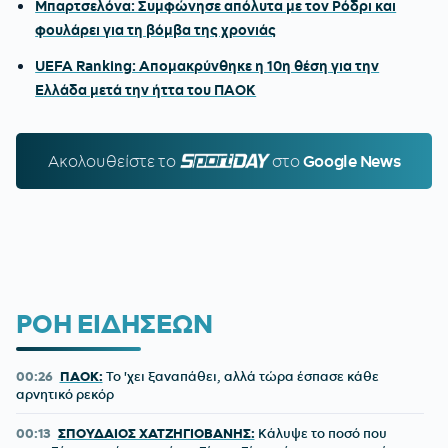
Μπαρτσελόνα: Συμφώνησε απόλυτα με τον Ρόδρι και
φουλάρει για τη βόμβα της χρονιάς
UEFA Ranking: Απομακρύνθηκε η 10η θέση για την
Ελλάδα μετά την ήττα του ΠΑΟΚ
Ακολουθείστε τo
SPORTDAY.GR
στο
Google News
ΡΟΗ ΕΙΔΗΣΕΩΝ
00:26
ΠΑΟΚ:
Το 'χει ξαναπάθει, αλλά τώρα έσπασε κάθε
αρνητικό ρεκόρ
00:13
ΣΠΟΥΔΑΙΟΣ ΧΑΤΖΗΓΙΟΒΑΝΗΣ:
Κάλυψε το ποσό που