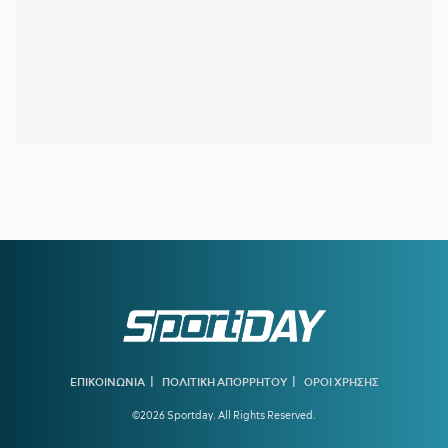
21:15
ΚΡΗΤΗ:
Τουρίστας ρωτούσε πόσο να πληρώσει για να
ασελγήσει σε 10χρονο κορίτσι!
21:11
ΑΑΔΕ:
Άνοιξε ξανά το σύστημα ΕΑΕ 2025 για
διορθώσεις και συμπληρώσεις στοιχείων από τους
παραγωγούς
20:46
ΝΙΣΤΡΟΥΠ-ΜΕΝΤΙΛΙΜΠΑΡ:
Η χρονιά άρχισε με ζόρια
20:38
ΚΙΝΑΝ ΕΒΑΝΣ:
Ανακοινώθηκε από τη Ζαλγκίρις και…
πάει Λόντον Λάιονς
20:32
ΠΑΡΑΣΚΗΝΙΟ:
Ελληνική ομάδα έκανε πρόταση στον
Θεμπάγιος
20:31
Υπό απειλή δίωξης κοινωνικοί λειτουργοί που αρνούνται
να εκτελέσουν εισαγγελικές εντολές – Ακραία υποστελέχωση
στις κοινωνικές υπηρεσίες
20:13
Ο διεθνούς φήμης συνθέτης Μάριος Ιωάννου Ηλία νέος
συνθέτης των Τελετών Αφής και Παράδοσης της Ολυμπιακής
|
|
ΕΠΙΚΟΙΝΩΝΙΑ
ΠΟΛΙΤΙΚΗ ΑΠΟΡΡΗΤΟΥ
ΟΡΟΙ ΧΡΗΣΗΣ
Φλόγας
©2026 Sportday. All Rights Reserved.
19:45
ΓΙΩΡΓΟΣ ΧΕΛΑΚΗΣ:
Εχει κι ο Νίστρουπ τα «κολλήματά»