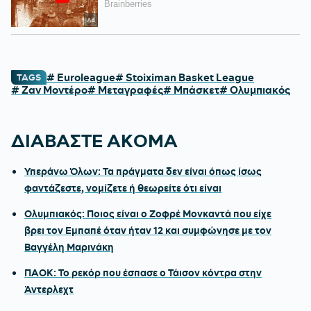
# Euroleague
# Stoiximan Basket League
TAGS
# Ζαν Μοντέρο
# Μεταγραφές
# Μπάσκετ
# Ολυμπιακός
ΔΙΑΒΑΣΤΕ ΑΚΟΜΑ
Υπεράνω Όλων: Τα πράγματα δεν είναι όπως ίσως
φαντάζεστε, νομίζετε ή θεωρείτε ότι είναι
Ολυμπιακός: Ποιος είναι ο Ζοφρέ Μονκαντά που είχε
βρει τον Εμπαπέ όταν ήταν 12 και συμφώνησε με τον
Βαγγέλη Μαρινάκη
ΠΑΟΚ: Το ρεκόρ που έσπασε ο Τάισον κόντρα στην
Άντερλεχτ