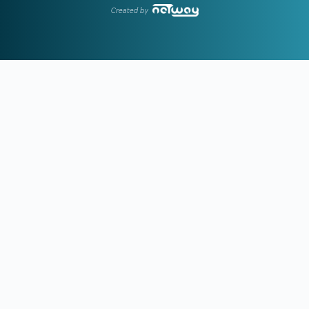
του...
Created by
19:04
ΠΑΟΚ:
Πρόταση της Γαλατάσαραϊ για δανεισμό του
Κωνσταντέλια
19:01
Tα συγχαρητήρια του Ισίδωρου Κούβελου στην Εβελυν
Μητροπούλου και το ευχαριστώ στον Πρόεδρο της ΕΟΕ