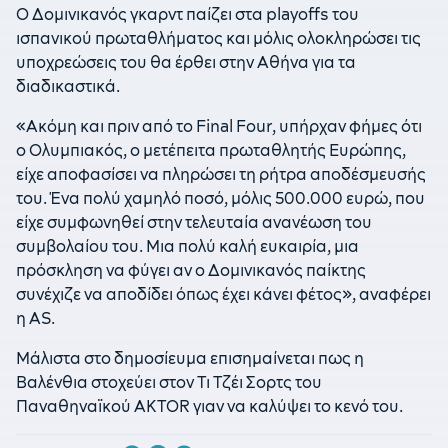
Ο Δομινικανός γκαρντ παίζει στα playoffs του
ισπανικού πρωταθλήματος και μόλις ολοκληρώσει τις
υποχρεώσεις του θα έρθει στην Αθήνα για τα
διαδικαστικά.
«Ακόμη και πριν από το Final Four, υπήρχαν φήμες ότι
ο Ολυμπιακός, ο μετέπειτα πρωταθλητής Ευρώπης,
είχε αποφασίσει να πληρώσει τη ρήτρα αποδέσμευσής
του. Ένα πολύ χαμηλό ποσό, μόλις 500.000 ευρώ, που
είχε συμφωνηθεί στην τελευταία ανανέωση του
συμβολαίου του. Μια πολύ καλή ευκαιρία, μια
πρόσκληση να φύγει αν ο Δομινικανός παίκτης
συνέχιζε να αποδίδει όπως έχει κάνει φέτος», αναφέρει
η AS.
Μάλιστα στο δημοσίευμα επισημαίνεται πως η
Βαλένθια στοχεύει στον Τι Τζέι Σορτς του
Παναθηναϊκού AKTOR γιαν να καλύψει το κενό του.