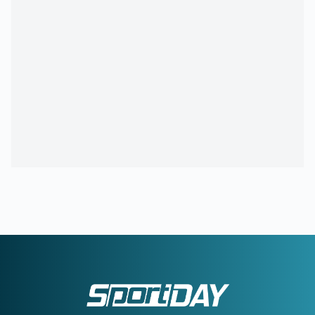
21:54
ΑΡΗΣ:
Οικονομική στήριξη της ΚΑΕ στους πληγέντες από
τις πυρκαγιές
21:46
ΟΡΙΣΤΙΚΗ ΣΥΜΦΩΝΙΑ:
Ο Βινίσιους μένει στη Ρεάλ
Μαδρίτης έως το 2032
21:21
ΟΛΥΜΠΙΑΚΟΣ:
Ο διαιτητής που θα διευθύνει τη ρεβάνς
με τη Ναϊμέγκεν
21:05
ΑΕΚ:
Αποχαιρέτησε τη Γκιορ ο Βιτάλις
21:03
ΡΕΑΛ ΜΑΔΡΙΤΗΣ:
Deal 120 εκατ. ευρώ για τον Γιαν
Ντιομαντέ
20:46
325 οι αυτοψίες σε σπίτια που κάηκαν από τις φωτιές –
«Κόκκινα» 118 σπίτια
20:43
ΑΛΕΞΗΣ ΓΙΑΝΝΟΥΛΙΑΣ:
Γκαρντ... Νέας Σμύρνης,
δήμαρχος Σικάγου!
20:33
ΟΥΡΟΥΓΟΥΑΗ:
Ο Φορλάν στον πάγκο της «Σελέστε»
20:16
ΟΛΥΜΠΙΑΚΟΣ:
Ανακοινώθηκε από τη Ρίβερ Πλέιτ ο
Ορτέγκα