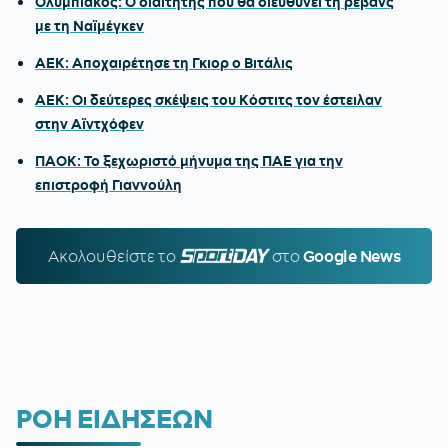
Ολυμπιακός: Ο διαιτητής που θα διευθύνει τη ρεβάνς
με τη Ναϊμέγκεν
ΑΕΚ: Αποχαιρέτησε τη Γκιορ ο Βιτάλις
ΑΕΚ: Οι δεύτερες σκέψεις του Κόστιτς τον έστειλαν
στην Αϊντχόφεν
ΠΑΟΚ: Το ξεχωριστό μήνυμα της ΠΑΕ για την
επιστροφή Γιαννούλη
Ακολουθείστε τo
SPORTDAY.GR
στο
Google News
ΡΟΗ ΕΙΔΗΣΕΩΝ