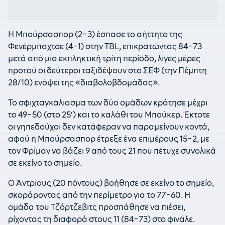
Η Μπούρσασπορ (2-3) έσπασε το αήττητο της
Φενέρμπαχτσε (4-1) στην TBL, επικρατώντας 84-73
μετά από μία εκπληκτική τρίτη περίοδο, λίγες μέρες
προτού οι δεύτεροι ταξιδέψουν στο ΣΕΦ (την Πέμπτη
28/10) ενόψει της «διαβολοβδομάδας».
Το σφιχταγκάλιασμα των δύο ομάδων κράτησε μέχρι
το 49-50 (στο 25′) και το καλάθι του Μπούκερ. Έκτοτε
οι γηπεδούχοι δεν κατάφεραν να παραμείνουν κοντά,
αφού η Μπούρσασπορ έτρεξε ένα επιμέρους 15-2, με
τον Φρίμαν να βάζει 9 από τους 21 που πέτυχε συνολικά
σε εκείνο το σημείο.
Ο Άντριους (20 πόντους) βοήθησε σε εκείνο το σημείο,
σκοράροντας από την περίμετρο για το 77-60. Η
ομάδα του Τζόρτζεβιτς προσπάθησε να πιέσει,
ρίχοντας τη διαφορά στους 11 (84-73) στο φινάλε.