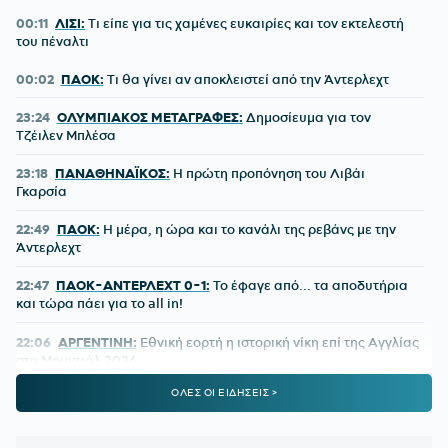
00:11
ΛΙΣΙ:
Τι είπε για τις χαμένες ευκαιρίες και τον εκτελεστή
του πέναλτι
00:02
ΠΑΟΚ:
Τι θα γίνει αν αποκλειστεί από την Άντερλεχτ
23:24
ΟΛΥΜΠΙΑΚΟΣ ΜΕΤΑΓΡΑΦΕΣ:
Δημοσίευμα για τον
Τζέιλεν Μπλέσα
23:18
ΠΑΝΑΘΗΝΑΪΚΟΣ:
Η πρώτη προπόνηση του Λιβάι
Γκαρσία
22:49
ΠΑΟΚ:
Η μέρα, η ώρα και το κανάλι της ρεβάνς με την
Άντερλεχτ
22:47
ΠΑΟΚ-ΑΝΤΕΡΛΕΧΤ 0-1:
Το έφαγε από... τα αποδυτήρια
και τώρα πάει για το all in!
22:06
ΑΡΓΕΝΤΙΝΗ:
Εθνική εορτή η ιστορική νίκη επί της Αγγλίας
στο Μουντιάλ 2026
ΟΛΕΣ ΟΙ ΕΙΔΗΣΕΙΣ >
22:04
ΜΠΑΡΤΣΕΛΟΝΑ:
Ο Ρόντρι είναι έτοιμος να «ντυθεί
μπλαουγκράνα»