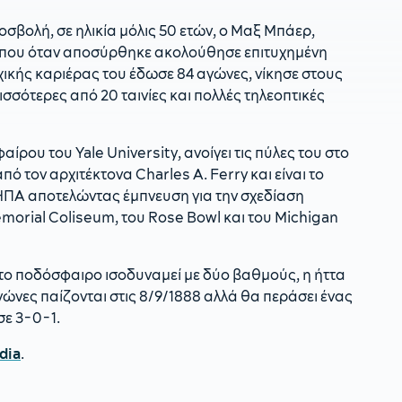
οσβολή, σε ηλικία μόλις 50 ετών, ο Μαξ Μπάερ,
που όταν αποσύρθηκε ακολούθησε επιτυχημένη
χικής καριέρας του έδωσε 84 αγώνες, νίκησε στους
ρισσότερες από 20 ταινίες και πολλές τηλεοπτικές
ίρου του Yale University, ανοίγει τις πύλες του στο
 τον αρχιτέκτονα Charles A. Ferry και είναι το
ΗΠΑ αποτελώντας έμπνευση για την σχεδίαση
morial Coliseum, του Rose Bowl και του Michigan
 στο ποδόσφαιρο ισοδυναμεί με δύο βαθμούς, η ήττα
αγώνες παίζονται στις 8/9/1888 αλλά θα περάσει ένας
σε 3-0-1.
dia
.