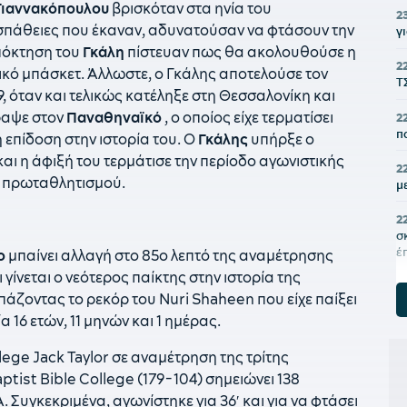
Γιαννακόπουλου
βρισκόταν στα ηνία του
2
ροσπάθειες που έκαναν, αδυνατούσαν να φτάσουν την
γ
απόκτηση του
Γκάλη
πίστευαν πως θα ακολουθούσε η
2
ικό μπάσκετ. Άλλωστε, ο Γκάλης αποτελούσε τον
Τ
9, όταν και τελικώς κατέληξε στη Θεσσαλονίκη και
αψε στον
Παναθηναϊκό
, ο οποίος είχε τερματίσει
2
π
 επίδοση στην ιστορία του. Ο
Γκάλης
υπήρξε ο
αι η άφιξή του τερμάτισε την περίοδο αγωνιστικής
2
α πρωταθλητισμού.
μ
2
σ
έ
o
μπαίνει αλλαγή στο 85ο λεπτό της αναμέτρησης
γίνεται ο νεότερος παίκτης στην ιστορία της
21
σπάζοντας το ρεκόρ του Nuri Shaheen που είχε παίξει
«
 16 ετών, 11 μηνών και 1 ημέρας.
21
lege Jack Taylor σε αναμέτρηση της τρίτης
2
tist Bible College (179-104) σημειώνει 138
π
Συγκεκριμένα, αγωνίστηκε για 36′ και για να φτάσει