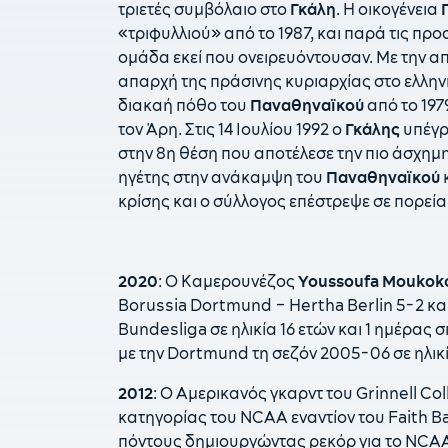
τριετές συμβόλαιο στο
Γκάλη
. Η οικογένεια
«τριφυλλιού» από το 1987, και παρά τις π
ομάδα εκεί που ονειρευόντουσαν. Με την 
απαρχή της πράσινης κυριαρχίας στο ελλην
διακαή πόθο του
Παναθηναϊκού
από το 197
τον Άρη. Στις 14 Ιουλίου 1992 ο
Γκάλης
υπέγρ
στην 8η θέση που αποτέλεσε την πιο άσχημη
ηγέτης στην ανάκαμψη του
Παναθηναϊκού
κ
κρίσης και ο σύλλογος επέστρεψε σε πορεί
2020
: Ο Καμερουνέζος
Youssoufa Moukok
Borussia Dortmund – Hertha Berlin 5-2 και 
Bundesliga σε ηλικία 16 ετών και 1 ημέρας 
με την Dortmund τη σεζόν 2005-06 σε ηλικία
2012
: O Αμερικανός γκαρντ του Grinnell Col
κατηγορίας του NCAA εναντίον του Faith Bap
πόντους δημιουργώντας ρεκόρ για το NCAA. 