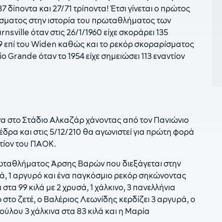
7 δίποντα και 27/71 τρίποντα! Έτσι γίνεται ο πρώτος
2
ίσματος στην ιστορία του πρωταθλήματος των
2
nsville όταν στις 26/1/1960 είχε σκοράρει 135
ε
49 επί του Widen καθώς και το ρεκόρ σκοραρίσματος
Ο
o Grande όταν το 1954 είχε σημειώσει 113 εναντίον
1
γ
1
ε
γώνα στο Στάδιο Αλκαζάρ χάνοντας από τον Πανιώνιο
1
Μ
έδρα και στις 5/12/210 θα αγωνιστεί για πρώτη φορά
ντίον του ΠΑΟΚ.
1
Μ
ρωταθλήματος Άρσης Βαρών που διεξάγεται στην
α
ά, 1 αργυρό και ένα παγκόσμιο ρεκόρ σηκώνοντας
μ
 στα 99 κιλά με 2 χρυσά, 1 χάλκινο, 3 πανελλήνια
1
στο ζετέ, ο Βαλέριος Λεωνίδης κερδίζει 3 αργυρά, ο
σ
ύλου 3 χάλκινα στα 83 κιλά και η Μαρία
1