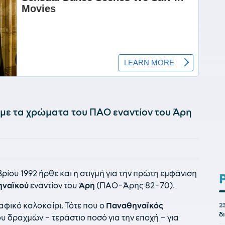
 με τα χρώματα του ΠΑΟ εναντίον του Άρη
ρίου 1992 ήρθε και η στιγμή για την πρώτη εμφάνιση
ηναϊκού
εναντίον του
Άρη
(ΠΑΟ-Άρης 82-70).
αφικό καλοκαίρι. Τότε που ο
Παναθηναϊκός
2
δ
 δραχμών – τεράστιο ποσό για την εποχή – για