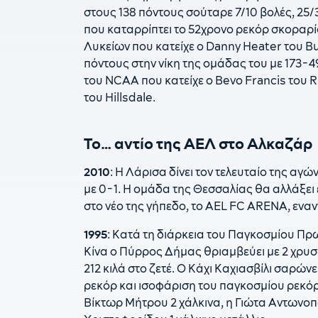
στους 138 πόντους σούταρε 7/10 βολές, 25/3
που καταρρίπτει το 52χρονο ρεκόρ σκοραρ
Λυκείων που κατείχε ο Danny Heater του Bur
πόντους στην νίκη της ομάδας του με 173-
του NCAA που κατείχε ο Bevo Francis του Ri
του Hillsdale.
Το… αντίο της ΑΕΛ στο Αλκαζάρ
2010
: Η Λάρισα δίνει τον τελευταίο της α
με 0-1. Η ομάδα της Θεσσαλίας θα αλλάξει 
στο νέο της γήπεδο, το AEL FC ARENA, ενα
1995
: Κατά τη διάρκεια του Παγκοσμίου Π
Κίνα ο Πύρρος Δήμας θριαμβεύει με 2 χρυσ
212 κιλά στο ζετέ. Ο Κάχι Καχιασβίλι σαρώνει
ρεκόρ και ισοφάριση του παγκοσμίου ρεκόρ 
Βίκτωρ Μήτρου 2 χάλκινα, η Γιώτα Αντωνοπο