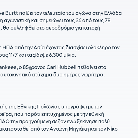
δ
e Burtt παίζει τον τελευταίο του αγώνα στην Ελλάδα
1
9η αγωνιστική και σημειώνει τους 36 από τους 78
κ
ά, θα συλληφθεί στο αεροδρόμιο για κατοχή
1
ν
π
τις ΗΠΑ από την Ασία έχοντας διασχίσει ολόκληρο τον
ς 11/7 και ταξίδεψε 6.300 μίλια.
1
κ
ankees, ο 85χρονος Carl Hubbell πεθαίνει στο
 αυτοκινητικό ατύχημα δυο ημέρες νωρίτερα.
ητής της Εθνικής Πολωνίας υπογράφει με τον
ϊρα, που παρότι επιτυχημένος με την εθνική
 ΠΑΟ την προηγούμενη σεζόν ενώ ξεκίνησε πολύ
ικατασταθεί από τον Αντώνη Μηγιάκη και τον Νίκο