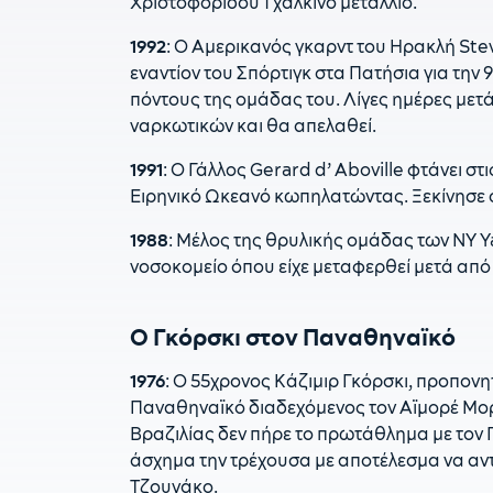
Χριστοφορίδου 1 χάλκινο μετάλλιο.
1992
: Ο Αμερικανός γκαρντ του Ηρακλή Stev
εναντίον του Σπόρτιγκ στα Πατήσια για την 
πόντους της ομάδας του. Λίγες ημέρες μετ
ναρκωτικών και θα απελαθεί.
1991
: Ο Γάλλος Gerard d’ Aboville φτάνει σ
Ειρηνικό Ωκεανό κωπηλατώντας. Ξεκίνησε στι
1988
: Μέλος της θρυλικής ομάδας των NY Y
νοσοκομείο όπου είχε μεταφερθεί μετά από
Ο Γκόρσκι στον Παναθηναϊκό
1976
: Ο 55χρονος Κάζιμιρ Γκόρσκι, προπον
Παναθηναϊκό διαδεχόμενος τον Αϊμορέ Μορέ
Βραζιλίας δεν πήρε το πρωτάθλημα με τον
άσχημα την τρέχουσα με αποτέλεσμα να αντ
Τζουνάκο.