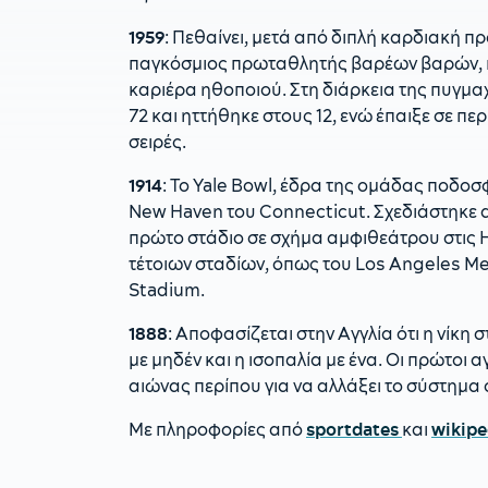
1959
: Πεθαίνει, μετά από διπλή καρδιακή πρ
παγκόσμιος πρωταθλητής βαρέων βαρών, 
καριέρα ηθοποιού. Στη διάρκεια της πυγμα
72 και ηττήθηκε στους 12, ενώ έπαιξε σε πε
σειρές.
1914
: Το Yale Bowl, έδρα της ομάδας ποδοσφα
New Haven του Connecticut. Σχεδιάστηκε από
πρώτο στάδιο σε σχήμα αμφιθεάτρου στις 
τέτοιων σταδίων, όπως του Los Angeles Me
Stadium.
1888
: Αποφασίζεται στην Αγγλία ότι η νίκη
με μηδέν και η ισοπαλία με ένα. Οι πρώτοι 
αιώνας περίπου για να αλλάξει το σύστημα 
Με πληροφορίες από
sportdates
και
wikipe