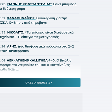
3:28
ΓΙΑΝΝΗΣ ΚΩΝΣΤΑΝΤΕΛΙΑΣ:
Έγινε μπαμπάς
ια δεύτερη φορά
2:51
ΠΑΝΑΘΗΝΑΪΚΟΣ:
Εύκολη νίκη για την
ΣΣΚΑ 1948 πριν από τη ρεβάνς
2:33
ΝΙΚΟΛΙΤΣ:
«Τα επίσημα είναι διαφορετικά
αιχνίδια» - Τι είπε για τις μεταγραφές
2:24
ΑΡΗΣ:
Δύο διαφορετικά πρόσωπα στο 2-2
ε τον Πανσερραϊκό
2:01
ΑΕΚ-ATHENS KALLITHEA 4-0:
Ο Βιτάλις
κόραρε στο ντεμπούτο του και ο Γκατσίνοβιτς...
παθε Γιόβιτς
:21
ΑΕΚ:
Αποδοκιμάστηκε ο Αγγελόπουλος στην
ΟΛΕΣ ΟΙ ΕΙΔΗΣΕΙΣ >
Allwyn Arena»
:11
ΟΦΗ:
Τρέλα του κόσμου για το Σούπερ Καπ
0:57
ΛΙΟΝΕΛ ΜΕΣΙ:
Η τελευταία φορά που ο
ατέρας του τον είδε από κοντά να παίζει