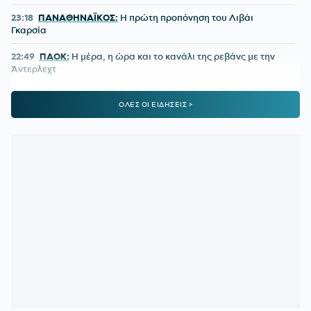
23:18
ΠΑΝΑΘΗΝΑΪΚΟΣ:
Η πρώτη προπόνηση του Λιβάι
Γκαρσία
22:49
ΠΑΟΚ:
Η μέρα, η ώρα και το κανάλι της ρεβάνς με την
Άντερλεχτ
22:47
ΠΑΟΚ-ΑΝΤΕΡΛΕΧΤ 0-1:
Το έφαγε από... τα αποδυτήρια
ΟΛΕΣ ΟΙ ΕΙΔΗΣΕΙΣ >
και τώρα πάει για το all in!
22:06
ΑΡΓΕΝΤΙΝΗ:
Εθνική εορτή η ιστορική νίκη επί της Αγγλίας
στο Μουντιάλ 2026
22:04
ΜΠΑΡΤΣΕΛΟΝΑ:
Ο Ρόντρι είναι έτοιμος να «ντυθεί
μπλαουγκράνα»
21:54
ΑΡΗΣ:
Οικονομική στήριξη της ΚΑΕ στους πληγέντες από
τις πυρκαγιές
21:46
ΟΡΙΣΤΙΚΗ ΣΥΜΦΩΝΙΑ:
Ο Βινίσιους μένει στη Ρεάλ
Μαδρίτης έως το 2032
21:21
ΟΛΥΜΠΙΑΚΟΣ:
Ο διαιτητής που θα διευθύνει τη ρεβάνς
με τη Ναϊμέγκεν