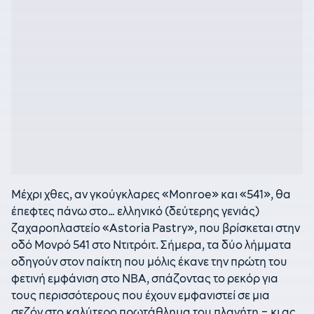
Μέχρι χθες, αν γκούγκλαρες «Monroe» και «541», θα
έπεφτες πάνω στo… ελληνικό (δεύτερης γενιάς)
ζαχαροπλαστείο «Astoria Pastry», που βρίσκεται στην
οδό Μονρό 541 στο Ντιτρόιτ. Σήμερα, τα δύο λήμματα
οδηγούν στον παίκτη που μόλις έκανε την πρώτη του
φετινή εμφάνιση στο ΝΒΑ, σπάζοντας το ρεκόρ για
τους περισσότερους που έχουν εμφανιστεί σε μια
σεζόν στο καλύτερο πρωτάθλημα του πλανήτη – κι ας