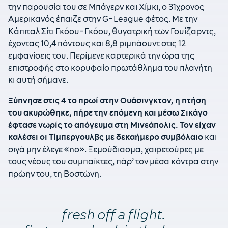
την παρουσία του σε Μπάγερν και Χίμκι, ο 31χρονος
Αμερικανός έπαιζε στην G-League φέτος. Με την
Κάπιταλ Σίτι Γκόου-Γκόου, θυγατρική των Γουίζαρντς,
έχοντας 10,4 πόντους και 8,8 ριμπάουντ στις 12
εμφανίσεις του. Περίμενε καρτερικά την ώρα της
επιστροφής στο κορυφαίο πρωτάθλημα του πλανήτη
κι αυτή σήμανε.
Ξύπνησε στις 4 το πρωί στην Ουάσινγκτον, η πτήση
του ακυρώθηκε, πήρε την επόμενη και μέσω Σικάγο
έφτασε νωρίς το απόγευμα στη Μινεάπολις. Τον είχαν
καλέσει οι Τίμπεργουλβς με δεκαήμερο συμβόλαιο
και
σιγά μην έλεγε «no». Ξεμούδιασμα, χαιρετούρες με
τους νέους του συμπαίκτες, πάρ’ τον μέσα κόντρα στην
πρώην του, τη Βοστώνη.
fresh off a flight.