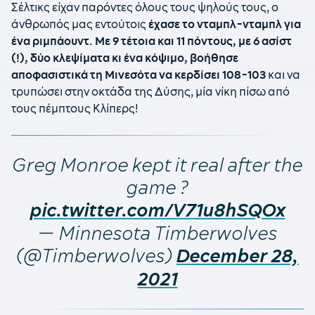
Σέλτικς είχαν παρόντες όλους τους ψηλούς τους, ο
άνθρωπός μας εντούτοις
έχασε το νταμπλ-νταμπλ για
ένα ριμπάουντ. Με 9 τέτοια και 11 πόντους, με 6 ασίστ
(!), δύο κλεψίματα κι ένα κόψιμο, βοήθησε
αποφασιστικά τη Μινεσότα να κερδίσει 108-103
και να
τρυπώσει στην οκτάδα της Δύσης, μία νίκη πίσω από
τους πέμπτους Κλίπερς!
Greg Monroe kept it real after the
game ?
pic.twitter.com/V71u8hSQOx
— Minnesota Timberwolves
(@Timberwolves)
December 28,
2021