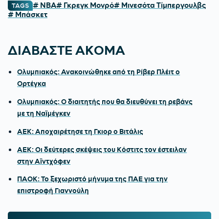
# NBA
# Γκρεγκ Μονρό
# Μινεσότα Τίμπεργουλβς
TAGS
# Μπάσκετ
ΔΙΑΒΑΣΤΕ ΑΚΟΜΑ
Ολυμπιακός: Ανακοινώθηκε από τη Ρίβερ Πλέιτ ο
Ορτέγκα
Ολυμπιακός: Ο διαιτητής που θα διευθύνει τη ρεβάνς
με τη Ναϊμέγκεν
ΑΕΚ: Αποχαιρέτησε τη Γκιορ ο Βιτάλις
ΑΕΚ: Οι δεύτερες σκέψεις του Κόστιτς τον έστειλαν
στην Αϊντχόφεν
ΠΑΟΚ: Το ξεχωριστό μήνυμα της ΠΑΕ για την
επιστροφή Γιαννούλη