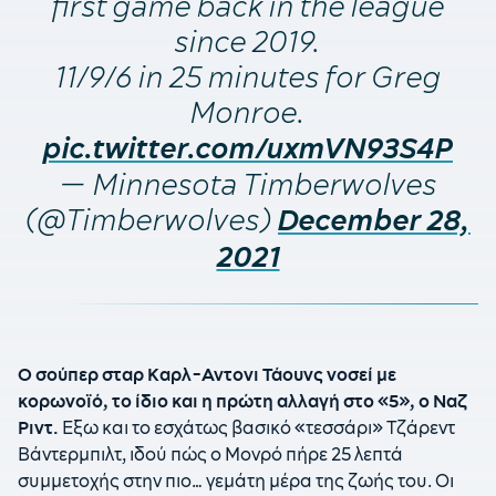
first game back in the league
since 2019.
11/9/6 in 25 minutes for Greg
Monroe.
pic.twitter.com/uxmVN93S4P
— Minnesota Timberwolves
(@Timberwolves)
December 28,
2021
Ο σούπερ σταρ Καρλ-Αντονι Τάουνς νοσεί με
κορωνοϊό, το ίδιο και η πρώτη αλλαγή στο «5», ο Ναζ
Ριντ.
Εξω και το εσχάτως βασικό «τεσσάρι» Τζάρεντ
Βάντερμπιλτ, ιδού πώς ο Μονρό πήρε 25 λεπτά
συμμετοχής στην πιο… γεμάτη μέρα της ζωής του. Οι