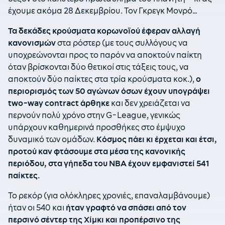
έχουμε ακόμα 28 Δεκεμβρίου. Τον Γκρεγκ Μονρό…
Τα δεκάδες κρούσματα κορωνοϊού έφεραν αλλαγή
κανονισμών
στα ρόστερ (με τους συλλόγους να
υποχρεώνονται προς το παρόν να αποκτούν παίκτη
όταν βρίσκονται δύο θετικοί στις τάξεις τους, να
αποκτούν δύο παίκτες στα τρία κρούσματα κοκ.),
ο
περιορισμός των 50 αγώνων όσων έχουν υπογράψει
two-way contract άρθηκε
και δεν χρειάζεται να
περνούν πολύ χρόνο στην G-League, γενικώς
υπάρχουν καθημερινά προσθήκες στο έμψυχο
δυναμικό των ομάδων.
Κόσμος πάει κι έρχεται και έτσι,
προτού καν φτάσουμε στα μέσα της κανονικής
περιόδου, στα γήπεδα του ΝΒΑ έχουν εμφανιστεί 541
παίκτες.
Το ρεκόρ (για ολόκληρες χρονιές, επαναλαμβάνουμε)
ήταν οι 540 και
ήταν γραφτό να σπάσει από τον
περσινό σέντερ της Χίμκι και προπέρσινο της