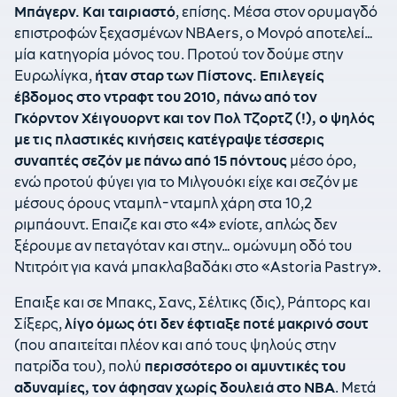
Μπάγερν. Και ταιριαστό
, επίσης. Μέσα στον ορυμαγδό
επιστροφών ξεχασμένων ΝΒΑers, ο Μονρό αποτελεί…
μία κατηγορία μόνος του. Προτού τον δούμε στην
Ευρωλίγκα,
ήταν σταρ των Πίστονς. Επιλεγείς
έβδομος στο ντραφτ του 2010, πάνω από τον
Γκόρντον Χέιγουορντ και τον Πολ Τζορτζ (!), ο ψηλός
με τις πλαστικές κινήσεις κατέγραψε τέσσερις
συναπτές σεζόν με πάνω από 15 πόντους
μέσο όρο,
ενώ προτού φύγει για το Μιλγουόκι είχε και σεζόν με
μέσους όρους νταμπλ-νταμπλ χάρη στα 10,2
ριμπάουντ. Επαιζε και στο «4» ενίοτε, απλώς δεν
ξέρουμε αν πεταγόταν και στην… ομώνυμη οδό του
Ντιτρόιτ για κανά μπακλαβαδάκι στο «Αstoria Pastry».
Επαιξε και σε Μπακς, Σανς, Σέλτικς (δις), Ράπτορς και
Σίξερς,
λίγο όμως ότι δεν έφτιαξε ποτέ μακρινό σουτ
(που απαιτείται πλέον και από τους ψηλούς στην
πατρίδα του), πολύ
περισσότερο οι αμυντικές του
αδυναμίες, τον άφησαν χωρίς δουλειά στο ΝΒΑ
. Μετά