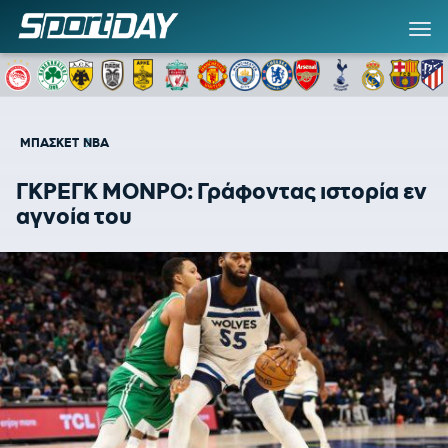
ΜΠΑΣΚΕΤ
NBA
ΓΚΡΕΓΚ ΜΟΝΡΟ: Γράφοντας ιστορία εν
αγνοία του