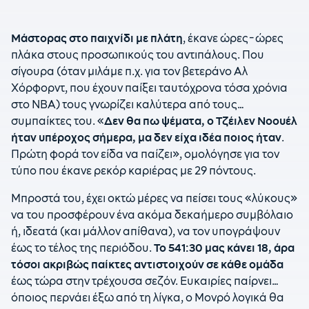
Μάστορας στο παιχνίδι με πλάτη
, έκανε ώρες-ώρες
πλάκα στους προσωπικούς του αντιπάλους. Που
σίγουρα (όταν μιλάμε π.χ. για τον βετεράνο Αλ
Χόρφορντ, που έχουν παίξει ταυτόχρονα τόσα χρόνια
στο ΝΒΑ) τους γνωρίζει καλύτερα από τους…
συμπαίκτες του. «
Δεν θα πω ψέματα, ο Τζέιλεν Νοουέλ
ήταν υπέροχος σήμερα, μα δεν είχα ιδέα ποιος ήταν
.
Πρώτη φορά τον είδα να παίζει», ομολόγησε για τον
τύπο που έκανε ρεκόρ καριέρας με 29 πόντους.
Μπροστά του, έχει οκτώ μέρες να πείσει τους «λύκους»
να του προσφέρουν ένα ακόμα δεκαήμερο συμβόλαιο
ή, ιδεατά (και μάλλον απίθανα), να τον υπογράψουν
έως το τέλος της περιόδου.
Το 541:30 μας κάνει 18, άρα
τόσοι ακριβώς παίκτες αντιστοιχούν σε κάθε ομάδα
έως τώρα στην τρέχουσα σεζόν. Ευκαιρίες παίρνει…
όποιος περνάει έξω από τη λίγκα, ο Μονρό λογικά θα