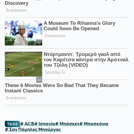
# ACB
# Ισπανία
# Μπάσκετ
# Μπασκόνια
TAGS
# Σαν Πάμπλος Μπούργος