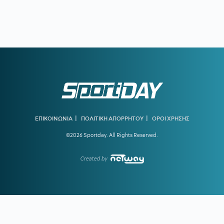
13:41
ΒΑΓΓΕΛΗΣ ΜΑΡΙΝΑΚΗΣ:
Στη λίστα με τους 50
πλουσιότερους ιδιοκτήτες ομάδων
13:10
ΠΑΝΑΘΗΝΑΪΚΟΣ:
Πρώην παίκτης του «τριφυλλιού»
ετοιμάζεται για την 4η κατηγορία της Ιταλίας
12:40
Η ΕΠΟ ΕΥΧΗΘΗΚΕ ΣΤΟΝ ΟΤΟ ΡΕΧΑΓΚΕΛ ΓΙΑ ΤΑ
ΓΕΝΕΘΛΙΑ ΤΟΥ:
«Σημάδεψε την ιστορία της Εθνικής»
12:15
ΟΛΥΜΠΙΑΚΟΣ:
Υπάρχει σήμερα ιδανική ενδεκάδα;
11:40
ΒΙΛΕΡΜΠΑΝ:
Στο τραπέζι η πώληση στην οικογένεια
Μπας – Οι διαπραγματεύσεις και το ποσό
|
|
ΕΠΙΚΟΙΝΩΝΙΑ
ΠΟΛΙΤΙΚΗ ΑΠΟΡΡΗΤΟΥ
ΟΡΟΙ ΧΡΗΣΗΣ
©2026 Sportday. All Rights Reserved.
11:06
ΠΑΓΚΟΣΜΙΟ ΣΤΙΒΟΥ Κ20:
Ασημένια η Ρούσσου στα
800μ. με συγκλονιστικό φινάλε
Created by
10:36
ΠΑΟΚ:
Στο προσκήνιο η απόκτηση κεντρικού αμυντικού
και δυο φορ
10:05
ΠΑΟΚ:
Αντάλλαξαν φανέλες Τζίμας - Κουλιεράκης