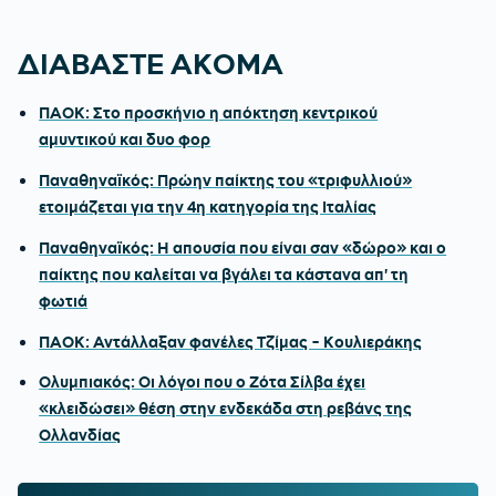
ΔΙΑΒΑΣΤΕ ΑΚΟΜΑ
ΠΑΟΚ: Στο προσκήνιο η απόκτηση κεντρικού
αμυντικού και δυο φορ
Παναθηναϊκός: Πρώην παίκτης του «τριφυλλιού»
ετοιμάζεται για την 4η κατηγορία της Ιταλίας
Παναθηναϊκός: Η απουσία που είναι σαν «δώρο» και ο
παίκτης που καλείται να βγάλει τα κάστανα απ' τη
φωτιά
ΠΑΟΚ: Αντάλλαξαν φανέλες Τζίμας - Κουλιεράκης
Ολυμπιακός: Οι λόγοι που ο Ζότα Σίλβα έχει
«κλειδώσει» θέση στην ενδεκάδα στη ρεβάνς της
Ολλανδίας