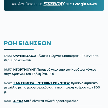
Ακολουθείστε τo
SPORTDAY.GR
στο
Google News
ΡΟΗ ΕΙΔΗΣΕΩΝ
17:02
ΟΛΥΜΠΙΑΚΟΣ:
Τέλος ο Γιώργος Μασούρας - Το αντίο το
«ερυθρολεύκων»
16:57
ΝΤΟΡΤΜΟΥΝΤ:
Τρομερό γκολ από τον Καρέτσα κόντρα
στην Άρσεναλ του Τζόλη (VIDEO)
16:49
ΣΑΝ ΣΗΜΕΡΑ - ΝΤΕΙΒΙΝΤ ΡΟΥΝΤΙΣΑ:
Χρυσό ολυμπιακό
μετάλλιο με παγκόσμιο ρεκόρ στην πιο... τρελή κούρσα των 800
μ.
16:31
ΑΡΗΣ:
Αυτά είναι τα φιλικά προετοιμασίας