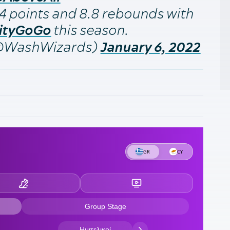
4 points and 8.8 rebounds with
1
this season.
ityGoGo
τ
(@WashWizards)
January 6, 2022
1
α
1
«
17
Π
1
1
1
ε
α
1
σ
1