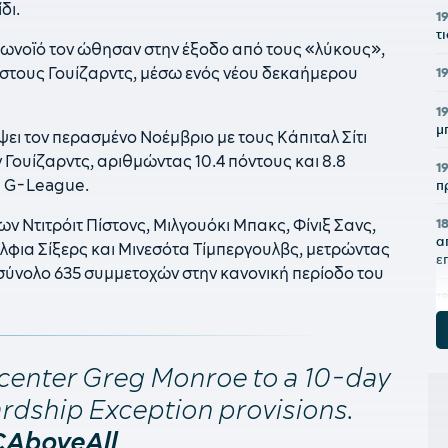
δι.
1
τ
ρωνοϊό τον ώθησαν στην έξοδο από τους «λύκους»,
ή στους Γουίζαρντς, μέσω ενός νέου δεκαήμερου
1
1
μ
ει τον περασμένο Νοέμβριο με τους Κάπιταλ Σίτι
Γουίζαρντς, αριθμώντας 10.4 πόντους και 8.8
1
ς G-League.
π
1
ων Ντιτρόιτ Πίστονς, Μιλγουόκι Μπακς, Φίνιξ Σανς,
α
έλφια Σίξερς και Μινεσότα Τίμπεργουλβς, μετρώντας
ε
ε σύνολο 635 συμμετοχών στην κανονική περίοδο του
1
Γ
1
 center Greg Monroe to a 10-day
Κ
Σ
ardship Exception provisions.
1
AboveAll
Α