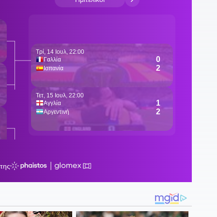
Κ
Π
15
1
κ
1
Τ