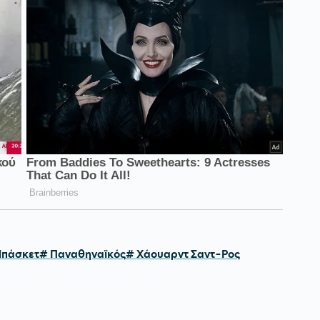
Μπάσκετ
# Παναθηναϊκός
# Χάουαρντ Σαντ-Ρος