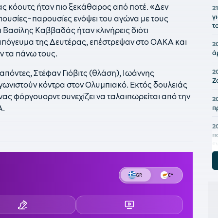
ς κόουτς ήταν πιο ξεκάθαρος από ποτέ. «Δεν
21
γ
ς απουσίες-παρουσίες ενόψει του αγώνα με τους
τ
Βασίλης Καββαδάς ήταν κλινήρεις διότι
απόγευμα της Δευτέρας, επέστρεψαν στο ΟΑΚΑ και
2
 τα πάνω τους.
ά
2
απόντες, Στέφαν Γιόβιτς (θλάση), Ιωάννης
Ζ
γωνιστούν κόντρα στον Ολυμπιακό. Εκτός δουλειάς
ας φόργουορντ συνεχίζει να ταλαιπωρείται από την
2
Α.
π
2
π
ε
υ
2
Ι
κ
1
«