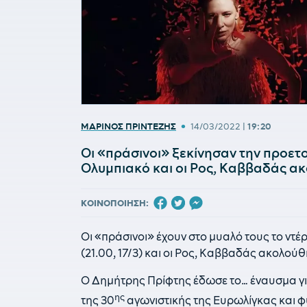
•
ΜΑΡΙΝΟΣ ΠΡΙΝΤΕΖΗΣ
14/03/2022
|
19:20
Οι «πράσινοι» ξεκίνησαν την προετ
Ολυμπιακό και οι Ρος, Καββαδάς α
ΚΟΙΝΟΠΟΙΗΣΗ:
Οι «πράσινοι» έχουν στο μυαλό τους το ντέ
(21.00, 17/3) και οι Ρος, Καββαδάς ακολο
Ο Δημήτρης Πρίφτης έδωσε το… έναυσμα για 
ης
της 30
αγωνιστικής της Ευρωλίγκας και φυσ