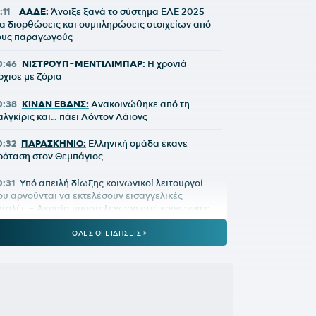
:11
ΑΑΔΕ:
Άνοιξε ξανά το σύστημα ΕΑΕ 2025
ια διορθώσεις και συμπληρώσεις στοιχείων από
ους παραγωγούς
0:46
ΝΙΣΤΡΟΥΠ-ΜΕΝΤΙΛΙΜΠΑΡ:
Η χρονιά
ρχισε με ζόρια
0:38
ΚΙΝΑΝ ΕΒΑΝΣ:
Ανακοινώθηκε από τη
αλγκίρις και… πάει Λόντον Λάιονς
0:32
ΠΑΡΑΣΚΗΝΙΟ:
Ελληνική ομάδα έκανε
ρόταση στον Θεμπάγιος
0:31
Υπό απειλή δίωξης κοινωνικοί λειτουργοί
ου αρνούνται να εκτελέσουν εισαγγελικές
ντολές – Ακραία υποστελέχωση στις κοινωνικές
πηρεσίες
ΟΛΕΣ ΟΙ ΕΙΔΗΣΕΙΣ >
0:13
Ο διεθνούς φήμης συνθέτης Μάριος
ωάννου Ηλία νέος συνθέτης των Τελετών Αφής
αι Παράδοσης της Ολυμπιακής Φλόγας
9:45
ΓΙΩΡΓΟΣ ΧΕΛΑΚΗΣ:
Εχει κι ο Νίστρουπ τα
κολλήματά» του...