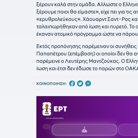
ξέρουν καλά στην ομάδα. Αλλωστε ο Ελληνα
ξέρουμε ποιοι θα είμαστε», είχε πει για τι
«ερυθρολεύκους». Χάουαρντ Σαντ-Ρος και 
ταλαιπωρήθηκαν από ίωση και πυρετό. Το 
έκαναν ατομικό πρόγραμμα ώστε να πάρουν
Εκτός προπόνησης παρέμειναν οι συνήθεις 
Παπαπέτρου (επέμβαση) οι οποίοι δεν θα α
παρέμεινε ο Λευτέρης Μαντζούκας. Ο Ελλην
ίωση και έτσι δεν έδωσε το παρών στο ΟΑΚ
ΚΟΙΝΟΠΟΙΗΣΗ: