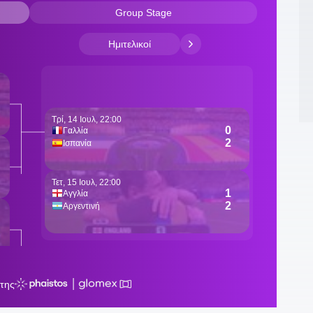
1
δ
1
σ
Π
1
Τ
1
ε
1
1
Ά
1
φ
1
Ρ