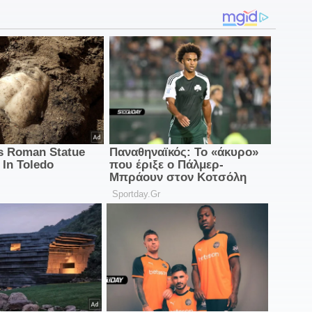
17
μ
1
μ
α
Ν
1
σ
7
1
Η
Μ