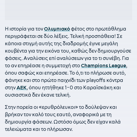
Η ιστορία για τον
Ολυμπιακό
φέτος στο πρωτάθλημα
περιγράφεται σε δύο λέξεις. Τελική προσπάθεια! Σε
κάποια στιγμή αυτής της διαδρομής έγινε μεγάλη
κουβέντα για την εικόνα του, καθώς δεν δημιουργούσε
φάσεις. Αναλύσεις επί αναλύσεων για το τι συνέβη. Για
το αν επηρέασε η συμμετοχή στο
Champions League
,
όπου σαφώς και επηρέασε. Το ό,τι το πλήρωσε αυτό,
φάνηκε και στο πρώτο παιχνίδι των playoffs κόντρα
στην
ΑΕΚ
, όπου ηττήθηκε 1-0 στο Καραϊσκάκη και
ουσιαστικά δεν έκανε τελική.
Στην πορεία οι «ερυθρόλευκοι» το δούλεψαν και
βρήκαν τον καλό τους εαυτό, αναφορικά με τη
δημιουργία φάσεων. Ωστόσο όμως δεν είχαν καλά
τελειώματα και το πλήρωσαν.