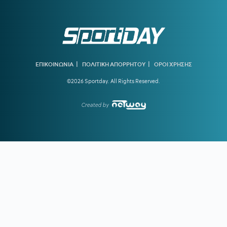
19:31
ΑΕΚ:
Οι δεύτερες σκέψεις του Κόστιτς τον έστειλαν στην
Αϊντχόφεν
19:25
ΑΡΗΣ ΜΕΤΑΓΡΑΦΕΣ:
Ο Ανταμ Μοκόκα στα κιτρινόμαυρα
για δύο χρόνια
|
|
19:02
ΠΑΟΚ:
Το ξεχωριστό μήνυμα της ΠΑΕ για την επιστροφή
ΕΠΙΚΟΙΝΩΝΙΑ
ΠΟΛΙΤΙΚΗ ΑΠΟΡΡΗΤΟΥ
ΟΡΟΙ ΧΡΗΣΗΣ
Γιαννούλη
©2026 Sportday. All Rights Reserved.
18:56
ΟΛΥΜΠΙΑΚΟΣ:
Το συγκινητικό αντίο του Ορτέγκα
Created by
18:37
ΥΠΕΡΑΝΩ ΟΛΩΝ:
Τώρα «αρχίζουν» οι μεταγραφές για
τον Ολυμπιακό!