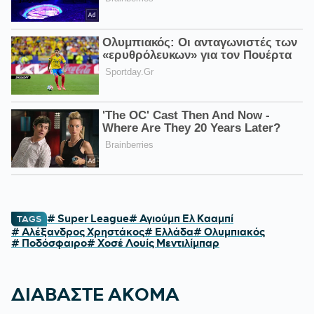
# Super League
# Αγιούμπ Ελ Κααμπί
TAGS
# Αλέξανδρος Χρηστάκος
# Ελλάδα
# Ολυμπιακός
# Ποδόσφαιρο
# Χοσέ Λουίς Μεντιλίμπαρ
ΔΙΑΒΑΣΤΕ ΑΚΟΜΑ