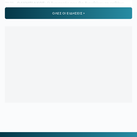
21:21
ΟΛΥΜΠΙΑΚΟΣ:
Ο διαιτητής που θα διευθύνει τη ρεβάνς
με τη Ναϊμέγκεν
ΟΛΕΣ ΟΙ ΕΙΔΗΣΕΙΣ >
21:05
ΑΕΚ:
Αποχαιρέτησε τη Γκιορ ο Βιτάλις
21:03
ΡΕΑΛ ΜΑΔΡΙΤΗΣ:
Deal 120 εκατ. ευρώ για τον Γιαν
Ντιομαντέ
20:46
325 οι αυτοψίες σε σπίτια που κάηκαν από τις φωτιές –
«Κόκκινα» 118 σπίτια
20:43
ΑΛΕΞΗΣ ΓΙΑΝΝΟΥΛΙΑΣ:
Γκαρντ... Νέας Σμύρνης,
δήμαρχος Σικάγου!
20:33
ΟΥΡΟΥΓΟΥΑΗ:
Ο Φορλάν στον πάγκο της «Σελέστε»
20:16
ΟΛΥΜΠΙΑΚΟΣ:
Ανακοινώθηκε από τη Ρίβερ Πλέιτ ο
Ορτέγκα
20:10
SUPER LEAGUE:
Η ΕΕΑ χορήγησε πιστοποιητικά
συμμετοχής σε Άρη και Κηφισιά
19:39
ΠΑΟΚ:
Η ενδεκάδα κόντρα στην Άντερλεχτ