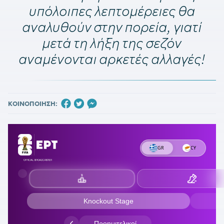
υπόλοιπες λεπτομέρειες θα
αναλυθούν στην πορεία, γιατί
μετά τη λήξη της σεζόν
αναμένονται αρκετές αλλαγές!
ΚΟΙΝΟΠΟΙΗΣΗ: