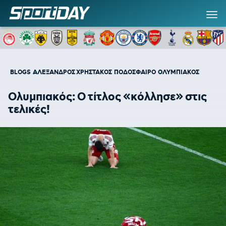
BLOGS
ΑΛΕΞΑΝΔΡΟΣ ΧΡΗΣΤΑΚΟΣ
ΠΟΔΟΣΦΑΙΡΟ
ΟΛΥΜΠΙΑΚΟΣ
Ολυμπιακός: Ο τίτλος «κόλλησε» στις
τελικές!