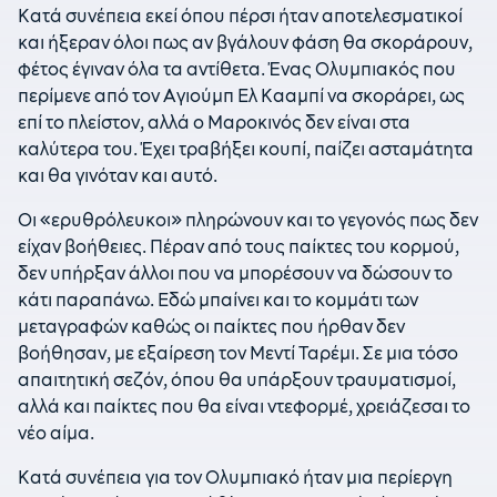
Κατά συνέπεια εκεί όπου πέρσι ήταν αποτελεσματικοί
και ήξεραν όλοι πως αν βγάλουν φάση θα σκοράρουν,
φέτος έγιναν όλα τα αντίθετα. Ένας Ολυμπιακός που
περίμενε από τον Αγιούμπ Ελ Κααμπί να σκοράρει, ως
επί το πλείστον, αλλά ο Μαροκινός δεν είναι στα
καλύτερα του. Έχει τραβήξει κουπί, παίζει ασταμάτητα
και θα γινόταν και αυτό.
Οι «ερυθρόλευκοι» πληρώνουν και το γεγονός πως δεν
είχαν βοήθειες. Πέραν από τους παίκτες του κορμού,
δεν υπήρξαν άλλοι που να μπορέσουν να δώσουν το
κάτι παραπάνω. Εδώ μπαίνει και το κομμάτι των
μεταγραφών καθώς οι παίκτες που ήρθαν δεν
βοήθησαν, με εξαίρεση τον Μεντί Ταρέμι. Σε μια τόσο
απαιτητική σεζόν, όπου θα υπάρξουν τραυματισμοί,
αλλά και παίκτες που θα είναι ντεφορμέ, χρειάζεσαι το
νέο αίμα.
Κατά συνέπεια για τον Ολυμπιακό ήταν μια περίεργη