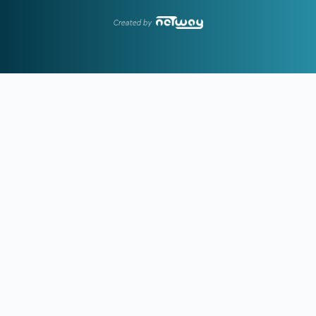
19:39
ΠΑΟΚ:
Η ενδεκάδα κόντρα στην Άντερλεχτ
Created by
19:31
ΑΕΚ:
Οι δεύτερες σκέψεις του Κόστιτς τον έστειλαν στην
Αϊντχόφεν