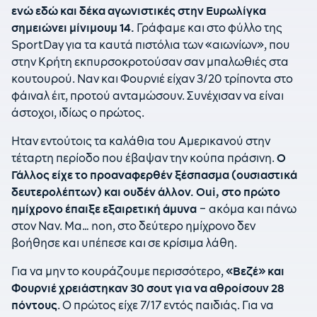
ενώ εδώ και δέκα αγωνιστικές στην Ευρωλίγκα
σημειώνει μίνιμουμ 14.
Γράφαμε και στο φύλλο της
SportDay για τα καυτά πιστόλια των «αιωνίων», που
στην Κρήτη εκπυρσοκροτούσαν σαν μπαλωθιές στα
κουτουρού. Ναν και Φουρνιέ είχαν 3/20 τρίποντα στο
φάιναλ έιτ, προτού ανταμώσουν. Συνέχισαν να είναι
άστοχοι, ιδίως ο πρώτος.
Ηταν εντούτοις τα καλάθια του Αμερικανού στην
τέταρτη περίοδο που έβαψαν την κούπα πράσινη.
Ο
Γάλλος είχε το προαναφερθέν ξέσπασμα (ουσιαστικά
δευτερολέπτων) και ουδέν άλλον.
Oui
, στο πρώτο
ημίχρονο έπαιξε εξαιρετική άμυνα
– ακόμα και πάνω
στον Ναν. Μα… non, στο δεύτερο ημίχρονο δεν
βοήθησε και υπέπεσε και σε κρίσιμα λάθη.
Για να μην το κουράζουμε περισσότερο,
«Βεζέ» και
Φουρνιέ χρειάστηκαν 30 σουτ για να αθροίσουν 28
πόντους
. Ο πρώτος είχε 7/17 εντός παιδιάς. Για να