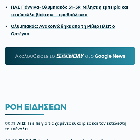
ΠΑΣ Γιάννινα-Ολυμπιακός 51-59: Μίλησε η εμπειρία και
το κύπελλο βάφτηκε... ερυθρόλευκο
Ολυμπιακός: Ανακοινώθηκε από τη Ρίβερ Πλέιτ ο
Ορτέγκα
Ακολουθείστε τo
SPORTDAY.GR
στο
Google News
ΡΟΗ ΕΙΔΗΣΕΩΝ
00:11
ΛΙΣΙ:
Τι είπε για τις χαμένες ευκαιρίες και τον εκτελεστή
του πέναλτι