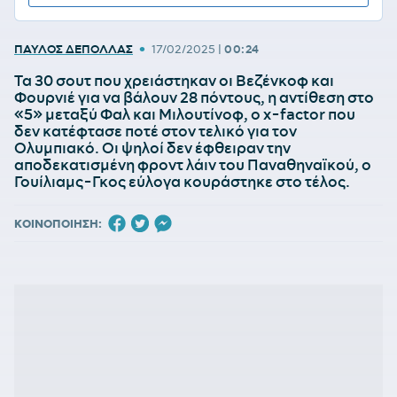
•
ΠΑΥΛΟΣ ΔΕΠΟΛΛΑΣ
17/02/2025
|
00:24
Τα 30 σουτ που χρειάστηκαν οι Βεζένκοφ και
Φουρνιέ για να βάλουν 28 πόντους, η αντίθεση στο
«5» μεταξύ Φαλ και Μιλουτίνοφ, ο x-factor που
δεν κατέφτασε ποτέ στον τελικό για τον
Ολυμπιακό. Οι ψηλοί δεν έφθειραν την
αποδεκατισμένη φροντ λάιν του Παναθηναϊκού, ο
Γουίλιαμς-Γκος εύλογα κουράστηκε στο τέλος.
ΚΟΙΝΟΠΟΙΗΣΗ: