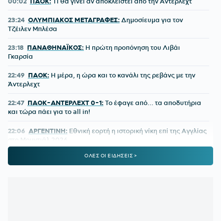
00:02
ΠΑΟΚ:
Τι θα γίνει αν αποκλειστεί από την Άντερλεχτ
23:24
ΟΛΥΜΠΙΑΚΟΣ ΜΕΤΑΓΡΑΦΕΣ:
Δημοσίευμα για τον
Τζέιλεν Μπλέσα
23:18
ΠΑΝΑΘΗΝΑΪΚΟΣ:
Η πρώτη προπόνηση του Λιβάι
Γκαρσία
22:49
ΠΑΟΚ:
Η μέρα, η ώρα και το κανάλι της ρεβάνς με την
Άντερλεχτ
22:47
ΠΑΟΚ-ΑΝΤΕΡΛΕΧΤ 0-1:
Το έφαγε από... τα αποδυτήρια
και τώρα πάει για το all in!
22:06
ΑΡΓΕΝΤΙΝΗ:
Εθνική εορτή η ιστορική νίκη επί της Αγγλίας
στο Μουντιάλ 2026
ΟΛΕΣ ΟΙ ΕΙΔΗΣΕΙΣ >
22:04
ΜΠΑΡΤΣΕΛΟΝΑ:
Ο Ρόντρι είναι έτοιμος να «ντυθεί
μπλαουγκράνα»
21:54
ΑΡΗΣ:
Οικονομική στήριξη της ΚΑΕ στους πληγέντες από
τις πυρκαγιές
21:46
ΟΡΙΣΤΙΚΗ ΣΥΜΦΩΝΙΑ:
Ο Βινίσιους μένει στη Ρεάλ