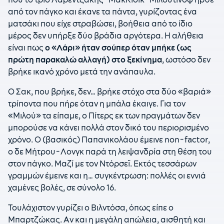
από τον πάγκο και έκανε τα πάντα, γυρίζοντας ένα
ματσάκι που είχε στραβώσει, βοήθεια από το ίδιο
μέρος δεν υπήρξε δύο βράδια αργότερα. Η αλήθεια
είναι πως
ο «Λάρι» ήταν σούπερ όταν μπήκε (ως
πρώτη παρακαλώ αλλαγή) στο ξεκίνημα
, ωστόσο δεν
βρήκε ικανό χρόνο μετά την ανάπαυλα.
Ο Σακ, που βρήκε, δεν… βρήκε στόχο στα δύο «βαριά»
τρίποντα που πήρε όταν η μπάλα έκαιγε. Για τον
«Μιλού» τα είπαμε, ο Πίτερς εκ των πραγμάτων δεν
μπορούσε να κάνει πολλά στον δικό του περιορισμένο
χρόνο. Ο (βασικός) Παπανικολάου έμεινε non-factor,
o δε Μήτρου-Λονγκ παρά τη λειψανδρία στη θέση του
στον πάγκο. Μαζί με τον Ντόρσεϊ. Εκτός τεσσάρων
γραμμών έμεινε και η… συγκέντρωση: πολλές οι εννιά
χαμένες βολές, σε σύνολο 16.
Τουλάχιστον γυρίζει ο Βιλντόσα, όπως είπε ο
Μπαρτζώκας. Αν και η μεγάλη απώλεια, αισθητή και