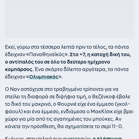
Εκεί, γύρω στα τέσσερα λεπτά πριν το τέλος, τα πάντα
έδειχναν «Παναθηναϊκός».
Στο +7, η κατοχή δική του,
ο αντίπαλός του σε όλο το δεύτερο ημίχρονο
κομπάρσος.
Ένα σκάρτο δίλεπτο αργότερα, τα πάντα
έδειχναν «
Ολυμπιακός
».
Ο Ναν αστόχησε στο τραβηγμένο τρίποντο για να
στείλει τη διαφορά σε διψήφια τιμή, ο Βεζένκοφ έβαλε
το δικό του μακρινό, ο Φουρνιέ είχε ένα έμμεσο (γκολ-
φάουλ) και ένα έμμεσο, ενδιάμεσα ο ΜακΚίσικ είχε βρει
χώρο για μία από τις αγαπημένες του μπούκες. Αν
κάνετε την πρόσθεση, θα σχηματίσετε το σερί 11-0.
Κι όμως, στον τελικό των ανατροπών,
η πλάστιγγα