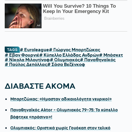
# Euroleague
# Γιώργος Μπαρτζώκας
TAGS
# Εβαν Φουρνιέ
# Κύπελλο Ελλάδας Ανδρών
# Μπάσκετ
# Νίκολα Μιλουτίνοφ
# Ολυμπιακός
# Παναθηναϊκός
# Παύλος Δεπόλλας
# Σάσα Βεζένκοφ
ΔΙΑΒΑΣΤΕ ΑΚΟΜΑ
Μπαρτζώκας: «Ημασταν αδικαιολόγητα νευρικοί»
Παναθηναϊκός Aktor - Ολυμπιακός 79-75: Το κύπελλο
βάφτηκε «πράσινο»!
Ολυμπιακός: Οριστικά χωρίς Γουόκαπ στον τελικό