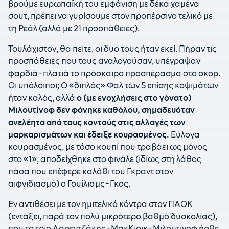
βρούμε ευρωπαϊκή του εμφάνιση με δέκα χαμένα
σουτ, πρέπει να γυρίσουμε στον προπέρσινο τελικό με
τη Ρεάλ (αλλά με 21 προσπάθειες).
Τουλάχιστον, θα πείτε, οι δυο τους ήταν εκεί. Πήραν τις
προσπάθειες που τους αναλογούσαν, υπέγραψαν
φαρδιά-πλατιά το πρόσκαιρο προσπέρασμα στο σκορ.
Οι υπόλοιποι; Ο «διπλός» Φαλ των 5 επίσης κοψιμάτων
ήταν καλός, αλλά
ο (με ενοχλήσεις στο γόνατο)
Μιλουτίνοφ δεν φάνηκε καθόλου, σημαδευόταν
ανελέητα από τους κοντούς στις αλλαγές των
μαρκαρισμάτων και έδειξε κουρασμένος.
Εύλογα
κουρασμένος, με τόσο κουπί που τραβάει ως μόνος
στο «1», αποδείχθηκε στο φινάλε (ιδίως στη λάθος
πάσα που επέφερε καλάθι του Γκραντ στον
αιφνιδιασμό) ο Γουίλιαμς-Γκος.
Εν αντιθέσει με τον ημιτελικό κόντρα στον ΠΑΟΚ
(εντάξει, παρά τον πολύ μικρότερο βαθμό δυσκολίας),
που το τρίο Λαρεντζάκης-ΜακΚίσικ-Μιλουτίνοφ ήρθε