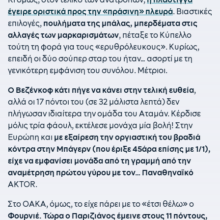
έγειρε οριστικά προς την «πράσινη» πλευρά
. Βιαστικές
επιλογές,
πουλήματα της μπάλας, μπερδέματα στις
αλλαγές των μαρκαρισμάτων
, πέταξε το Κύπελλο
τούτη τη φορά για τους «ερυθρόλευκους». Κυρίως,
επειδή οι δύο σούπερ σταρ του ήταν… ασορτί με τη
γενικότερη εμφάνιση του συνόλου. Μέτριοι.
Ο Βεζένκοφ κάτι πήγε να κάνει στην τελική ευθεία
,
αλλά οι 17 πόντοι του (σε 32 μάλιστα λεπτά) δεν
πλήγωσαν ιδιαίτερα την ομάδα του Αταμάν. Κέρδισε
μόλις τρία φάουλ, εκτέλεσε μονάχα μία βολή! Στην
Ευρώπη και
με εξαίρεση την οργιαστική του βραδιά
κόντρα στην Μπάγερν (που έριξε 45άρα επίσης με 1/1),
είχε να εμφανίσει μονάδα από τη γραμμή από την
αναμέτρηση πρώτου γύρου με τον… Παναθηναϊκό
AKTOR.
Στο ΟΑΚΑ, όμως, το είχε πάρει με το «έτσι θέλω» ο
Φουρνιέ. Τώρα ο Παριζιάνος έμεινε στους 11 πόντους,