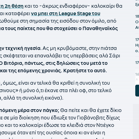
ξ
τη 2η θέση
και το -άκρως ενδιαφέρον- καλοκαίρι θα
και καταφέρει
να μπει στη League Stage του
1
αλωθούμε στη σημασία της εισόδου στον όμιλο, από
Ο
Α
ια τους παίκτες που θα στοχεύσει ο Παναθηναϊκός
17
Η
ν τεχνική ηγεσία
. Ας μη κρυβόμαστε, στην πιάτσα
ο
ς σκέφτεται να επαναλάβει τις υπερβάσεις αλά Σάρι
1
Ο Βιτόρια, πάντως, στις δηλώσεις του μετά το
και της επόμενης χρονιάς. Κρατήστε το αυτό.
1
Α
α, όμως, είναι αν τελικά θα κριθεί η συνολική του
ε
ους» ή μόνο ό,τι έκανε στα πλέι οφ, στο τελικό
 αλλά τη συνολική εικόνα).
1
δ
κ
επόμενη μέρα στον πάγκο;
Θα πείτε και θα έχετε δίκιο
π
ε σε μία διοίκηση που έδιωξε τον Γιοβάνοβιτς δίχως
ο και το καλοκαίρι έδωσε τα κλειδιά στον Ντιέγκο
1
ε
ήσουμε όταν επί της ουσίας όποια κι αν είναι η