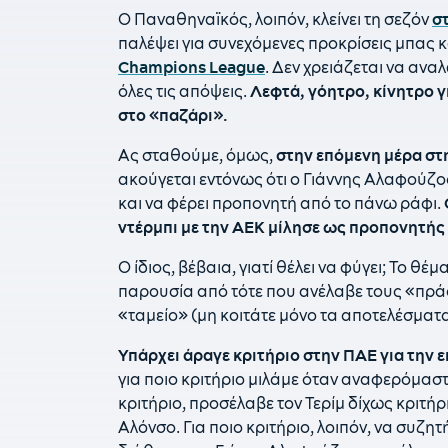
Ο Παναθηναϊκός, λοιπόν, κλείνει τη σεζόν
σ
παλέψει για συνεχόμενες προκρίσεις μπας 
Champions League
. Δεν χρειάζεται να αν
όλες τις απόψεις.
Λεφτά, γόητρο, κίνητρο γ
στο «παζάρι».
Ας σταθούμε, όμως,
στην επόμενη μέρα στη
ακούγεται εντόνως ότι ο Γιάννης Αλαφούζο
και να φέρει προπονητή από το πάνω ράφι.
ντέρμπι με την ΑΕΚ μίλησε ως προπονητής 
Ο ίδιος, βέβαια, γιατί θέλει να φύγει; Το θέμ
παρουσία από τότε που ανέλαβε τους «πράσιν
«ταμείο» (μη κοιτάτε μόνο τα αποτελέσματα,
Υπάρχει άραγε κριτήριο στην ΠΑΕ για την 
για ποιο κριτήριο μιλάμε όταν αναφερόμαστ
κριτήριο, προσέλαβε τον Τερίμ δίχως κριτήρι
Αλόνσο. Για ποιο κριτήριο, λοιπόν, να συζητ