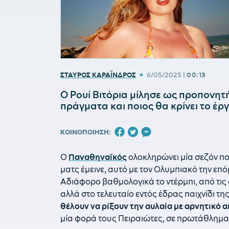
•
ΣΤΑΥΡΟΣ ΚΑΡΑΪΝΔΡΟΣ
6/05/2025
|
00:13
Ο Ρουί Βιτόρια μίλησε ως προπονητής
πράγματα και ποιος θα κρίνει το έργ
ΚΟΙΝΟΠΟΙΗΣΗ:
Ο
Παναθηναϊκός
ολοκληρώνει μία σεζόν πο
ματς έμεινε, αυτό με τον Ολυμπιακό την επό
Αδιάφορο βαθμολογικά το ντέρμπι, από τις 
αλλά στο τελευταίο εντός έδρας παιχνίδι τη
θέλουν να ρίξουν την αυλαία με αρνητικό 
μία φορά τους Πειραιώτες, σε πρωτάθλημα 