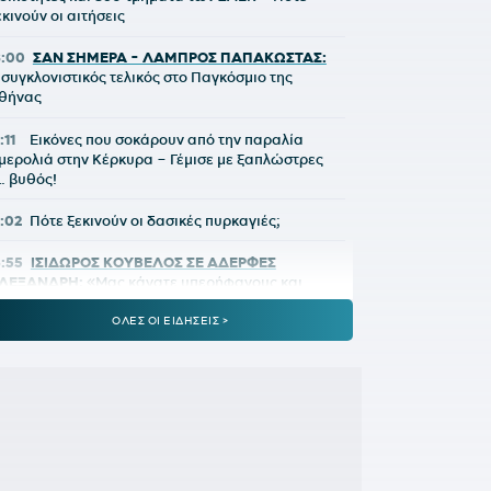
εκινούν οι αιτήσεις
8:00
ΣΑΝ ΣΗΜΕΡΑ - ΛΑΜΠΡΟΣ ΠΑΠΑΚΩΣΤΑΣ:
 συγκλονιστικός τελικός στο Παγκόσμιο της
θήνας
:11
Εικόνες που σοκάρουν από την παραλία
μερολιά στην Κέρκυρα – Γέμισε με ξαπλώστρες
… βυθός!
7:02
Πότε ξεκινούν οι δασικές πυρκαγιές;
6:55
ΙΣΙΔΩΡΟΣ ΚΟΥΒΕΛΟΣ ΣΕ ΑΔΕΡΦΕΣ
ΛΕΞΑΝΔΡΗ:
«Μας κάνατε υπερήφανους και
υτυχισμένους»
ΟΛΕΣ ΟΙ ΕΙΔΗΣΕΙΣ >
6:41
ΜΗΤΣΟΤΑΚΗΣ ΓΙΑ ΤΟ MYAGRO:
«Η χώρα
εν μπορεί να είναι άλλο αιχμάλωτη των
υκλωμάτων, του ρουσφετιού και του
αλαιοκομματισμού»
6:34
ΛΙΒΑΙ ΓΚΑΡΣΙΑ:
«Μέσα στο γήπεδο θέλω να
ίμαι killer, μπορώ να κάνω τη διαφορά»