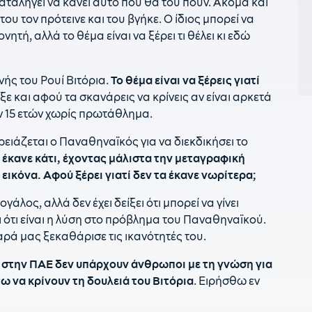
ταλήγει να κάνει αυτό που θα του πουν. Ακόμα και
16
ου τον πρότεινε και του βγήκε. Ο ίδιος μπορεί να
Η
νητή, αλλά το θέμα είναι να ξέρει τι θέλει κι εδώ
1
Χ
νής του Ρουί Βιτόρια.
Το θέμα είναι να ξέρεις γιατί
1
ξε και αφού τα σκανάρεις να κρίνεις αν είναι αρκετά
π
ων 15 ετών χωρίς πρωτάθλημα.
1
Α
 χρειάζεται ο Παναθηναϊκός για να διεκδικήσει το
ν έκανε κάτι, έχοντας μάλιστα την μεταγραφική
1
 εικόνα. Αφού ξέρει γιατί δεν τα έκανε νωρίτερα;
1
άλος, αλλά δεν έχει δείξει ότι μπορεί να γίνει
π
ι ότι είναι η λύση στο πρόβλημα του Παναθηναϊκού.
1
ρά μας ξεκαθάρισε τις ικανότητές του.
γ
ι
στην ΠΑΕ δεν υπάρχουν άνθρωποι με τη γνώση για
12
ω να κρίνουν τη δουλειά του Βιτόρια
. Ειρήσθω εν
Β
1