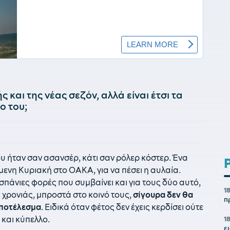
 και της νέας σεζόν, αλλά είναι έτσι τα
ο του;
υ ήταν σαν ασανσέρ, κάτι σαν ρόλερ κόστερ. Ένα
μενη Κυριακή στο ΟΑΚΑ, για να πέσει η αυλαία.
σπάνιες φορές που συμβαίνει και για τους δύο αυτό,
1
ς χρονιάς, μπροστά στο κοινό τους,
σίγουρα δεν θα
π
αποτέλεσμα
. Ειδικά όταν φέτος δεν έχεις κερδίσει ούτε
και κύπελλο.
18
ε