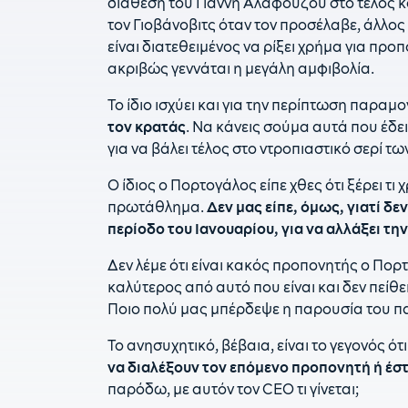
διάθεση του Γιάννη Αλαφούζου στο τέλος κα
τον Γιοβάνοβιτς όταν τον προσέλαβε, άλλος τ
είναι διατεθειμένος να ρίξει χρήμα για προπο
ακριβώς γεννάται η μεγάλη αμφιβολία.
Το ίδιο ισχύει και για την περίπτωση παραμο
τον κρατάς
. Να κάνεις σούμα αυτά που έδει
για να βάλει τέλος στο ντροπιαστικό σερί τ
Ο ίδιος ο Πορτογάλος είπε χθες ότι ξέρει τι
πρωτάθλημα.
Δεν μας είπε, όμως, γιατί δε
περίοδο του Ιανουαρίου, για να αλλάξει την
Δεν λέμε ότι είναι κακός προπονητής ο Πορτογ
καλύτερος από αυτό που είναι και δεν πείθε
Ποιο πολύ μας μπέρδεψε η παρουσία του πα
Το ανησυχητικό, βέβαια, είναι το γεγονός ότ
να διαλέξουν τον επόμενο προπονητή ή έστ
παρόδω, με αυτόν τον CEO τι γίνεται;