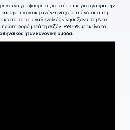
έμε και να γράφουμε, ας κρατήσουμε για την ώρα
την
11
και την επιτακτική ανάγκη να χτίσει πάνω σε αυτή
α
ε και το ότι ο Παναθηναϊκός νίκησε ξανά στη Νέα
α πρώτη φορά μετά τη σεζόν 1994-95 με εκείνο το
1
τ
ναθηναϊκός ήταν κανονική ομάδα
.
1
Γ