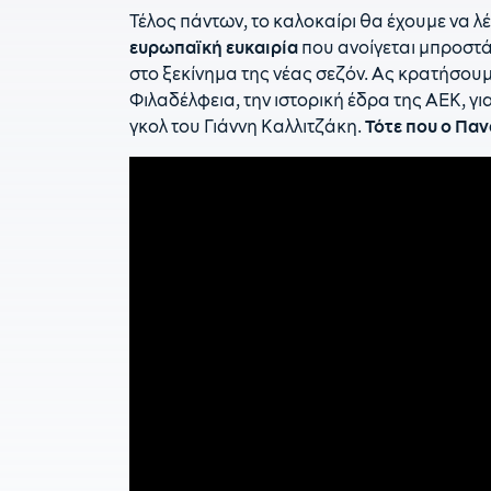
Τέλος πάντων, το καλοκαίρι θα έχουμε να λ
ευρωπαϊκή ευκαιρία
που ανοίγεται μπροστά 
στο ξεκίνημα της νέας σεζόν. Ας κρατήσουμ
Φιλαδέλφεια, την ιστορική έδρα της ΑΕΚ, γι
γκολ του Γιάννη Καλλιτζάκη.
Τότε που ο Πα