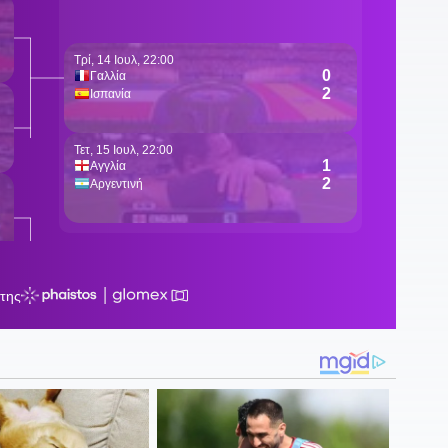
1
α
π
1
Α
1
α
1
α