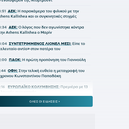
ο ενδιαφέρον της Ντόρτμουντ
3:51
ΑΕΚ:
Η παρακάμερα του φιλικού με την
thens Kallithea και οι συγκινητικές στιγμές
3:34
ΑΕΚ:
Ο λόγος που δεν αγωνίστηκε κόντρα
την Athens Kallithea ο Μαρίν
3:04
ΣΥΝΤΕΤΡΙΜΜΕΝΟΣ ΛΙΟΝΕΛ ΜΕΣΙ:
Είπε το
τελευταίο αντίο» στον πατέρα του
2:00
ΠΑΟΚ:
Η πρώτη προπόνηση του Γιαννούλη
1:44
ΟΦΗ:
Στην τελική ευθεία η μεταγραφή του
7χρονου Κωνσταντίνου Παπαδάκη
:16
ΕΥΡΩΠΑΪΚΟ ΚΟΛΥΜΒΗΣΗΣ:
Πρεμιέρα με 13
λληνικές συμμετοχές
ΟΛΕΣ ΟΙ ΕΙΔΗΣΕΙΣ >
0:41
ΔΗΜΗΤΡΗΣ ΓΙΑΝΝΑΚΟΠΟΥΛΟΣ:
Πότε θα
ποχωρήσει από τον Παναθηναϊκό - Τι απάντησε
0:18
Πέθανε ο σπουδαίος ηθοποιός Νίκος
αλογερόπουλος