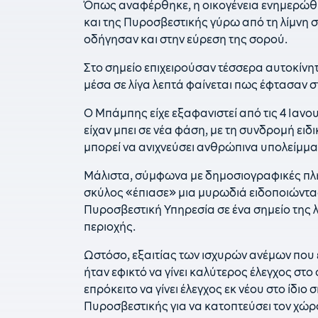
Όπως αναφέρθηκε, η οικογένεια ενημερώθη
και της Πυροσβεστικής γύρω από τη λίμνη 
οδήγησαν και στην εύρεση της σορού.
Στο σημείο επιχειρούσαν τέσσερα αυτοκίνη
μέσα σε λίγα λεπτά φαίνεται πως έφτασαν σ
Ο Μπάμπης είχε εξαφανιστεί από τις 4 Ιανου
είχαν μπει σε νέα φάση, με τη συνδρομή ει
μπορεί να ανιχνεύσει ανθρώπινα υπολείμμα
Μάλιστα, σύμφωνα με δημοσιογραφικές πληρο
σκύλος «έπιασε» μια μυρωδιά ειδοποιώντας 
Πυροσβεστική Υπηρεσία σε ένα σημείο της
περιοχής.
Ωστόσο, εξαιτίας των ισχυρών ανέμων που έ
ήταν εφικτό να γίνει καλύτερος έλεγχος στο
επρόκειτο να γίνει έλεγχος εκ νέου στο ίδιο
Πυροσβεστικής για να κατοπτεύσει τον χώρο