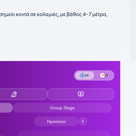
2
α
 σημείο κοντά σε καλαμιές, με βάθος 4-7 μέτρα,
2
ε
1
α
α
1
α
«
1
«
1
Σ
1
Ζ