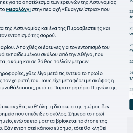
τ
κε για το αποτέλεσμα των ερευνών της Αστυνομίας
στο
Μεσολόγγι
στην περιοχή «Ευαγγελίστρια» που
2
A
τα της Αστυνομίας και ένα της Πυροσβεστικής και
2
σ
τον εντοπισμό της σορού.
2
αρίου. Από χθές οι έρευνες για τον εντοπισμό του
«
δικά εκπαιδευμένου σκύλου από την Αθήνα, που
τα, ακόμη και σε βάθος πολλών μέτρων.
2
2
φορίες, χθες λίγο μετά τις έντεκα το πρωί ο
1
τον χειριστή του. Τους είχε μεταφέρει με σκάφος η
 λιμνοθάλασσας, μετά το Παρατηρητήριο Πτηνών της
21
ε
πνεαν χθες καθ’ όλη τη διάρκεια της ημέρας δεν
2
α
 σημείο που υπέδειξε ο σκύλος. Σήμερα το πρωί
 σημείο, ενώ σε ετοιμότητα βρίσκεται το drone της
2
. Εάν εντοπιστεί κάποιο εύρημα, τότε θα κληθεί
Κ