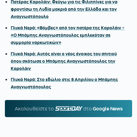
Πατέρας Καρολάιν: Φεύγω για τις Φιλιππίνες για να
φροντίσω τη Λυδία μακριά από την Ελλάδα και τον
Αναγνωστόπουλο
Γλυκά Νερά: «Βόμβες» από τον πατέρα της Καρολάιν -
«Ο Μπάμπης Αναγνωστόπουλος εμπλεκόταν σε
συμμορία ναρκωτικών»
Γλυκά Νερά: Αυτός είναι ο νέος ένοικος του σπιτιού
όπου σκότωσε ο Μπάμπης Αναγνωστόπουλος την
Καρολάιν
Γλυκά Νερά: Στο εδώλιο στις 8 Απριλίου ο Μπάμπης
Αναγνωστόπουλος
Ακολουθείστε τo
SPORTDAY.GR
στο
Google News