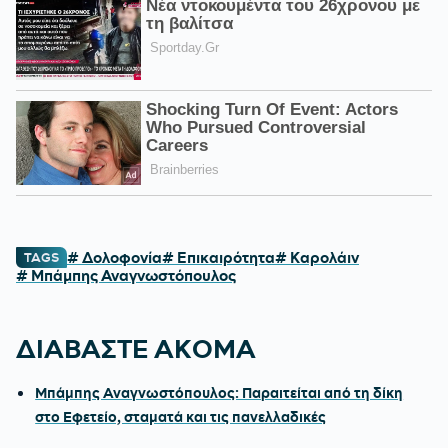
# Δολοφονία
# Επικαιρότητα
# Καρολάιν
TAGS
# Μπάμπης Αναγνωστόπουλος
ΔΙΑΒΑΣΤΕ ΑΚΟΜΑ
Μπάμπης Αναγνωστόπουλος: Παραιτείται από τη δίκη
στο Εφετείο, σταματά και τις πανελλαδικές