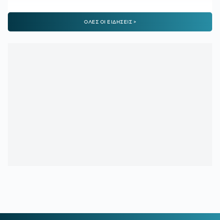
23:24
ΠΑΝΑΘΗΝΑΪΚΟΣ-ΤΣΣΚΑ 1948 1-1:
Έτσι δεν πάει
ΟΛΕΣ ΟΙ ΕΙΔΗΣΕΙΣ >
πουθενά
22:09
Παναθηναϊκός - ΤΣΣΚΑ 1948 | 1-1 με το πλασέ του
Ρούσεφ
22:09
ΠΑΝΑΘΗΝΑΪΚΟΣ - ΤΣΣΚΑ 1948:
1-0 με υπέροχη κεφαλιά
του Γιάγκουσιτς
21:37
ΒΙΝΙΣΙΟΥΣ:
Μένει στη Ρεάλ Μαδρίτης
21:33
«Πέταξε» τον Ιούλιο η επιβατική κίνηση - Διακινήθηκαν
3,93 εκατ. επιβάτες
21:28
ΑΡΗΣ-ΠΑΝΘΡΑΚΙΚΟΣ 5-1:
Ορεξάτος και πολλά
υποσχόμενος
21:06
ΠΑΝΑΘΗΝΑΪΚΟΣ:
Το πρώτο μήνυμα του Λιβάι Γκαρσία
και το νούμερο που διάλεξε - Η παρουσίαση αλά Spiderman!
20:22
ΠΑΝΑΘΗΝΑΪΚΟΣ:
Αυτή είναι η ενδεκάδα του Νίστρουπ
για το ματς με την ΤΣΣΚΑ 1948