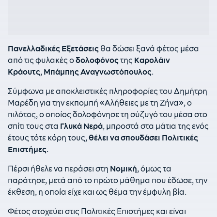
Πανελλαδικές Εξετάσεις
θα δώσει ξανά φέτος μέσα
από τις φυλακές ο
δολοφόνος
της
Καρολάιν
Κράουτς
,
Μπάμπης Αναγνωστόπουλος
.
Σύμφωνα με αποκλειστικές πληροφορίες του Δημήτρη
Μαρέδη για την εκπομπή «Αλήθειες με τη Ζήνα», ο
πιλότος, ο οποίος δολοφόνησε τη σύζυγό του μέσα στο
σπίτι τους στα
Γλυκά Νερά
, μπροστά στα μάτια της ενός
έτους τότε κόρη τους,
θέλει να σπουδάσει Πολιτικές
Επιστήμες
.
Πέρσι ήθελε να περάσει στη
Νομική
, όμως τα
παράτησε, μετά από το πρώτο μάθημα που έδωσε, την
έκθεση, η οποία είχε και ως θέμα την έμφυλη βία.
Φέτος στοχεύει στις Πολιτικές Επιστήμες και είναι