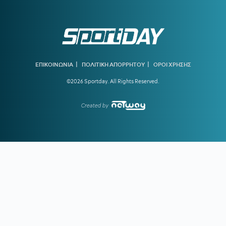
19:56
ΠΑΟΚ ΜΕΤΑΓΡΑΦΕΣ:
Στη Θεσσαλονίκη για τις υπογραφές
ο Γιαννούλης
19:37
ΑΡΗΣ:
Πλήγμα με Κουαμέ
19:32
ΟΛΥΜΠΙΑΚΟΣ:
Ενδιαφέρον για τον αριστερό μπακ της
Πόρτο, Γκουστάβο Μόουρα
|
|
ΕΠΙΚΟΙΝΩΝΙΑ
ΠΟΛΙΤΙΚΗ ΑΠΟΡΡΗΤΟΥ
ΟΡΟΙ ΧΡΗΣΗΣ
©2026 Sportday. All Rights Reserved.
19:16
ΥΠΕΡΑΝΩ ΟΛΩΝ:
Είναι κρίμα να υπάρχει
προβληματισμός τόσο νωρίς
Created by
18:41
ΓΚΡΕΤΑ ΑΝΤΕΡΣΕΝ:
Πώς μία από τις κορυφαίες
κολυμβήτριες όλων των εποχών κινδύνευσε να πνιγεί στην
πισίνα
18:09
ΠΑΟΚ:
Τι είπε ο Λίσι για τη μεταγραφή του Γιαννούλη