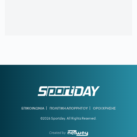
21:33
«Πέταξε» τον Ιούλιο η επιβατική κίνηση - Διακινήθηκαν
3,93 εκατ. επιβάτες
21:28
ΑΡΗΣ-ΠΑΝΘΡΑΚΙΚΟΣ 5-1:
Ορεξάτος και πολλά
υποσχόμενος
21:06
ΠΑΝΑΘΗΝΑΪΚΟΣ:
Το πρώτο μήνυμα του Λιβάι Γκαρσία
και το νούμερο που διάλεξε - Η παρουσίαση αλά Spiderman!
20:22
ΠΑΝΑΘΗΝΑΪΚΟΣ:
Αυτή είναι η ενδεκάδα του Νίστρουπ
για το ματς με την ΤΣΣΚΑ 1948
19:56
ΠΑΟΚ ΜΕΤΑΓΡΑΦΕΣ:
Στη Θεσσαλονίκη για τις υπογραφές
ο Γιαννούλης
19:37
ΑΡΗΣ:
Πλήγμα με Κουαμέ
19:32
ΟΛΥΜΠΙΑΚΟΣ:
Ενδιαφέρον για τον αριστερό μπακ της
Πόρτο, Γκουστάβο Μόουρα
|
|
ΕΠΙΚΟΙΝΩΝΙΑ
ΠΟΛΙΤΙΚΗ ΑΠΟΡΡΗΤΟΥ
ΟΡΟΙ ΧΡΗΣΗΣ
©2026 Sportday. All Rights Reserved.
19:16
ΥΠΕΡΑΝΩ ΟΛΩΝ:
Είναι κρίμα να υπάρχει
προβληματισμός τόσο νωρίς
Created by
18:41
ΓΚΡΕΤΑ ΑΝΤΕΡΣΕΝ:
Πώς μία από τις κορυφαίες