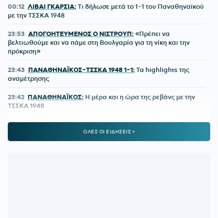
00:12
ΛΙΒΑΙ ΓΚΑΡΣΙΑ:
Τι δήλωσε μετά το 1-1 του Παναθηναϊκού
με την ΤΣΣΚΑ 1948
23:53
ΑΠΟΓΟΗΤΕΥΜΕΝΟΣ Ο ΝΙΣΤΡΟΥΠ:
«Πρέπει να
βελτιωθούμε και να πάμε στη Βουλγαρία για τη νίκη και την
πρόκριση»
23:43
ΠΑΝΑΘΗΝΑΪΚΟΣ-ΤΣΣΚΑ 1948 1-1:
Τα highlights της
αναμέτρησης
23:42
ΠΑΝΑΘΗΝΑΪΚΟΣ:
Η μέρα και η ώρα της ρεβάνς με την
ΤΣΣΚΑ 1948
23:24
ΠΑΝΑΘΗΝΑΪΚΟΣ-ΤΣΣΚΑ 1948 1-1:
Έτσι δεν πάει
ΟΛΕΣ ΟΙ ΕΙΔΗΣΕΙΣ >
πουθενά
22:09
Παναθηναϊκός - ΤΣΣΚΑ 1948 | 1-1 με το πλασέ του
Ρούσεφ
22:09
ΠΑΝΑΘΗΝΑΪΚΟΣ - ΤΣΣΚΑ 1948:
1-0 με υπέροχη κεφαλιά
του Γιάγκουσιτς
21:37
ΒΙΝΙΣΙΟΥΣ:
Μένει στη Ρεάλ Μαδρίτης