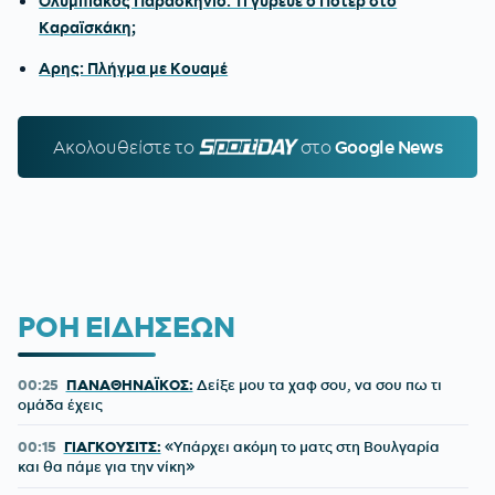
Ολυμπιακός Παρασκήνιο: Τι γύρευε ο Πότερ στο
Καραϊσκάκη;
Αρης: Πλήγμα με Κουαμέ
Ακολουθείστε τo
SPORTDAY.GR
στο
Google News
ΡΟΗ ΕΙΔΗΣΕΩΝ
00:25
ΠΑΝΑΘΗΝΑΪΚΟΣ:
Δείξε μου τα χαφ σου, να σου πω τι
ομάδα έχεις
00:15
ΓΙΑΓΚΟΥΣΙΤΣ:
«Υπάρχει ακόμη το ματς στη Βουλγαρία
και θα πάμε για την νίκη»