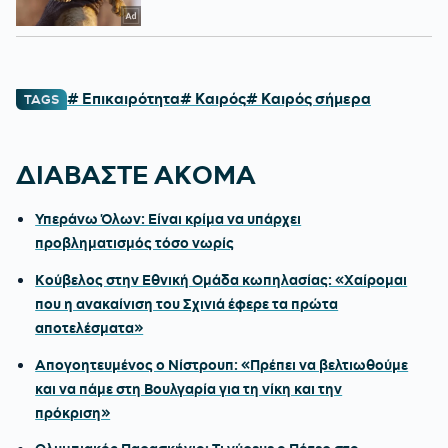
# Επικαιρότητα
# Καιρός
# Καιρός σήμερα
TAGS
ΔΙΑΒΑΣΤΕ ΑΚΟΜΑ
Υπεράνω Όλων: Είναι κρίμα να υπάρχει
προβληματισμός τόσο νωρίς
Κούβελος στην Εθνική Ομάδα κωπηλασίας: «Χαίρομαι
που η ανακαίνιση του Σχινιά έφερε τα πρώτα
αποτελέσματα»
Απογοητευμένος ο Νίστρουπ: «Πρέπει να βελτιωθούμε
και να πάμε στη Βουλγαρία για τη νίκη και την
πρόκριση»