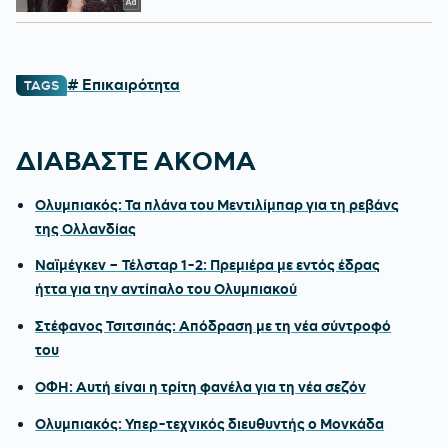
# Επικαιρότητα
TAGS
ΔΙΑΒΑΣΤΕ ΑΚΟΜΑ
Ολυμπιακός: Τα πλάνα του Μεντιλίμπαρ για τη ρεβάνς
της Ολλανδίας
Ναϊμέγκεν – Τέλσταρ 1-2: Πρεμιέρα με εντός έδρας
ήττα για την αντίπαλο του Ολυμπιακού
Στέφανος Τσιτσιπάς: Απόδραση με τη νέα σύντροφό
του
ΟΦΗ: Αυτή είναι η τρίτη φανέλα για τη νέα σεζόν
Ολυμπιακός: Υπερ-τεχνικός διευθυντής ο Μονκάδα