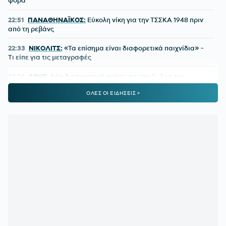
φορά
22:51
ΠΑΝΑΘΗΝΑΪΚΟΣ:
Εύκολη νίκη για την ΤΣΣΚΑ 1948 πριν
από τη ρεβάνς
22:33
ΝΙΚΟΛΙΤΣ:
«Τα επίσημα είναι διαφορετικά παιχνίδια» -
Τι είπε για τις μεταγραφές
22:24
ΑΡΗΣ:
Δύο διαφορετικά πρόσωπα στο 2-2 με τον
Πανσερραϊκό
ΟΛΕΣ ΟΙ ΕΙΔΗΣΕΙΣ >
22:01
ΑΕΚ-ATHENS KALLITHEA 4-0:
Ο Βιτάλις σκόραρε στο
ντεμπούτο του και ο Γκατσίνοβιτς... έπαθε Γιόβιτς
21:21
ΑΕΚ:
Αποδοκιμάστηκε ο Αγγελόπουλος στην «Allwyn
Arena»
21:11
ΟΦΗ:
Τρέλα του κόσμου για το Σούπερ Καπ
20:57
ΛΙΟΝΕΛ ΜΕΣΙ:
Η τελευταία φορά που ο πατέρας του τον
είδε από κοντά να παίζει
20:33
ΤΖΟΛΑΚΗΣ - ΧΑΛ:
Ντεμπούτο με ήττα