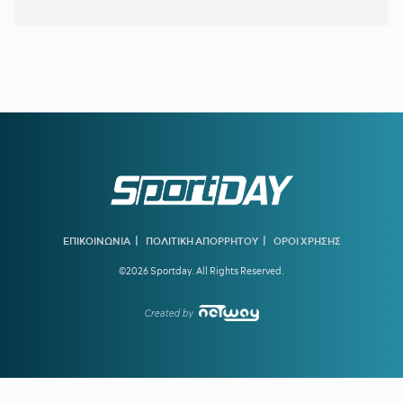
20:11
ΝΑΪΜΕΓΚΕΝ – ΤΕΛΣΤΑΡ 1-2:
Πρεμιέρα με εντός έδρας
ήττα για την αντίπαλο του Ολυμπιακού
19:38
ΟΛΥΜΠΙΑΚΟΣ:
Τα πλάνα του Μεντιλίμπαρ για τη ρεβάνς
της Ολλανδίας
19:10
ΟΦΗ ΜΕΤΑΓΡΑΦΕΣ:
Έκλεισε ακόμα μία εκκρεμότητα -
Παίρνει τον Λορέντσο Ντίκμαν
18:44
ΧΟΡΧΕ ΜΕΣΙ:
To «αντίο» της Νιούελς Ολντ Μπόις στον
πατέρα του Μέσι
18:15
ΝΑΟΥΑΛ ΕΛ ΜΟΥΤΑΟΥΑΚΙΛ:
Η πρώτη γυναίκα από τον
αραβικό κόσμο που κέρδισε χρυσό ολυμπιακό μετάλλιο
|
|
ΕΠΙΚΟΙΝΩΝΙΑ
ΠΟΛΙΤΙΚΗ ΑΠΟΡΡΗΤΟΥ
ΟΡΟΙ ΧΡΗΣΗΣ
17:39
ΣΤΕΦΑΝΟΣ ΤΣΙΤΣΙΠΑΣ:
Απόδραση με τη νέα σύντροφό
©2026 Sportday. All Rights Reserved.
του
16:51
ΓΙΩΡΓΟΣ ΧΕΛΑΚΗΣ:
Ο ΠΑΟΚ χρειάζεται δεύτερο σχέδιο
Created by
ανάπτυξης παιχνιδιού
16:33
Ε. ΤΟΥΡΝΑΣ:
Ζήτησε πλήρη ετοιμότητα του κρατικού
μηχανισμού για τις επόμενες μέρες