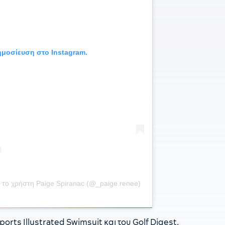
υ
δημοσίευση στο Instagram.
 το χρήστη Paige Spiranac (@_paige.renee)
orts Illustrated Swimsuit και του Golf Digest.