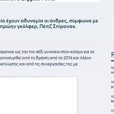
οία έχουν αδυναμία οι άνδρες, σύμφωνα με
ι πρώην γκόλφερ, Πέιτζ Σπίρανακ.
ίρανακ ως την πιο σέξι γυναίκα στον κόσμο για το
 αποσυρθεί από τη δράση από το 2016 και πλέον
ικτύωσης και από τις συνεργασίες της με
1
π
1
γ
12
Β
1