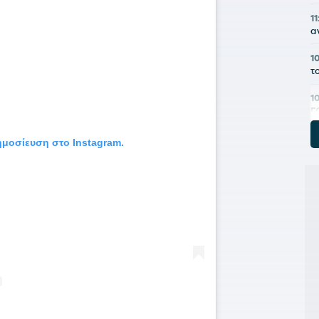
11
α
1
τ
1
Γ
0
δημοσίευση στο Instagram.
Δ
0
Μ
0
π
0
Π
0
σ