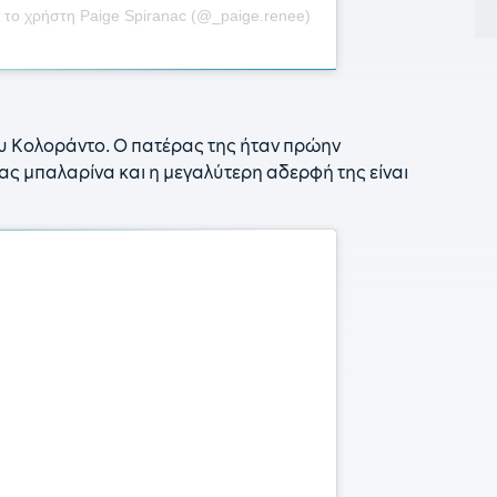
 το χρήστη Paige Spiranac (@_paige.renee)
0
Β
0
Π
του Κολοράντο. Ο πατέρας της ήταν πρώην
2
ας μπαλαρίνα και η μεγαλύτερη αδερφή της είναι
ν
ν
2
h
2
ρ
2
π
2
π
2