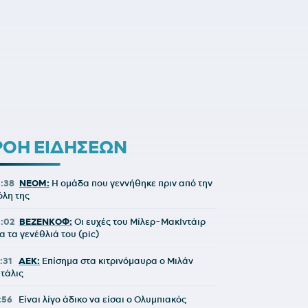
ΡΟΗ ΕΙΔΗΣΕΩΝ
3:38
NEOM:
Η ομάδα που γεννήθηκε πριν από την
όλη της
3:02
ΒΕΖΕΝΚΟΦ:
Οι ευχές του Μίλερ-ΜακΙντάιρ
ια τα γενέθλιά του (pic)
:31
ΑΕΚ:
Επίσημα στα κιτρινόμαυρα ο Μιλάν
ιτάλις
1:56
Είναι λίγο άδικο να είσαι ο Ολυμπιακός