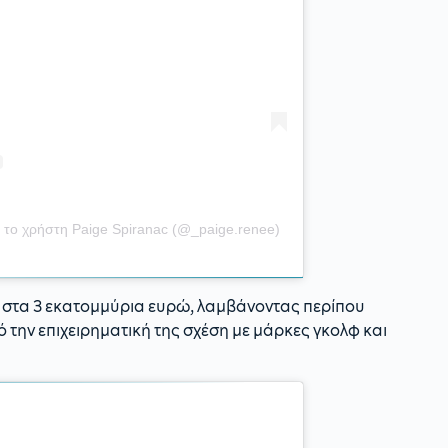
 το χρήστη Paige Spiranac (@_paige.renee)
αι στα 3 εκατομμύρια ευρώ, λαμβάνοντας περίπου
ό την επιχειρηματική της σχέση με μάρκες γκολφ και