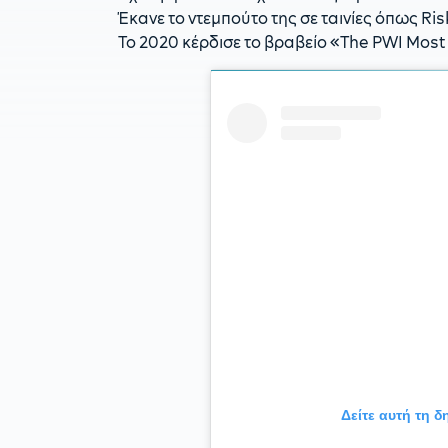
Έκανε το ντεμπούτο της σε ταινίες όπως Risky
Το 2020 κέρδισε το βραβείο «The PWI Most
Δείτε αυτή τη 