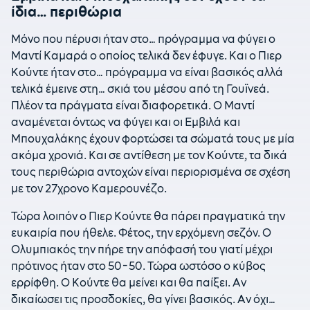
ίδια… περιθώρια
Μόνο που πέρυσι ήταν στο… πρόγραμμα να φύγει ο
Μαντί Καμαρά ο οποίος τελικά δεν έφυγε. Και ο Πιερ
Κούντε ήταν στο… πρόγραμμα να είναι βασικός αλλά
τελικά έμεινε στη… σκιά του μέσου από τη Γουϊνεά.
Πλέον τα πράγματα είναι διαφορετικά. Ο Μαντί
αναμένεται όντως να φύγει και οι Εμβιλά και
Μπουχαλάκης έχουν φορτώσει τα σώματά τους με μία
ακόμα χρονιά. Και σε αντίθεση με τον Κούντε, τα δικά
τους περιθώρια αντοχών είναι περιορισμένα σε σχέση
με τον 27χρονο Καμερουνέζο.
Τώρα λοιπόν ο Πιερ Κούντε θα πάρει πραγματικά την
ευκαιρία που ήθελε. Φέτος, την ερχόμενη σεζόν. Ο
Ολυμπιακός την πήρε την απόφασή του γιατί μέχρι
πρότινος ήταν στο 50-50. Τώρα ωστόσο ο κύβος
ερρίφθη. Ο Κούντε θα μείνει και θα παίξει. Αν
δικαίωσει τις προσδοκίες, θα γίνει βασικός. Αν όχι…