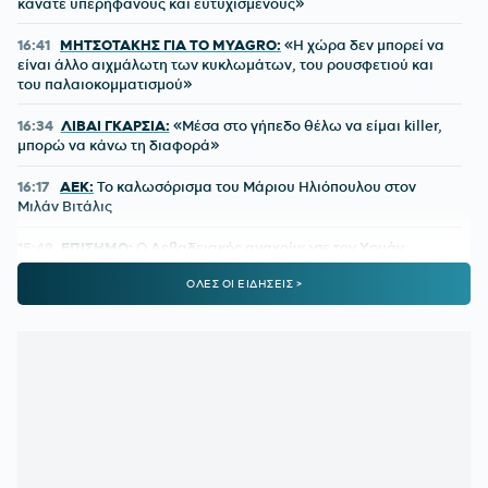
κάνατε υπερήφανους και ευτυχισμένους»
16:41
ΜΗΤΣΟΤΑΚΗΣ ΓΙΑ ΤΟ MYAGRO:
«Η χώρα δεν μπορεί να
είναι άλλο αιχμάλωτη των κυκλωμάτων, του ρουσφετιού και
του παλαιοκομματισμού»
16:34
ΛΙΒΑΙ ΓΚΑΡΣΙΑ:
«Μέσα στο γήπεδο θέλω να είμαι killer,
μπορώ να κάνω τη διαφορά»
16:17
ΑΕΚ:
Το καλωσόρισμα του Μάριου Ηλιόπουλου στον
Μιλάν Βιτάλις
15:49
ΕΠΙΣΗΜΟ:
Ο Λεβαδειακός ανακοίνωσε τον Χουάν
Μπαουζά μέχρι το 2028
ΟΛΕΣ ΟΙ ΕΙΔΗΣΕΙΣ >
15:00
ΟΛΥΜΠΙΑΚΟΣ:
Έτσι μπορεί να έρθει η πρόκριση
14:43
SUPER CUP:
Ο Παπαπέτρου «σφυρίζει» το ΑΕΚ - ΟΦΗ
14:01
ΠΑΟΚ:
Η ώρα της αλήθειας στην Τούμπα
13:38
NEOM:
Η ομάδα που γεννήθηκε πριν από την πόλη της
13:02
ΒΕΖΕΝΚΟΦ:
Οι ευχές του Μίλερ-ΜακΙντάιρ για τα