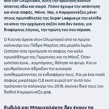
από τον Ολυμπιακό; Αυτή την ερώτηση κάνουν
άπαντες εδώ και καιρό. Πλέον έχουμε την απάντηση
και είναι σαφής. Μένει. Ναι, ο Καμερουνέζος μένει
στους πρωταθλητές της Super League με την ελπίδα
να κάνει την ερχόμενη σεζόν όσα δεν έκανε, για
διαφόρους λόγους, την πρώτη του που πέρασε.
Ο Κούντε άρεσε στον Ολυμπιακό από το πρώτο
καλοκαίρι του Πέδρο Μαρτίνς στο μεγάλο λιμάνι.
Ωστόσο τότε προτίμησε το σαφώς πιο καλό
πρωτάθλημα της Γερμανίας και τη Μάινζ. Όταν
ωστόσο έγινε… κομπάρσος, θέλησε να φύγει. Και οι
ερυθρόλευκοι άδραξαν την ευκαιρία
αναθερμαίνοντας το ενδιαφέρον τους. Και με ένα ποσό
σαφώς μικρότερο (1,8 εκατ.ευρώ) απ’ αυτό που
πρότειναν το καλοκαίρι του 2018, έκαναν δικό τους τον
διεθνή Καμερουνέζο χαφ.
Εμβιλά και Μπουχαλάκης δεν έχουν τα