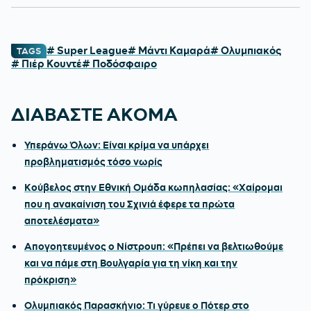
# Super League
# Μάντι Καμαρά
# Ολυμπιακός
TAGS
# Πιέρ Κουντέ
# Ποδόσφαιρο
ΔΙΑΒΑΣΤΕ ΑΚΟΜΑ
Υπεράνω Όλων: Είναι κρίμα να υπάρχει
προβληματισμός τόσο νωρίς
Κούβελος στην Εθνική Ομάδα κωπηλασίας: «Χαίρομαι
που η ανακαίνιση του Σχινιά έφερε τα πρώτα
αποτελέσματα»
Απογοητευμένος ο Νίστρουπ: «Πρέπει να βελτιωθούμε
και να πάμε στη Βουλγαρία για τη νίκη και την
πρόκριση»
Ολυμπιακός Παρασκήνιο: Τι γύρευε ο Πότερ στο