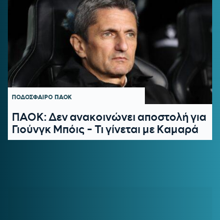
ΠΟΔΟΣΦΑΙΡΟ
ΠΑΟΚ
ΠΑΟΚ: Δεν ανακοινώνει αποστολή για
Γιούνγκ Μπόις - Τι γίνεται με Καμαρά