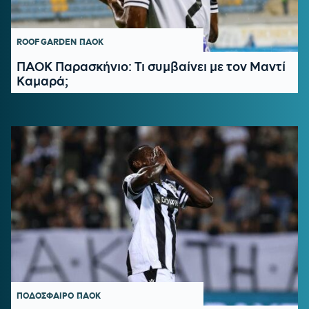
ROOF GARDEN
ΠΑΟΚ
ΠΑΟΚ Παρασκήνιο: Τι συμβαίνει με τον Μαντί
Καμαρά;
ΠΟΔΟΣΦΑΙΡΟ
ΠΑΟΚ