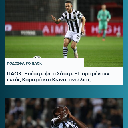
ΠΟΔΟΣΦΑΙΡΟ
ΠΑΟΚ
ΠΑΟΚ: Επέστρεψε ο Σάστρε-Παραμένουν
εκτός Καμαρά και Κωνσταντέλιας