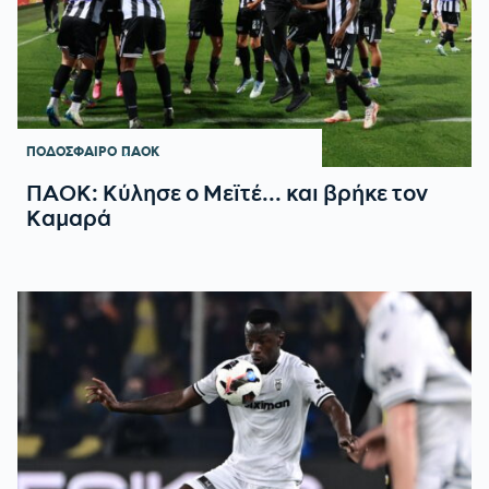
ΠΟΔΟΣΦΑΙΡΟ
ΠΑΟΚ
ΠΑΟΚ: Κύλησε ο Μεϊτέ... και βρήκε τον
Καμαρά