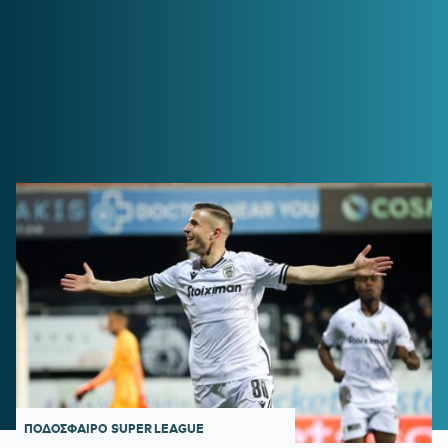
ΠΟΔΟΣΦΑΙΡΟ
SUPER LEAGUE