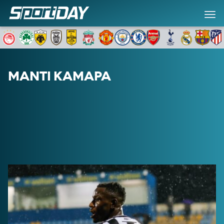
ΜΑΝΤΙ ΚΑΜΑΡΑ