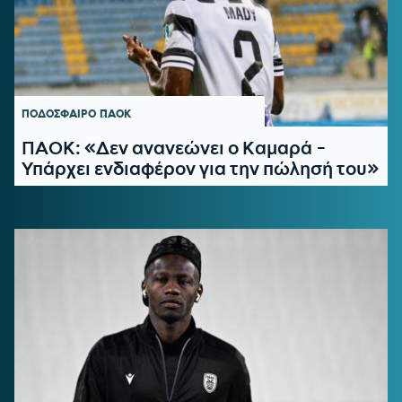
ΠΟΔΟΣΦΑΙΡΟ
ΠΑΟΚ
ΠΑΟΚ: «Δεν ανανεώνει ο Καμαρά -
Υπάρχει ενδιαφέρον για την πώλησή του»