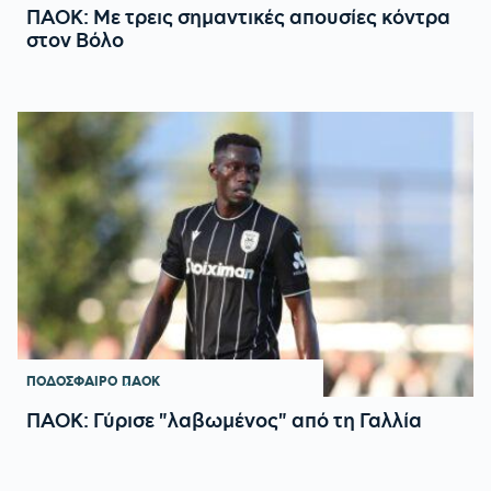
ΠΑΟΚ: Με τρεις σημαντικές απουσίες κόντρα
στον Βόλο
ΠΟΔΟΣΦΑΙΡΟ
ΠΑΟΚ
ΠΑΟΚ: Γύρισε "λαβωμένος" από τη Γαλλία