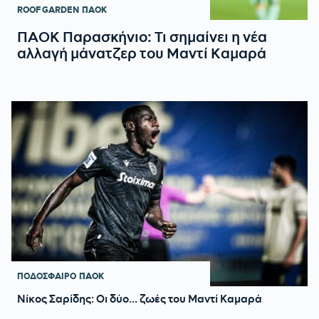
ROOF GARDEN
ΠΑΟΚ
ΠΑΟΚ Παρασκήνιο: Τι σημαίνει η νέα
αλλαγή μάνατζερ του Μαντί Καμαρά
ΠΟΔΟΣΦΑΙΡΟ
ΠΑΟΚ
Νίκος Σαρίδης: Οι δύο... ζωές του Μαντί Καμαρά