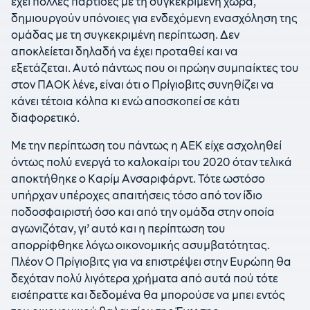
έχει πολλές παρτίδες με τη συγκεκριμένη χώρα,
δημιουργούν υπόνοιες για ενδεχόμενη ενασχόληση της
ομάδας με τη συγκεκριμένη περίπτωση. Δεν
αποκλείεται δηλαδή να έχει προταθεί και να
εξετάζεται. Αυτό πάντως που οι πρώην συμπαίκτες του
στον ΠΑΟΚ λένε, είναι ότι ο Πρίγιοβιτς συνηθίζει να
κάνει τέτοια κόλπα κι ενώ αποσκοπεί σε κάτι
διαφορετικό.
Με την περίπτωση του πάντως η ΑΕΚ είχε ασχοληθεί
όντως πολύ ενεργά το καλοκαίρι του 2020 όταν τελικά
αποκτήθηκε ο Καρίμ Ανσαριφάρντ. Τότε ωστόσο
υπήρχαν υπέροχες απαιτήσεις τόσο από τον ίδιο
ποδοσφαιριστή όσο και από την ομάδα στην οποία
αγωνιζόταν, γι’ αυτό και η περίπτωση του
απορρίφθηκε λόγω οικονομικής ασυμβατότητας.
Πλέον Ο Πρίγιοβιτς για να επιστρέψει στην Ευρώπη θα
δεχόταν πολύ λιγότερα χρήματα από αυτά πού τότε
εισέπραττε και δεδομένα θα μπορούσε να μπει εντός