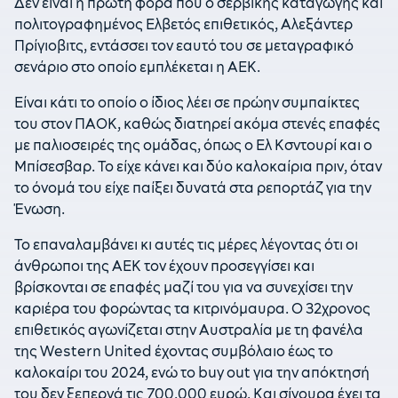
Δεν είναι η πρώτη φορά που ο σερβικής καταγωγής και
πολιτογραφημένος Ελβετός επιθετικός, Αλεξάντερ
Πρίγιοβιτς, εντάσσει τον εαυτό του σε μεταγραφικό
σενάριο στο οποίο εμπλέκεται η ΑΕΚ.
Είναι κάτι το οποίο ο ίδιος λέει σε πρώην συμπαίκτες
του στον ΠΑΟΚ, καθώς διατηρεί ακόμα στενές επαφές
με παλιοσειρές της ομάδας, όπως ο Ελ Κσντουρί και ο
Μπίσεσβαρ. Το είχε κάνει και δύο καλοκαίρια πριν, όταν
το όνομά του είχε παίξει δυνατά στα ρεπορτάζ για την
Ένωση.
Το επαναλαμβάνει κι αυτές τις μέρες λέγοντας ότι οι
άνθρωποι της ΑΕΚ τον έχουν προσεγγίσει και
βρίσκονται σε επαφές μαζί του για να συνεχίσει την
καριέρα του φορώντας τα κιτρινόμαυρα. Ο 32χρονος
επιθετικός αγωνίζεται στην Αυστραλία με τη φανέλα
της Western United έχοντας συμβόλαιο έως το
καλοκαίρι του 2024, ενώ το buy out για την απόκτησή
του δεν ξεπερνά τις 700.000 ευρώ. Και σίγουρα έχει τα