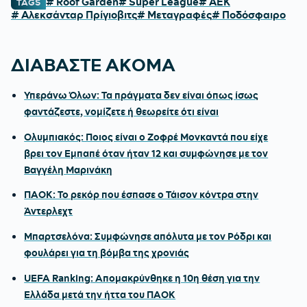
# Roof Garden
# Super League
# ΑΕΚ
TAGS
# Αλεκσάνταρ Πρίγιοβιτς
# Μεταγραφές
# Ποδόσφαιρο
ΔΙΑΒΑΣΤΕ ΑΚΟΜΑ
Υπεράνω Όλων: Τα πράγματα δεν είναι όπως ίσως
φαντάζεστε, νομίζετε ή θεωρείτε ότι είναι
Ολυμπιακός: Ποιος είναι ο Ζοφρέ Μονκαντά που είχε
βρει τον Εμπαπέ όταν ήταν 12 και συμφώνησε με τον
Βαγγέλη Μαρινάκη
ΠΑΟΚ: Το ρεκόρ που έσπασε ο Τάισον κόντρα στην
Άντερλεχτ
Μπαρτσελόνα: Συμφώνησε απόλυτα με τον Ρόδρι και
φουλάρει για τη βόμβα της χρονιάς
UEFA Ranking: Απομακρύνθηκε η 10η θέση για την
Ελλάδα μετά την ήττα του ΠΑΟΚ