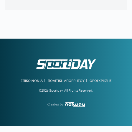
σούπερ μάρκετ σε 686 επώνυμους κωδικούς
15:20
ΕΛΛΗΝΙΚΗ ΑΝΑΠΤΥΞΙΑΚΗ ΤΡΑΠΕΖΑ:
Ανοίγει ο δρόμος
για δάνεια έως και 5 δισ. ευρώ στους μικρομεσαίους
15:14
Με ταχείς ρυθμούς οι διαδικασίες αποκατάστασης μετά
την πυρκαγιά στη Δυτική Αττική
15:00
ΟΦΗ:
Αυτή είναι η τρίτη φανέλα για τη νέα σεζόν
14:02
ΟΛΥΜΠΙΑΚΟΣ ΜΕΤΑΓΡΑΦΕΣ:
Τα δίνει όλα για Πουέρτα
13:37
ΠΑΟΚ:
Ο Τρινκιέρι στη Θεσσαλονίκη με φόντο την έναρξη
της προετοιμασίας
|
|
ΕΠΙΚΟΙΝΩΝΙΑ
ΠΟΛΙΤΙΚΗ ΑΠΟΡΡΗΤΟΥ
ΟΡΟΙ ΧΡΗΣΗΣ
13:05
ΦΕΝΕΡΜΠΑΧΤΣΕ:
«Ο Παυλίδης αποδέχτηκε την πρόταση
©2026 Sportday. All Rights Reserved.
– Ανένδοτη η Μπενφίκα»
12:32
ΓΙΩΡΓΟΣ ΚΟΥΤΣΙΑΣ:
Ντεμπούτο με γκολ στη Φαμαλικάο
Created by
12:00
ΠΑΝΑΘΗΝΑΪΚΟΣ:
Οι σκέψεις του Νίστρουπ για την
χρησιμοποίηση του Λιβάι Γκαρσία στη ρεβάνς