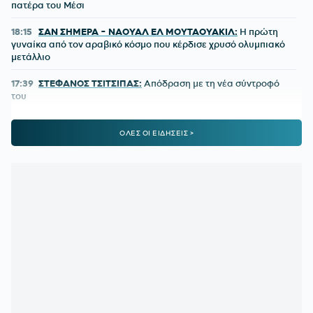
πατέρα του Μέσι
18:15
ΣΑΝ ΣΗΜΕΡΑ - ΝΑΟΥΑΛ ΕΛ ΜΟΥΤΑΟΥΑΚΙΛ:
Η πρώτη
γυναίκα από τον αραβικό κόσμο που κέρδισε χρυσό ολυμπιακό
μετάλλιο
17:39
ΣΤΕΦΑΝΟΣ ΤΣΙΤΣΙΠΑΣ:
Απόδραση με τη νέα σύντροφό
του
16:51
ΓΙΩΡΓΟΣ ΧΕΛΑΚΗΣ:
Ο ΠΑΟΚ χρειάζεται δεύτερο σχέδιο
ΟΛΕΣ ΟΙ ΕΙΔΗΣΕΙΣ >
ανάπτυξης παιχνιδιού
16:33
Ε. ΤΟΥΡΝΑΣ:
Ζήτησε πλήρη ετοιμότητα του κρατικού
μηχανισμού για τις επόμενες μέρες
15:51
ΕΙΔΙΚΟ ΧΩΡΟΤΑΞΙΚΟ ΓΙΑ ΤΟΝ ΤΟΥΡΙΣΜΟ:
Οι νέοι
κανόνες για επενδύσεις, νησιά και προορισμούς υπό πίεση
15:31
Ο «χάρτης» των πληρωμών από e-ΕΦΚΑ και ΔΥΠΑ από
10 έως 14 Αυγούστου
15:30
ΠΕΝΘΟΣ ΓΙΑ ΤΟΝ ΛΙΟΝΕΛ ΜΕΣΙ:
Πέθανε ο πατέρας του
15:29
Διευρύνεται η εθνική πρωτοβουλία για τις τιμές στα