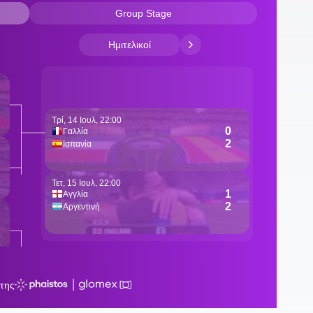
1
1
έ