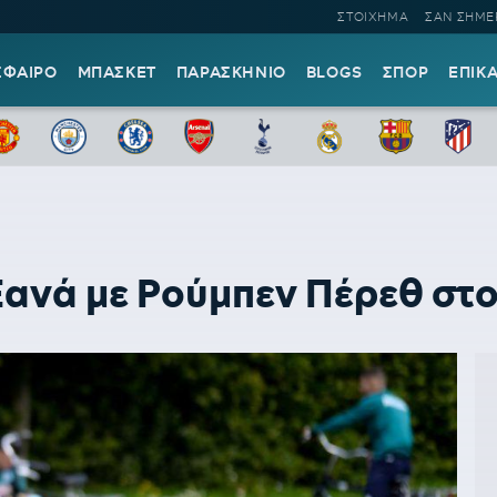
ΣΤΟΙΧΗΜΑ
ΣΑΝ ΣΗΜΕ
ΣΦΑΙΡΟ
ΜΠΑΣΚΕΤ
ΠΑΡΑΣΚΗΝΙΟ
BLOGS
ΣΠΟΡ
ΕΠΙΚ
νά με Ρούμπεν Πέρεθ στο