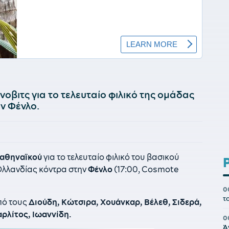
νοβιτς για το τελευταίο φιλικό της ομάδας
ν Φένλο.
αθηναϊκού
για το τελευταίο φιλικό του βασικού
Ολλανδίας κόντρα στην
Φένλο
(17:00, Cosmote
0
τ
πό τους
Διούδη, Κώτσιρα, Χουάνκαρ, Βέλεθ, Σιδερά,
ρλίτος, Ιωαννίδη.
0
Ά