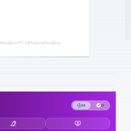
21
δ
2
2
thinaikos FC (@fcpanathinaikos)
τ
2
τ
2
Σ
2
«
2
Π
2
π