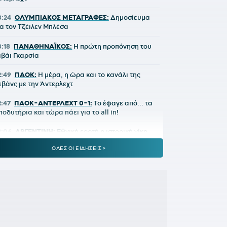
3:24
ΟΛΥΜΠΙΑΚΟΣ ΜΕΤΑΓΡΑΦΕΣ:
Δημοσίευμα
ια τον Τζέιλεν Μπλέσα
3:18
ΠΑΝΑΘΗΝΑΪΚΟΣ:
Η πρώτη προπόνηση του
ιβάι Γκαρσία
2:49
ΠΑΟΚ:
Η μέρα, η ώρα και το κανάλι της
εβάνς με την Άντερλεχτ
2:47
ΠΑΟΚ-ΑΝΤΕΡΛΕΧΤ 0-1:
Το έφαγε από... τα
ποδυτήρια και τώρα πάει για το all in!
2:06
ΑΡΓΕΝΤΙΝΗ:
Εθνική εορτή η ιστορική νίκη
πί της Αγγλίας στο Μουντιάλ 2026
ΟΛΕΣ ΟΙ ΕΙΔΗΣΕΙΣ >
2:04
ΜΠΑΡΤΣΕΛΟΝΑ:
Ο Ρόντρι είναι έτοιμος να
ντυθεί μπλαουγκράνα»
1:54
ΑΡΗΣ:
Οικονομική στήριξη της ΚΑΕ στους
ληγέντες από τις πυρκαγιές
1:46
ΟΡΙΣΤΙΚΗ ΣΥΜΦΩΝΙΑ:
Ο Βινίσιους μένει στη
εάλ Μαδρίτης έως το 2032