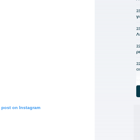
2
γ
2
Λ
2
ρ
2
α
2
ε
2
«
s post on Instagram
2
π
2
Ρ