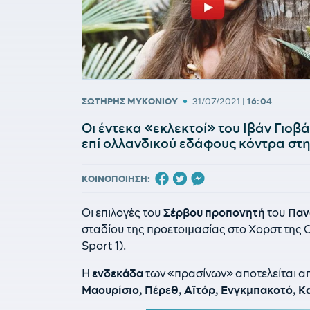
•
ΣΩΤΗΡΗΣ ΜΥΚΟΝΙΟΥ
31/07/2021
|
16:04
Οι έντεκα «εκλεκτοί» του Ιβάν Γιοβά
επί ολλανδικού εδάφους κόντρα στη
ΚΟΙΝΟΠΟΙΗΣΗ:
Οι επιλογές του
Σέρβου
προπονητή
του
Παν
σταδίου της προετοιμασίας στο Χορστ της 
Sport 1).
Η
ενδεκάδα
των «πρασίνων» αποτελείται α
Μαουρίσιο, Πέρεθ, Αϊτόρ, Ενγκμπακοτό, Κα