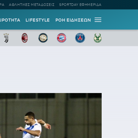
ΡΑ
ΑΘΛΗΤΙΚΕΣ ΜΕΤΑΔΟΣΕΙΣ
SPORTDAY ΕΦΗΜΕΡΙΔΑ
ΑΙΡΟΤΗΤΑ
LIFESTYLE
ΡΟΗ ΕΙΔΗΣΕΩΝ