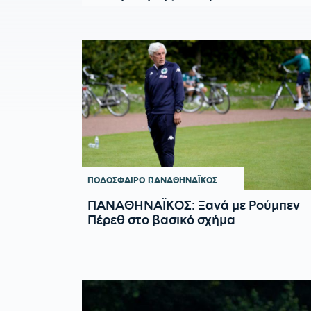
ΠΟΔΟΣΦΑΙΡΟ
ΠΑΝΑΘΗΝΑΪΚΟΣ
ΠΑΝΑΘΗΝΑΪΚΟΣ: Ξανά με Ρούμπεν
Πέρεθ στο βασικό σχήμα