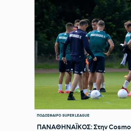
ΠΟΔΟΣΦΑΙΡΟ
SUPER LEAGUE
ΠΑΝΑΘΗΝΑΪΚΟΣ: Στην Cosmote 