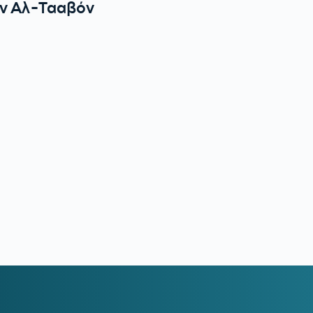
ην Αλ-Τααβόν