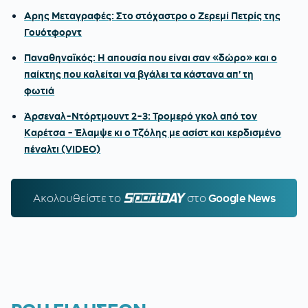
Αρης Μεταγραφές: Στο στόχαστρο ο Ζερεμί Πετρίς της
Γουότφορντ
Παναθηναϊκός: Η απουσία που είναι σαν «δώρο» και ο
παίκτης που καλείται να βγάλει τα κάστανα απ' τη
φωτιά
Άρσεναλ-Ντόρτμουντ 2-3: Τρομερό γκολ από τον
Καρέτσα - Έλαμψε κι ο Τζόλης με ασίστ και κερδισμένο
πέναλτι (VIDEO)
Ακολουθείστε τo
SPORTDAY.GR
στο
Google News