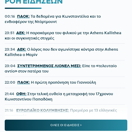
ΡΟΗ ΕΙΔΗΣΕΩΝ
00:16
ΠΑΟΚ:
Τα δεδομένα για Κωνσταντέλια και το
ενδιαφέρον της Ντόρτμουντ
23:51
ΑΕΚ:
Η παρακάμερα του φιλικού με την Athens Kallithea
και οι συγκινητικές στιγμές
23:34
ΑΕΚ:
Ο λόγος που δεν αγωνίστηκε κόντρα στην Athens
Kallithea ο Μαρίν
23:04
ΣΥΝΤΕΤΡΙΜΜΕΝΟΣ ΛΙΟΝΕΛ ΜΕΣΙ:
Είπε το «τελευταίο
αντίο» στον πατέρα του
22:00
ΠΑΟΚ:
Η πρώτη προπόνηση του Γιαννούλη
21:44
ΟΦΗ:
Στην τελική ευθεία η μεταγραφή του 17χρονου
Κωνσταντίνου Παπαδάκη
21:16
ΕΥΡΩΠΑΪΚΟ ΚΟΛΥΜΒΗΣΗΣ:
Πρεμιέρα με 13 ελληνικές
συμμετοχές
ΟΛΕΣ ΟΙ ΕΙΔΗΣΕΙΣ >
20:41
ΔΗΜΗΤΡΗΣ ΓΙΑΝΝΑΚΟΠΟΥΛΟΣ:
Πότε θα αποχωρήσει