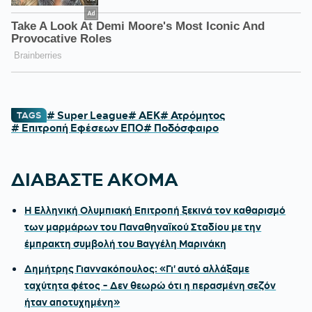
# Super League
# ΑΕΚ
# Ατρόμητος
TAGS
# Επιτροπή Εφέσεων ΕΠΟ
# Ποδόσφαιρο
ΔΙΑΒΑΣΤΕ ΑΚΟΜΑ
Η Ελληνική Ολυμπιακή Επιτροπή ξεκινά τον καθαρισμό
των μαρμάρων του Παναθηναϊκού Σταδίου με την
έμπρακτη συμβολή του Βαγγέλη Μαρινάκη
Δημήτρης Γιαννακόπουλος: «Γι' αυτό αλλάξαμε
ταχύτητα φέτος - Δεν θεωρώ ότι η περασμένη σεζόν
ήταν αποτυχημένη»