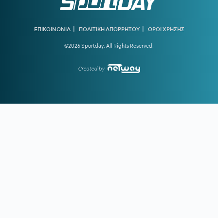
18:33
ΔΗΜΗΤΡΗΣ ΓΙΑΝΝΑΚΟΠΟΥΛΟΣ:
«Γι' αυτό αλλάξαμε
ταχύτητα φέτος - Δεν θεωρώ ότι η περασμένη σεζόν ήταν
αποτυχημένη»
|
|
ΕΠΙΚΟΙΝΩΝΙΑ
ΠΟΛΙΤΙΚΗ ΑΠΟΡΡΗΤΟΥ
ΟΡΟΙ ΧΡΗΣΗΣ
©2026 Sportday. All Rights Reserved.
18:31
ΠΑΝΑΘΗΝΑΪΚΟΣ:
Επέστρεψε στο Κορωπί ο Ανδρέας
Τετέι
Created by
18:26
ΠΗΛΙΟΣ:
«Εχω πολλά να δείξω, διότι με αμφισβήτησαν»
17:58
ΓΙΩΡΓΟΣ ΧΕΛΑΚΗΣ:
Μπορεί να έγινε λάθος ανάγνωση
του Καμαρά