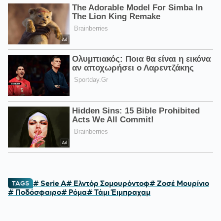
# Serie A
# Ελντόρ Σομουρόντοφ
# Ζοσέ Μουρίνιο
TAGS
# Ποδόσφαιρο
# Ρόμα
# Τάμι Έιμπραχαμ