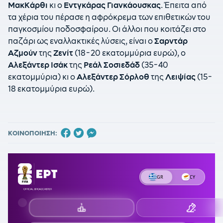
ΜακΚάρθι
κι ο
Εντγκάρας Γιανκάουσκας
. Έπειτα από
τα χέρια του πέρασε η αφρόκρεμα των επιθετικών του
παγκοσμίου ποδοσφαίρου. Οι άλλοι που κοιτάζει στο
παζάρι ως εναλλακτικές λύσεις, είναι ο
Σαρντάρ
Αζμούν
της
Ζενίτ
(18-20 εκατομμύρια ευρώ), ο
Αλεξάντερ Ισάκ
της
Ρεάλ Σοσιεδάδ
(35-40
εκατομμύρια) κι ο
Αλεξάντερ Σόρλοθ
της
Λειψίας
(15-
18 εκατομμύρια ευρώ).
ΚΟΙΝΟΠΟΙΗΣΗ: