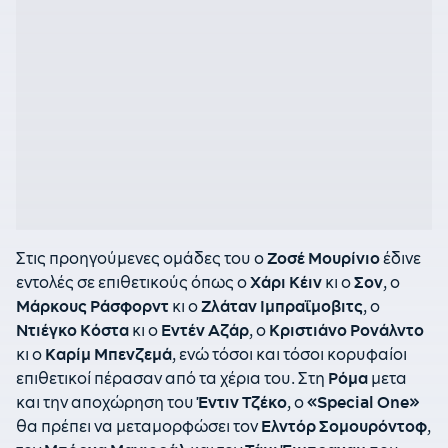
Στις προηγούμενες ομάδες του ο
Ζοσέ Μουρίνιο
έδινε
εντολές σε επιθετικούς όπως ο
Χάρι Κέιν
κι ο
Σον
, ο
Μάρκους Ράσφορντ
κι ο
Ζλάταν Ιμπραΐμοβιτς
, ο
Ντιέγκο Κόστα
κι ο
Εντέν Αζάρ
, ο
Κριστιάνο Ρονάλντο
κι ο
Καρίμ Μπενζεμά
, ενώ τόσοι και τόσοι κορυφαίοι
επιθετικοί πέρασαν από τα χέρια του. Στη
Ρόμα
μετα
και την αποχώρηση του
Έντιν Τζέκο
, ο
«
Special One
»
θα πρέπει να μεταμορφώσει τον
Ελντόρ Σομουρόντοφ
,