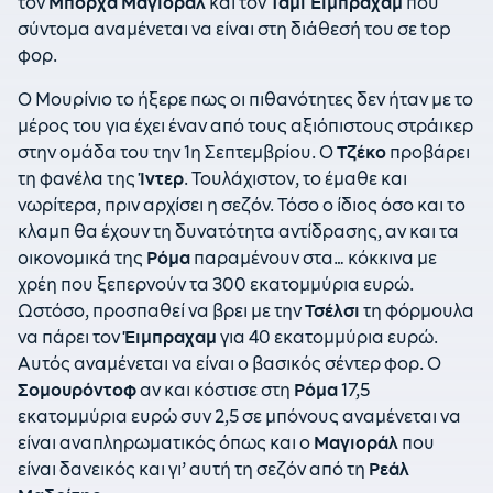
τον
Μπόρχα Μαγιοράλ
και τον
Τάμι Έιμπραχαμ
που
σύντομα αναμένεται να είναι στη διάθεσή του σε
top
φορ.
Ο Μουρίνιο το ήξερε πως οι πιθανότητες δεν ήταν με το
μέρος του για έχει έναν από τους αξιόπιστους στράικερ
στην ομάδα του την 1η Σεπτεμβρίου. Ο
Τζέκο
προβάρει
τη φανέλα της
Ίντερ
. Τουλάχιστον, το έμαθε και
νωρίτερα, πριν αρχίσει η σεζόν. Τόσο ο ίδιος όσο και το
κλαμπ θα έχουν τη δυνατότητα αντίδρασης, αν και τα
οικονομικά της
Ρόμα
παραμένουν στα… κόκκινα με
χρέη που ξεπερνούν τα 300 εκατομμύρια ευρώ.
Ωστόσο, προσπαθεί να βρει με την
Τσέλσι
τη φόρμουλα
να πάρει τον
Έιμπραχαμ
για 40 εκατομμύρια ευρώ.
Αυτός αναμένεται να είναι ο βασικός σέντερ φορ. Ο
Σομουρόντοφ
αν και κόστισε στη
Ρόμα
17,5
εκατομμύρια ευρώ συν 2,5 σε μπόνους αναμένεται να
είναι αναπληρωματικός όπως και ο
Μαγιοράλ
που
είναι δανεικός και γι’ αυτή τη σεζόν από τη
Ρεάλ