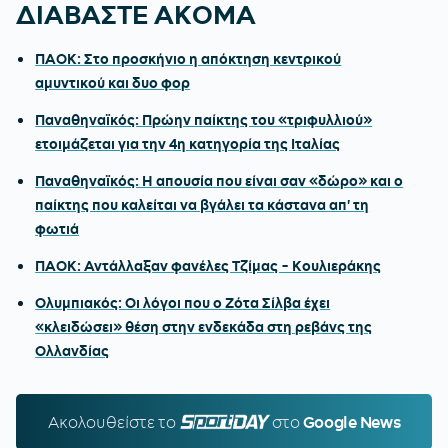
ΔΙΑΒΑΣΤΕ ΑΚΟΜΑ
ΠΑΟΚ: Στο προσκήνιο η απόκτηση κεντρικού
αμυντικού και δυο φορ
Παναθηναϊκός: Πρώην παίκτης του «τριφυλλιού»
ετοιμάζεται για την 4η κατηγορία της Ιταλίας
Παναθηναϊκός: Η απουσία που είναι σαν «δώρο» και ο
παίκτης που καλείται να βγάλει τα κάστανα απ' τη
φωτιά
ΠΑΟΚ: Αντάλλαξαν φανέλες Τζίμας - Κουλιεράκης
Ολυμπιακός: Οι λόγοι που ο Ζότα Σίλβα έχει
«κλειδώσει» θέση στην ενδεκάδα στη ρεβάνς της
Ολλανδίας
Ακολουθείστε τo
SPORTDAY.GR
στο
Google News