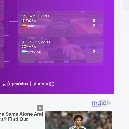
21
γ
τ
2
ά
2
Ζ
2
π
2
π
ε
υ
2
Ι
κ
1