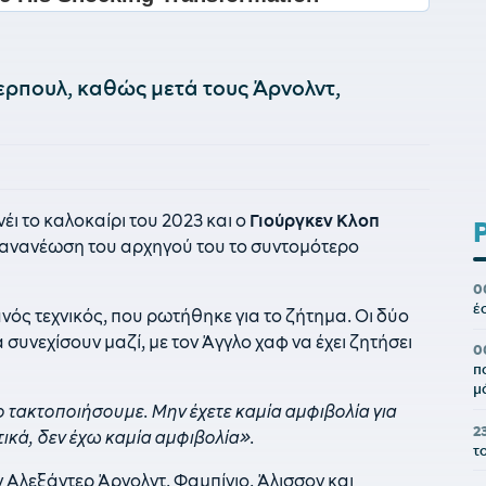
βερπουλ, καθώς μετά τους Άρνολντ,
έι το καλοκαίρι του 2023 και ο
Γιούργκεν Κλοπ
η ανανέωση του αρχηγού του το συντομότερο
0
έ
νός τεχνικός, που ρωτήθηκε για το ζήτημα. Οι δύο
συνεχίσουν μαζί, με τον Άγγλο χαφ να έχει ζητήσει
0
π
μ
ο τακτοποιήσουμε. Μην έχετε καμία αμφιβολία για
2
ικά, δεν έχω καμία αμφιβολία».
τ
 Αλεξάντερ Άρνολντ, Φαμπίνιο, Άλισσον και