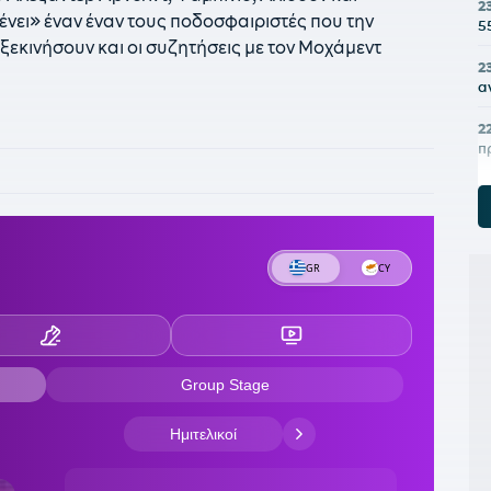
2
νει» έναν έναν τους ποδοσφαιριστές που την
5
ξεκινήσουν και οι συζητήσεις με τον Μοχάμεντ
2
α
2
π
2
Μ
2
ο
2
κ
2
κ
κ
21
π