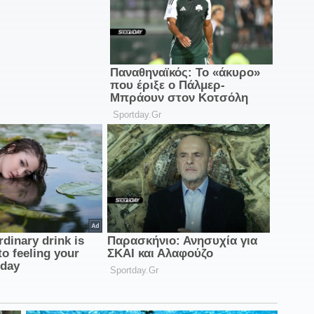
«
1
δ
1
σ
Π