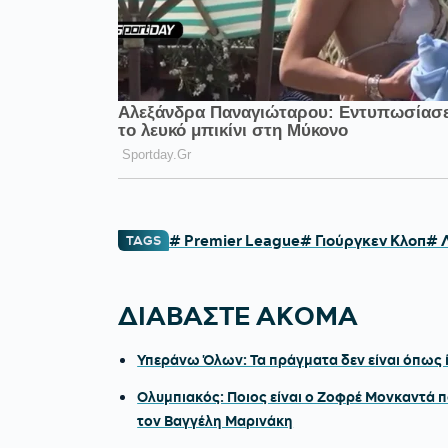
# Premier League
# Γιούργκεν Κλοπ
# 
TAGS
ΔΙΑΒΑΣΤΕ ΑΚΟΜΑ
Υπεράνω Όλων: Τα πράγματα δεν είναι όπως ί
Ολυμπιακός: Ποιος είναι ο Ζοφρέ Μονκαντά π
τον Βαγγέλη Μαρινάκη