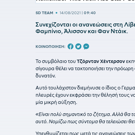
•
SD TEAM
14/08/2021
|
09:40
Συνεχίζονται οι ανανεώσεις στη Λί
Φαμπίνιο, Άλισσον και Φαν Ντάικ.
ΚΟΙΝΟΠΟΙΗΣΗ:
Το συμβόλαιο του
Τζόρνταν Χέντερσον
εκπν
σίγουρα θέλει να τακτοποιήσει την πρόωρ
δυνατόν.
Αυτό τουλάχιστον διεμήνυσε ο ίδιος ο Γερμα
πλευρές έχουν εκφράσει την θέλησή τους να 
μία μικρή αύξηση.
«Είναι πολύ σημαντικό το ζήτημα. Αλλά θα τ
αυτό. Νομίζω πως σύντομα θα τελειώσει θετ
Υπενθυμίζεται πως μετά τις ανανεώσεις των