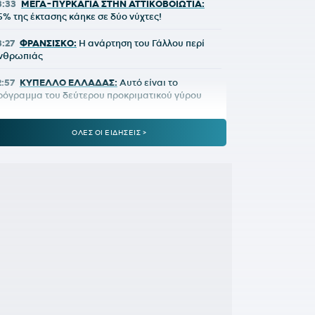
3:33
ΜΕΓΑ-ΠΥΡΚΑΓΙΑ ΣΤΗΝ ΑΤΤΙΚΟΒΟΙΩΤΙΑ:
5% της έκτασης κάηκε σε δύο νύχτες!
3:27
ΦΡΑΝΣΙΣΚΟ:
Η ανάρτηση του Γάλλου περί
νθρωπιάς
2:57
ΚΥΠΕΛΛΟ ΕΛΛΑΔΑΣ:
Αυτό είναι το
ρόγραμμα του δεύτερου προκριματικού γύρου
2:36
ΠΑΓΚΟΣΜΙΟ Κ20:
Πανελλήνιο ρεκόρ η
ΟΛΕΣ ΟΙ ΕΙΔΗΣΕΙΣ >
πακογιάννη
2:25
ΜΑΡΙΑ ΜΕΝΟΥΝΟΣ:
«Το έργο που έχει κάνει
 κ.Κούβελος είναι σπουδαίο»
1:50
ΜΕΪΤΕ:
Η φωτό από το χειρουργικό κρεβάτι
αι το μήνυμά του - Πόσο καιρό θα μείνει εκτός
1:42
ΦΥΣΙΚΟΘΕΡΑΠΕΥΤΗΣ ΜΑΡΑΝΤΟΝΑ:
«Η
ατάστασή του ήταν άθλια, δε σηκωνόταν από το
ρεβάτι»
:15
ΚΡΗΤΗ:
Τουρίστας ρωτούσε πόσο να
ληρώσει για να ασελγήσει σε 10χρονο κορίτσι!