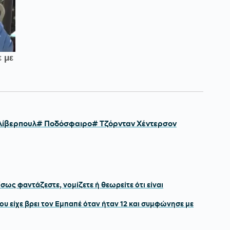
Λίβερπουλ
# Ποδόσφαιρο
# Τζόρνταν Χέντερσον
σως φαντάζεστε, νομίζετε ή θεωρείτε ότι είναι
ου είχε βρει τον Εμπαπέ όταν ήταν 12 και συμφώνησε με