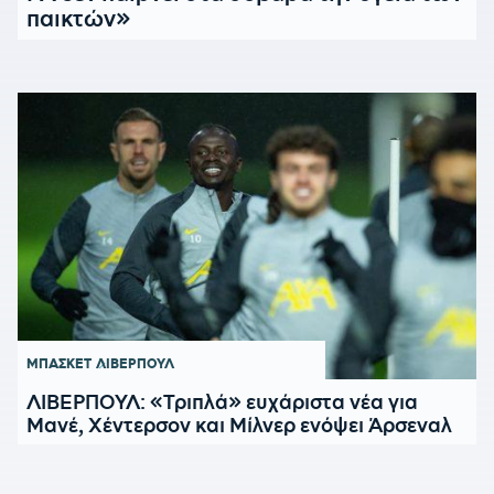
παικτών»
ΜΠΑΣΚΕΤ
ΛΙΒΕΡΠΟΥΛ
ΛΙΒΕΡΠΟΥΛ: «Τριπλά» ευχάριστα νέα για
Μανέ, Χέντερσον και Μίλνερ ενόψει Άρσεναλ