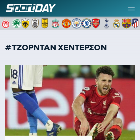
#ΤΖΟΡΝΤΑΝ ΧΕΝΤΕΡΣΟΝ