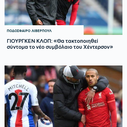
ΠΟΔΟΣΦΑΙΡΟ
ΛΙΒΕΡΠΟΥΛ
ΓΙΟΥΡΓΚΕΝ ΚΛΟΠ: «Θα τακτοποιηθεί
σύντομα το νέο συμβόλαιο του Χέντερσον»