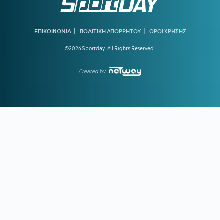
Μαρινάκη
13:45
ΑΕΚ:
Ο Ηλιόπουλος βλέπει στον Μάγερ... το βλέμμα της
τίγρης!
|
|
ΕΠΙΚΟΙΝΩΝΙΑ
ΠΟΛΙΤΙΚΗ ΑΠΟΡΡΗΤΟΥ
ΟΡΟΙ ΧΡΗΣΗΣ
©2026 Sportday. All Rights Reserved.
13:15
ΟΛΥΜΠΙΑΚΟΣ:
Οι ανταγωνιστές των «ερυθρόλευκων»
για τον Πουέρτα
Created by
12:51
ΝΟΤΙΑ ΚΟΡΕΑ:
Η Ομοσπονδία πρόσφερε σεξουαλικές
υπηρεσίες σε ξένους διαιτητές
12:25
ΑΕΚ:
Ο Πέρισιτς... έκλεψε τον Κόστιτς από την Ένωση