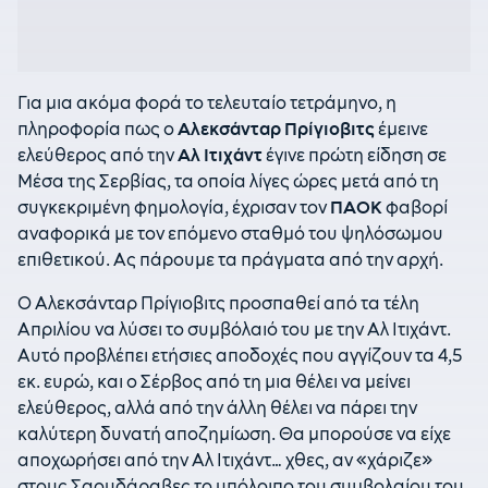
Για μια ακόμα φορά το τελευταίο τετράμηνο, η
πληροφορία πως ο
Αλεκσάνταρ Πρίγιοβιτς
έμεινε
ελεύθερος από την
Αλ Ιτιχάντ
έγινε πρώτη είδηση σε
Μέσα της Σερβίας, τα οποία λίγες ώρες μετά από τη
συγκεκριμένη φημολογία, έχρισαν τον
ΠΑΟΚ
φαβορί
αναφορικά με τον επόμενο σταθμό του ψηλόσωμου
επιθετικού. Ας πάρουμε τα πράγματα από την αρχή.
Ο Αλεκσάνταρ Πρίγιοβιτς προσπαθεί από τα τέλη
Απριλίου να λύσει το συμβόλαιό του με την Αλ Ιτιχάντ.
Αυτό προβλέπει ετήσιες αποδοχές που αγγίζουν τα 4,5
εκ. ευρώ, και ο Σέρβος από τη μια θέλει να μείνει
ελεύθερος, αλλά από την άλλη θέλει να πάρει την
καλύτερη δυνατή αποζημίωση. Θα μπορούσε να είχε
αποχωρήσει από την Αλ Ιτιχάντ… χθες, αν «χάριζε»
στους Σαουδάραβες το υπόλοιπο του συμβολαίου του,