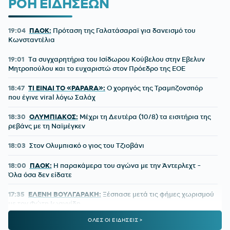
ΡΟΗ ΕΙΔΗΣΕΩΝ
19:04
ΠΑΟΚ:
Πρόταση της Γαλατάσαραϊ για δανεισμό του
Κωνσταντέλια
19:01
Tα συγχαρητήρια του Ισίδωρου Κούβελου στην Εβελυν
Μητροπούλου και το ευχαριστώ στον Πρόεδρο της ΕΟΕ
18:47
ΤΙ ΕΙΝΑΙ ΤΟ «PAPARA»:
Ο χορηγός της Τραμπζονσπόρ
που έγινε viral λόγω Σαλάχ
18:30
ΟΛΥΜΠΙΑΚΟΣ:
Μέχρι τη Δευτέρα (10/8) τα εισιτήρια της
ρεβάνς με τη Ναϊμέγκεν
18:03
Στον Ολυμπιακό ο γιος του Τζιοβάνι
18:00
ΠΑΟΚ:
Η παρακάμερα του αγώνα με την Άντερλεχτ -
Όλα όσα δεν είδατε
17:35
ΕΛΕΝΗ ΒΟΥΛΓΑΡΑΚΗ:
Ξέσπασε μετά τις φήμες χωρισμού
με τον Φώτη Ιωαννίδη
ΟΛΕΣ ΟΙ ΕΙΔΗΣΕΙΣ >
17:26
ΟΛΥΜΠΙΑΚΟΣ:
Επέστρεψε ο Δημήτρης Ρέτσος