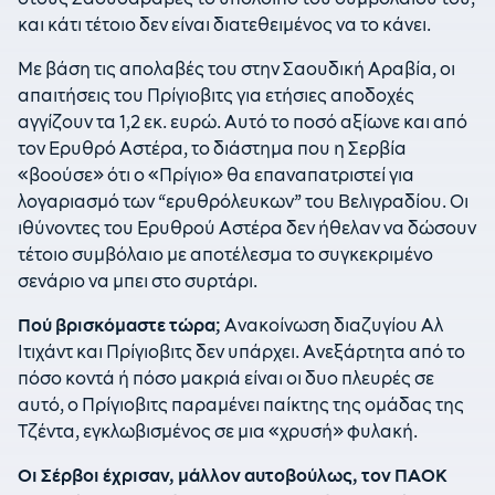
και κάτι τέτοιο δεν είναι διατεθειμένος να το κάνει.
Με βάση τις απολαβές του στην Σαουδική Αραβία, οι
απαιτήσεις του Πρίγιοβιτς για ετήσιες αποδοχές
αγγίζουν τα 1,2 εκ. ευρώ. Αυτό το ποσό αξίωνε και από
τον Ερυθρό Αστέρα, το διάστημα που η Σερβία
«βοούσε» ότι ο «Πρίγιο» θα επαναπατριστεί για
λογαριασμό των “ερυθρόλευκων” του Βελιγραδίου. Οι
ιθύνοντες του Ερυθρού Αστέρα δεν ήθελαν να δώσουν
τέτοιο συμβόλαιο με αποτέλεσμα το συγκεκριμένο
σενάριο να μπει στο συρτάρι.
Πού βρισκόμαστε τώρα;
Ανακοίνωση διαζυγίου Αλ
Ιτιχάντ και Πρίγιοβιτς δεν υπάρχει. Ανεξάρτητα από το
πόσο κοντά ή πόσο μακριά είναι οι δυο πλευρές σε
αυτό, ο Πρίγιοβιτς παραμένει παίκτης της ομάδας της
Τζέντα, εγκλωβισμένος σε μια «χρυσή» φυλακή.
Οι Σέρβοι έχρισαν, μάλλον αυτοβούλως, τον ΠΑΟΚ