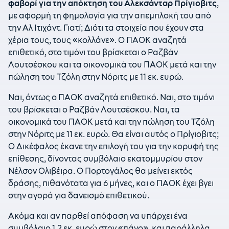
φαβορί για την απόκτηση του Αλεκσάνταρ Πρίγιοβιτς
,
με αφορμή τη φημολογία για την απεμπλοκή του από
την Αλ Ιτιχάντ. Γιατί; Διότι τα στοιχεία που έχουν στα
χέρια τους, τους «κολλάνε». Ο ΠΑΟΚ αναζητά
επιθετικό, στο τιμόνι του βρίσκεται ο Ραζβάν
Λουτσέσκου και τα οικονομικά του ΠΑΟΚ μετά και την
πώληση του Τζόλη στην Νόριτς με 11 εκ. ευρώ.
Ναι, όντως ο ΠΑΟΚ αναζητά επιθετικό. Ναι, στο τιμόνι
του βρίσκεται ο Ραζβάν Λουτσέσκου. Ναι, τα
οικονομικά του ΠΑΟΚ μετά και την πώληση του Τζόλη
στην Νόριτς με 11 εκ. ευρώ. Θα είναι αυτός ο Πρίγιοβιτς;
Ο Δικέφαλος έκανε την επιλογή του για την κορυφή της
επίθεσης, δίνοντας συμβόλαιο εκατομμυρίου στον
Νέλσον Ολιβέιρα. Ο Πορτογάλος θα μείνει εκτός
δράσης, πιθανότατα για 6 μήνες, και ο ΠΑΟΚ έχει βγει
στην αγορά για δανεισμό επιθετικού.
Ακόμα και αν παρθεί απόφαση να υπάρχει ένα
συμβόλαιο 1,2 εκ. ευρώ στον «πάγο», και παράλληλα