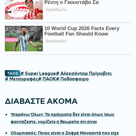
# Super League
# Αλεκσάνταρ Πρίγιοβιτς
TAGS
# Μεταγραφές
# ΠΑΟΚ
# Ποδόσφαιρο
ΔΙΑΒΑΣΤΕ ΑΚΟΜΑ
Υπεράνω Όλων: Τα πράγματα δεν είναι όπως ίσως
φαντάζεστε, νομίζετε ή θεωρείτε ότι είναι
Ολυμπιακός: Ποιος είναι ο Ζοφρέ Μονκαντά που είχε