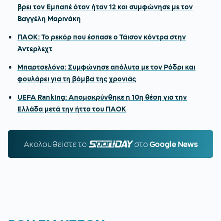
βρει τον Εμπαπέ όταν ήταν 12 και συμφώνησε με τον
Βαγγέλη Μαρινάκη
ΠΑΟΚ: Το ρεκόρ που έσπασε ο Τάισον κόντρα στην
Άντερλεχτ
Μπαρτσελόνα: Συμφώνησε απόλυτα με τον Ρόδρι και
φουλάρει για τη βόμβα της χρονιάς
UEFA Ranking: Απομακρύνθηκε η 10η θέση για την
Ελλάδα μετά την ήττα του ΠΑΟΚ
Ακολουθείστε τo
SPORTDAY.GR
στο
Google News