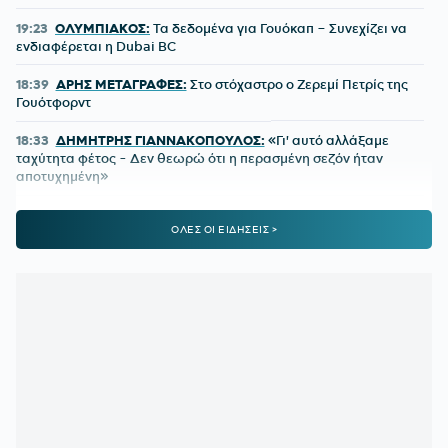
19:23
ΟΛΥΜΠΙΑΚΟΣ:
Τα δεδομένα για Γουόκαπ – Συνεχίζει να
ενδιαφέρεται η Dubai BC
18:39
ΑΡΗΣ ΜΕΤΑΓΡΑΦΕΣ:
Στο στόχαστρο ο Ζερεμί Πετρίς της
Γουότφορντ
18:33
ΔΗΜΗΤΡΗΣ ΓΙΑΝΝΑΚΟΠΟΥΛΟΣ:
«Γι' αυτό αλλάξαμε
ταχύτητα φέτος - Δεν θεωρώ ότι η περασμένη σεζόν ήταν
αποτυχημένη»
18:31
ΠΑΝΑΘΗΝΑΪΚΟΣ:
Επέστρεψε στο Κορωπί ο Ανδρέας
ΟΛΕΣ ΟΙ ΕΙΔΗΣΕΙΣ >
Τετέι
18:26
ΠΗΛΙΟΣ:
«Εχω πολλά να δείξω, διότι με αμφισβήτησαν»
17:58
ΓΙΩΡΓΟΣ ΧΕΛΑΚΗΣ:
Μπορεί να έγινε λάθος ανάγνωση
του Καμαρά
17:53
ΑΡΣΕΝΑΛ-ΝΤΟΡΤΜΟΥΝΤ 2-3:
Τρομερό γκολ από τον
Καρέτσα - Έλαμψε κι ο Τζόλης με ασίστ και κερδισμένο πέναλτι
(VIDEO)
17:31
Η Ελληνική Ολυμπιακή Επιτροπή ξεκινά τον καθαρισμό