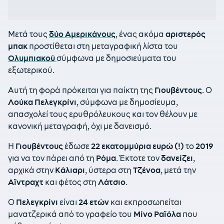
Μετά τους
δύο Αμερικάνους
, ένας ακόμα
αριστερός
μπακ
προστίθεται στη μεταγραφική λίστα του
Ολυμπιακού
σύμφωνα με δημοσιεύματα του
εξωτερικού.
Αυτή τη φορά πρόκειται για παίκτη της
Γιουβέντους
. Ο
Λούκα Πελεγκρίνι
, σύμφωνα με δημοσίευμα,
απασχολεί τους ερυθρόλευκους και τον θέλουν με
κανονική μεταγραφή, όχι με δανεισμό.
Η
Γιουβέντους
έδωσε
22 εκατομμύρια ευρώ (!)
το
2019
για να τον πάρει από τη
Ρόμα
. Έκτοτε τον
δανείζει
,
αρχικά στην
Κάλιαρι
, ύστερα στη
Τζένοα
, μετά την
Αϊντραχτ
και φέτος στη
Λάτσιο
.
Ο
Πελεγκρίνι
είναι
24 ετών
και εκπροσωπείται
μανατζερικά από το γραφείο του
Μίνο Ραϊόλα
που