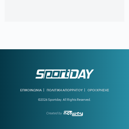
των μαρμάρων του Παναθηναϊκού Σταδίου με την έμπρακτη
συμβολή του Βαγγέλη Μαρινάκη
17:02
ΟΛΥΜΠΙΑΚΟΣ:
Τέλος ο Γιώργος Μασούρας - Το αντίο το
«ερυθρολεύκων»
16:49
ΣΑΝ ΣΗΜΕΡΑ - ΝΤΕΙΒΙΝΤ ΡΟΥΝΤΙΣΑ:
Χρυσό ολυμπιακό
μετάλλιο με παγκόσμιο ρεκόρ στην πιο... τρελή κούρσα των 800
μ.
16:31
ΑΡΗΣ:
Αυτά είναι τα φιλικά προετοιμασίας
16:16
ΑΡΗΣ:
Ατυχία με Νινγκ
16:00
ΟΛΥΜΠΙΑΚΟΣ:
Ποια θα είναι η εικόνα αν αποχωρήσει ο
Λαρεντζάκης
|
|
ΕΠΙΚΟΙΝΩΝΙΑ
ΠΟΛΙΤΙΚΗ ΑΠΟΡΡΗΤΟΥ
ΟΡΟΙ ΧΡΗΣΗΣ
15:15
ΠΑΟΚ:
Ξεκίνησε αποκατάσταση ο Μεϊτέ - Τα νεότερα για
Ντεσπόντοφ και Τάχα Άλι
©2026 Sportday. All Rights Reserved.
15:00
Οι πληρωμές από e-ΕΦΚΑ και ΔΥΠΑ έως τις 14
Created by
Αυγούστου
14:50
ΗΛΙΟΠΟΥΛΟΣ ΣΕ ΠΗΛΙΟ:
«Κάποιοι σε αμφισβήτησαν -