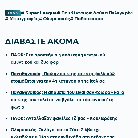
# Super League
# Γιουβέντους
# Λούκα Πελεγκρίνι
TAGS
# Μεταγραφές
# Ολυμπιακός
# Ποδόσφαιρο
ΔΙΑΒΑΣΤΕ ΑΚΟΜΑ
ΠΑΟΚ: Στο προσκήνιο η απόκτηση κεντρικού
αμυντικού και δυο φορ
Παναθηναϊκός: Πρώην παίκτης του «τριφυλλιού»
ετοιμάζεται για την 4η κατηγορία της Ιταλίας
Παναθηναϊκός: Η απουσία που είναι σαν «δώρο» και ο
παίκτης που καλείται να βγάλει τα κάστανα απ' τη
φωτιά
ΠΑΟΚ: Αντάλλαξαν φανέλες Τζίμας - Κουλιεράκης
Ολυμπιακός: Οι λόγοι που ο Ζότα Σίλβα έχει
«κλειδώσει» θέση στην ενδεκάδα στη ρεβάνς της