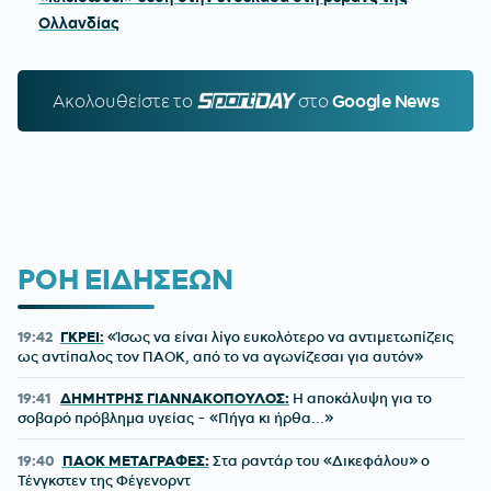
Ολλανδίας
Ακολουθείστε τo
SPORTDAY.GR
στο
Google News
ΡΟΗ ΕΙΔΗΣΕΩΝ
19:42
ΓΚΡΕΙ:
«Ίσως να είναι λίγο ευκολότερο να αντιμετωπίζεις
ως αντίπαλος τον ΠΑΟΚ, από το να αγωνίζεσαι για αυτόν»
19:41
ΔΗΜΗΤΡΗΣ ΓΙΑΝΝΑΚΟΠΟΥΛΟΣ:
Η αποκάλυψη για το
σοβαρό πρόβλημα υγείας - «Πήγα κι ήρθα...»
19:40
ΠΑΟΚ ΜΕΤΑΓΡΑΦΕΣ:
Στα ραντάρ του «Δικεφάλου» ο
Τένγκστεν της Φέγενορντ