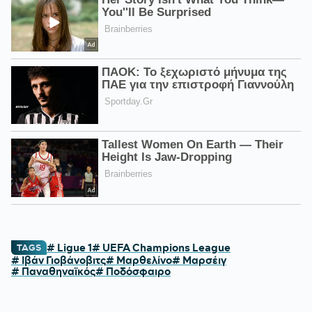
# Ligue 1
# UEFA Champions League
TAGS
# Ιβάν Γιοβάνοβιτς
# Μαρθελίνο
# Μαρσέιγ
# Παναθηναϊκός
# Ποδόσφαιρο