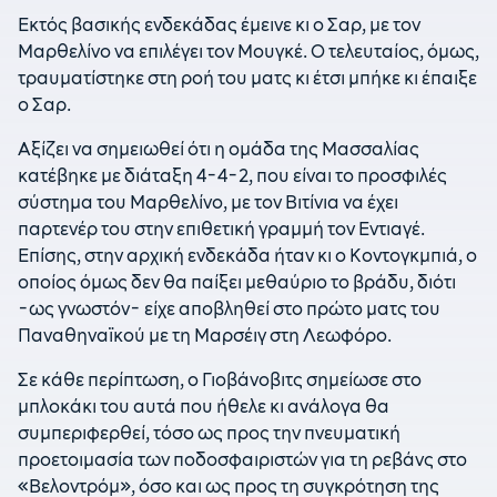
Εκτός βασικής ενδεκάδας έμεινε κι ο Σαρ, με τον
Μαρθελίνο να επιλέγει τον Μουγκέ. Ο τελευταίος, όμως,
τραυματίστηκε στη ροή του ματς κι έτσι μπήκε κι έπαιξε
ο Σαρ.
Αξίζει να σημειωθεί ότι η ομάδα της Μασσαλίας
κατέβηκε με διάταξη 4-4-2, που είναι το προσφιλές
σύστημα του Μαρθελίνο, με τον Βιτίνια να έχει
παρτενέρ του στην επιθετική γραμμή τον Εντιαγέ.
Επίσης, στην αρχική ενδεκάδα ήταν κι ο Κοντογκμπιά, ο
οποίος όμως δεν θα παίξει μεθαύριο το βράδυ, διότι
-ως γνωστόν- είχε αποβληθεί στο πρώτο ματς του
Παναθηναϊκού με τη Μαρσέιγ στη Λεωφόρο.
Σε κάθε περίπτωση, ο Γιοβάνοβιτς σημείωσε στο
μπλοκάκι του αυτά που ήθελε κι ανάλογα θα
συμπεριφερθεί, τόσο ως προς την πνευματική
προετοιμασία των ποδοσφαιριστών για τη ρεβάνς στο
«Βελοντρόμ», όσο και ως προς τη συγκρότηση της