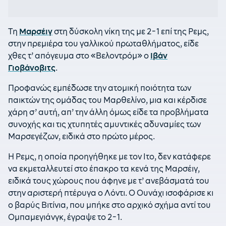
Τη
Μαρσέιγ
στη δύσκολη νίκη της με 2-1 επί της Ρεμς,
στην πρεμιέρα του γαλλικού πρωταθλήματος, είδε
χθες τ’ απόγευμα στο «Βελοντρόμ» ο
Ιβάν
Γιοβάνοβιτς
.
Προφανώς εμπέδωσε την ατομική ποιότητα των
παικτών της ομάδας του Μαρθελίνο, μια και κέρδισε
χάρη σ’ αυτή, απ’ την άλλη όμως είδε τα προβλήματα
συνοχής και τις χτυπητές αμυντικές αδυναμίες των
Μαρσεγέζων, ειδικά στο πρώτο μέρος.
Η Ρεμς, η οποία προηγήθηκε με τον Ιτο, δεν κατάφερε
να εκμεταλλευτεί στο έπακρο τα κενά της Μαρσέιγ,
ειδικά τους χώρους που άφηνε με τ’ ανεβάσματά του
στην αριστερή πτέρυγα ο Λόντι. Ο Ουνάχι ισοφάρισε κι
ο βαρύς Βιτίνια, που μπήκε στο αρχικό σχήμα αντί του
Ομπαμεγιάνγκ, έγραψε το 2-1.