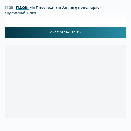
11:23
ΠΑΟΚ:
Με Γιαννούλη και Λουσέ η ανανεωμένη
ευρωπαϊκή λίστα
10:47
FIFA:
«Έγιναν λάθη» – Η δημόσια συγγνώμη του
Ινφαντίνο
ΟΛΕΣ ΟΙ ΕΙΔΗΣΕΙΣ >
10:12
ΕΠΙΣΤΡΟΦΗ ΣΤΟ NBA ΓΙΑ ΤΟΝ ΛΟΝΙ ΓΟΥΟΚΕΡ:
Υπέγραψε στους Ντένβερ Νάγκετς
09:38
ΠΑΟΚ:
Δημοσίευμα για ενδιαφέρον του Δικεφάλου για
τον Ρόμπι Γιουρ
09:02
EUROLEAGUE:
«Ο Ολυμπιακός κοιτάζει τον Μποθ Γκαχ»
08:30
ΠΑΝΑΘΗΝΑΪΚΟΣ:
Όλοι δίκιο έχουν, αλλά πού θα το
βρουν;
08:02
ΑΘΛΗΤΙΚΕΣ ΜΕΤΑΔΟΣΕΙΣ:
Πού θα δείτε το ΠΑΟΚ -
Άντερλεχτ
00:25
ΠΑΝΑΘΗΝΑΪΚΟΣ:
Δείξε μου τα χαφ σου, να σου πω τι
ομάδα έχεις