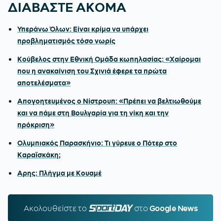
ΔΙΑΒΑΣΤΕ ΑΚΟΜΑ
Υπεράνω Όλων: Είναι κρίμα να υπάρχει
προβληματισμός τόσο νωρίς
Κούβελος στην Εθνική Ομάδα κωπηλασίας: «Χαίρομαι
που η ανακαίνιση του Σχινιά έφερε τα πρώτα
αποτελέσματα»
Απογοητευμένος ο Νίστρουπ: «Πρέπει να βελτιωθούμε
και να πάμε στη Βουλγαρία για τη νίκη και την
πρόκριση»
Ολυμπιακός Παρασκήνιο: Τι γύρευε ο Πότερ στο
Καραϊσκάκη;
Αρης: Πλήγμα με Κουαμέ
Ακολουθείστε τo
SPORTDAY.GR
στο
Google News