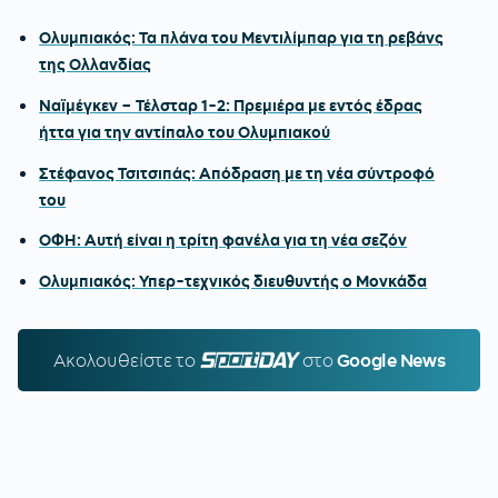
Ολυμπιακός: Τα πλάνα του Μεντιλίμπαρ για τη ρεβάνς
της Ολλανδίας
Ναϊμέγκεν – Τέλσταρ 1-2: Πρεμιέρα με εντός έδρας
ήττα για την αντίπαλο του Ολυμπιακού
Στέφανος Τσιτσιπάς: Απόδραση με τη νέα σύντροφό
του
ΟΦΗ: Αυτή είναι η τρίτη φανέλα για τη νέα σεζόν
Ολυμπιακός: Υπερ-τεχνικός διευθυντής ο Μονκάδα
Ακολουθείστε τo
SPORTDAY.GR
στο
Google News