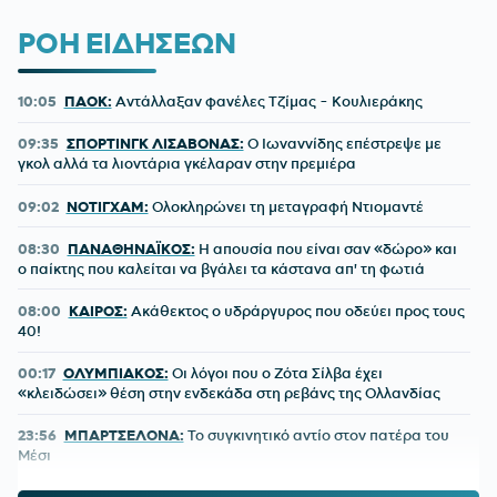
ΡΟΗ ΕΙΔΗΣΕΩΝ
10:05
ΠΑΟΚ:
Αντάλλαξαν φανέλες Τζίμας - Κουλιεράκης
09:35
ΣΠΟΡΤΙΝΓΚ ΛΙΣΑΒΟΝΑΣ:
Ο Ιωναννίδης επέστρεψε με
γκολ αλλά τα λιοντάρια γκέλαραν στην πρεμιέρα
09:02
ΝΟΤΙΓΧΑΜ:
Ολοκληρώνει τη μεταγραφή Ντιομαντέ
08:30
ΠΑΝΑΘΗΝΑΪΚΟΣ:
Η απουσία που είναι σαν «δώρο» και
ο παίκτης που καλείται να βγάλει τα κάστανα απ' τη φωτιά
08:00
ΚΑΙΡΟΣ:
Ακάθεκτος ο υδράργυρος που οδεύει προς τους
40!
00:17
ΟΛΥΜΠΙΑΚΟΣ:
Οι λόγοι που ο Ζότα Σίλβα έχει
«κλειδώσει» θέση στην ενδεκάδα στη ρεβάνς της Ολλανδίας
23:56
ΜΠΑΡΤΣΕΛΟΝΑ:
Το συγκινητικό αντίο στον πατέρα του
Μέσι