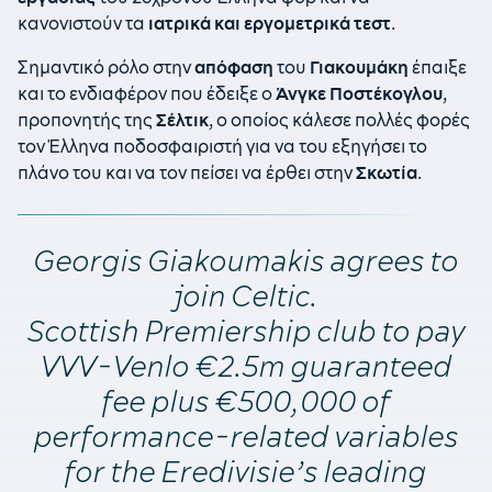
κανονιστούν τα
ιατρικά και εργομετρικά τεστ
.
Σημαντικό ρόλο στην
απόφαση
του
Γιακουμάκη
έπαιξε
και το ενδιαφέρον που έδειξε ο
Άνγκε Ποστέκογλου
,
προπονητής της
Σέλτικ
, ο οποίος κάλεσε πολλές φορές
τον Έλληνα ποδοσφαιριστή για να του εξηγήσει το
πλάνο του και να τον πείσει να έρθει στην
Σκωτία
.
Georgis Giakoumakis agrees to
join Celtic.
Scottish Premiership club to pay
VVV-Venlo €2.5m guaranteed
fee plus €500,000 of
performance-related variables
for the Eredivisie’s leading