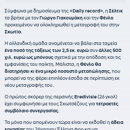
Σύμφωνα με δημοσίευμα της «
Daily
record
», η
Σέλτικ
τα βρήκε με τον
Γιώργο
Γιακουμάκη
και την
Φένλο
προκειμένου να ολοκληρωθεί η μεταγραφή του στην
Σκωτία
.
Η ολλανδική ομάδα αναμένεται να βάλει στα ταμεία
ένα ποσό της τάξεως των 2,5 εκ. ευρώ
συν
άλλες 500
χιλ. ευρώ ως μπόνους
σχετικά με την απόδοση και τις
εμφανίσεις του παίκτη. Μάλιστα, η
Φένλο
θα
διατηρήσει κι ένα μικρό ποσοστό μεταπώλησης
, που
μπορεί να της φέρει επιπλέον έσοδα σε περίπτωση εκ
νέου μεταγραφής του.
Ο πρώτος σκόρερ της περσινής
Eredivisie
(26 γκολ)
έχει συμφωνήσει με τους Σκωτσέζους για
τετραετές
συμβόλαιο συνεργασίας
.
Τα μόνα που απομένουν τώρα είναι να εκδοθεί η
άδεια
εργασίας
του 26χρονου Έλληνα φορ και να