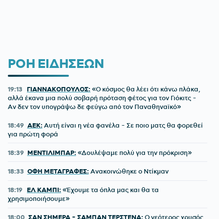
ΡΟΗ ΕΙΔΗΣΕΩΝ
19:13
ΓΙΑΝΝΑΚΟΠΟΥΛΟΣ:
«Ο κόσμος θα λέει ότι κάνω πλάκα,
αλλά έκανα μια πολύ σοβαρή πρόταση φέτος για τον Γιόκιτς -
Αν δεν τον υπογράψω δε φεύγω από τον Παναθηναϊκό»
18:49
ΑΕΚ:
Αυτή είναι η νέα φανέλα - Σε ποιο ματς θα φορεθεί
για πρώτη φορά
18:39
ΜΕΝΤΙΛΙΜΠΑΡ:
«Δουλέψαμε πολύ για την πρόκριση»
18:33
ΟΦΗ ΜΕΤΑΓΡΑΦΕΣ:
Ανακοινώθηκε ο Ντίκμαν
18:19
ΕΛ ΚΑΜΠΙ:
«Έχουμε τα όπλα μας και θα τα
χρησιμοποιήσουμε»
18:00
ΣΑΝ ΣΗΜΕΡΑ - ΣΑΜΠΑΝ ΤΕΡΣΤΕΝΑ:
Ο νεότερος χρυσός