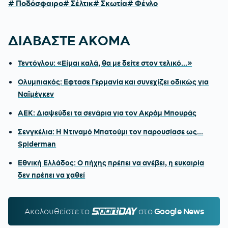
# Ποδόσφαιρο
# Σέλτικ
# Σκωτία
# Φένλο
ΔΙΑΒΑΣΤΕ ΑΚΟΜΑ
Τεντόγλου: «Είμαι καλά, θα με δείτε στον τελικό...»
Ολυμπιακός: Εφτασε Γερμανία και συνεχίζει οδικώς για
Ναϊμέγκεν
ΑΕΚ: Διαψεύδει τα σενάρια για τον Ακράμ Μπουράς
Σενγκέλια: Η Ντιναμό Μπατούμι τον παρουσίασε ως...
Spiderman
Εθνική Ελλάδος: Ο πήχης πρέπει να ανέβει, η ευκαιρία
δεν πρέπει να χαθεί
Ακολουθείστε τo
SPORTDAY.GR
στο
Google News