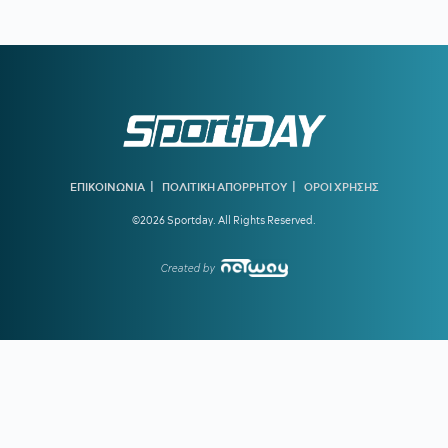
16:04
Ποσό 1,7 εκατ. ευρώ στους Δήμους Κοζάνης και
Εορδαίας για πυροπροστασία σε βρεφονηπιακούς σταθμούς
και σχολικές μονάδες
16:00
Εξήντα παραβάσεις διαπιστώθηκαν στο πλαίσιο ελέγχων
για τη χρήση προστατευτικού κράνους
15:55
ΤΕΝΤΟΓΛΟΥ:
«Είμαι καλά, θα με δείτε στον τελικό...»
|
|
ΕΠΙΚΟΙΝΩΝΙΑ
ΠΟΛΙΤΙΚΗ ΑΠΟΡΡΗΤΟΥ
ΟΡΟΙ ΧΡΗΣΗΣ
15:48
ΑΝΑΣΦΑΛΙΣΤΑ ΙΧ:
Από «κόσκινο» με AI θα περάσουν οι
ενστάσεις
©2026 Sportday. All Rights Reserved.
15:45
Πέθανε ο γνωστός συγγραφέας και φιλόσοφος Στέλιος
Created by
Ράμφος
15:02
ΦΟΣΤΕΡ:
«EuroCup και πρωτάθλημα με τον ΠΑΟΚ; Με
αυτό το ρόστερ τα πάντα είναι πιθανά»
14:31
ΟΛΥΜΠΙΑΚΟΣ:
Εφτασε Γερμανία και συνεχίζει οδικώς
για Ναϊμέγκεν