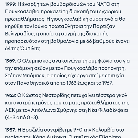
1999:
Η έναρξη των βομβαρδισμών του ΝΑΤΟ στη
Γιουγκοσλαβία προκαλεί τη διακοπή του εγχώριου
πρωταθλήματος. Η γιουγκοσλαβική ομοσπονδία θα
κηρύξει τον Ιούνιο πρωταθλήτρια την Παρτίζαν
Βελιγραδίου, η οποία τη στιγμή της διακοπής
προπορευόταν στη βαθμολογία με 66 βαθμούς έναντι
64 της Όμπιλιτς.
1969:
Ο Ολυμπιακός ανακοινώνει τη συμφωνία του για
την επόμενη σεζόν με τον Γιουγκοσλάβο προπονητή,
Στέπαν Μπόμπεκ, ο οποίος είχε εργαστεί με επιτυχία
στον Παναθηναϊκό από το 1963 έως και το 1967.
1963:
Ο Κώστας Νεστορίδης πετυχαίνει τέσσερα γκολ
και ανατρέπει μόνος του το ματς πρωταθλήματος της
ΑΕΚ με τον Απόλλωνα Σμύρνης στη Νέα Φιλαδέλφεια
(4-3 από 0-3).
1957:
Η Βραζιλία συντρίβει με 9-0 την Κολομβία στο
πλαίσιο του Κόπα Αμέρικα. Ο επιθετικός Εβαρίστο