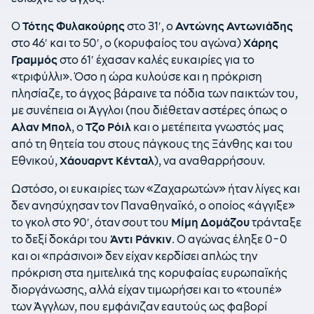
Ο
Τότης Φυλακούρης
στο 31′, ο
Αντώνης Αντωνιάδης
στο 46′ και το 50′, ο (κορυφαίος του αγώνα)
Χάρης
Γραμμός
στο 61′ έχασαν καλές ευκαιρίες για το
«τριφύλλι». Όσο η ώρα κυλούσε και η πρόκριση
πλησίαζε, το άγχος βάραινε τα πόδια των παικτών του,
με συνέπεια οι Άγγλοι (που διέθεταν αστέρες όπως ο
Αλαν Μπολ
, ο
Τζο Ρόιλ
και ο μετέπειτα γνωστός μας
από τη θητεία του στους πάγκους της Ξάνθης και του
Εθνικού,
Χάουαρντ Κένταλ
), να αναθαρρήσουν.
Ωστόσο, οι ευκαιρίες των «Ζαχαρωτών» ήταν λίγες και
δεν ανησύχησαν τον Παναθηναϊκό, ο οποίος «άγγιξε»
το γκολ στο 90′, όταν σουτ του
Μίμη Δομάζου
τράνταξε
το δεξί δοκάρι του
Άντι Ράνκιν
. Ο αγώνας έληξε 0-0
και οι «πράσινοι» δεν είχαν κερδίσει απλώς την
πρόκριση στα ημιτελικά της κορυφαίας ευρωπαϊκής
διοργάνωσης, αλλά είχαν τιμωρήσει και το «τουπέ»
των Άγγλων, που εμφάνιζαν εαυτούς ως φαβορί