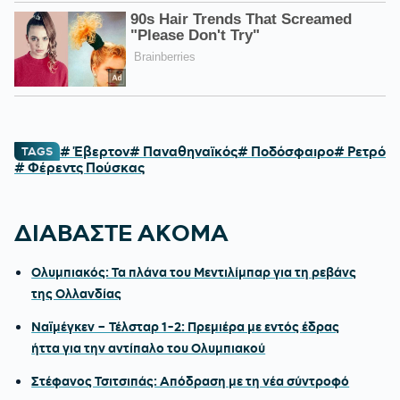
# Έβερτον
# Παναθηναϊκός
# Ποδόσφαιρο
# Ρετρό
TAGS
# Φέρεντς Πούσκας
ΔΙΑΒΑΣΤΕ ΑΚΟΜΑ
Ολυμπιακός: Τα πλάνα του Μεντιλίμπαρ για τη ρεβάνς
της Ολλανδίας
Ναϊμέγκεν – Τέλσταρ 1-2: Πρεμιέρα με εντός έδρας
ήττα για την αντίπαλο του Ολυμπιακού
Στέφανος Τσιτσιπάς: Απόδραση με τη νέα σύντροφό