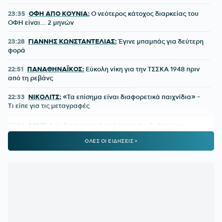
23:35
ΟΦΗ ΑΠΟ ΚΟΥΝΙΑ:
Ο νεότερος κάτοχος διαρκείας του
ΟΦΗ είναι... 2 μηνών
23:28
ΓΙΑΝΝΗΣ ΚΩΝΣΤΑΝΤΕΛΙΑΣ:
Έγινε μπαμπάς για δεύτερη
φορά
22:51
ΠΑΝΑΘΗΝΑΪΚΟΣ:
Εύκολη νίκη για την ΤΣΣΚΑ 1948 πριν
από τη ρεβάνς
22:33
ΝΙΚΟΛΙΤΣ:
«Τα επίσημα είναι διαφορετικά παιχνίδια» -
Τι είπε για τις μεταγραφές
22:24
ΑΡΗΣ:
Δύο διαφορετικά πρόσωπα στο 2-2 με τον
Πανσερραϊκό
ΟΛΕΣ ΟΙ ΕΙΔΗΣΕΙΣ >
22:01
ΑΕΚ-ATHENS KALLITHEA 4-0:
Ο Βιτάλις σκόραρε στο
ντεμπούτο του και ο Γκατσίνοβιτς... έπαθε Γιόβιτς
21:21
ΑΕΚ:
Αποδοκιμάστηκε ο Αγγελόπουλος στην «Allwyn
Arena»
21:11
ΟΦΗ:
Τρέλα του κόσμου για το Σούπερ Καπ