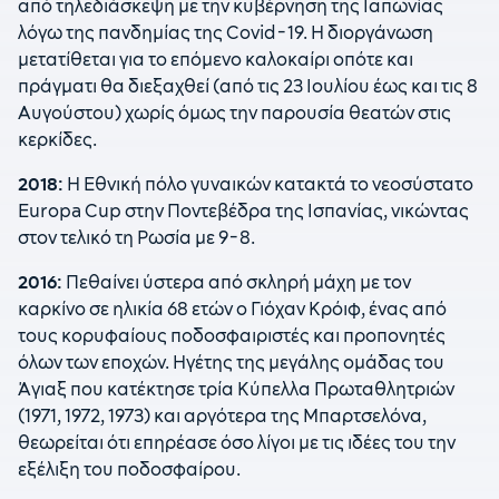
από τηλεδιάσκεψη με την κυβέρνηση της Ιαπωνίας
λόγω της πανδημίας της Covid-19. Η διοργάνωση
μετατίθεται για το επόμενο καλοκαίρι οπότε και
πράγματι θα διεξαχθεί (από τις 23 Ιουλίου έως και τις 8
Αυγούστου) χωρίς όμως την παρουσία θεατών στις
κερκίδες.
2018:
Η Εθνική πόλο γυναικών κατακτά το νεοσύστατο
Europa Cup στην Ποντεβέδρα της Ισπανίας, νικώντας
στον τελικό τη Ρωσία με 9-8.
2016:
Πεθαίνει ύστερα από σκληρή μάχη με τον
καρκίνο σε ηλικία 68 ετών ο Γιόχαν Κρόιφ, ένας από
τους κορυφαίους ποδοσφαιριστές και προπονητές
όλων των εποχών. Ηγέτης της μεγάλης ομάδας του
Άγιαξ που κατέκτησε τρία Κύπελλα Πρωταθλητριών
(1971, 1972, 1973) και αργότερα της Μπαρτσελόνα,
θεωρείται ότι επηρέασε όσο λίγοι με τις ιδέες του την
εξέλιξη του ποδοσφαίρου.