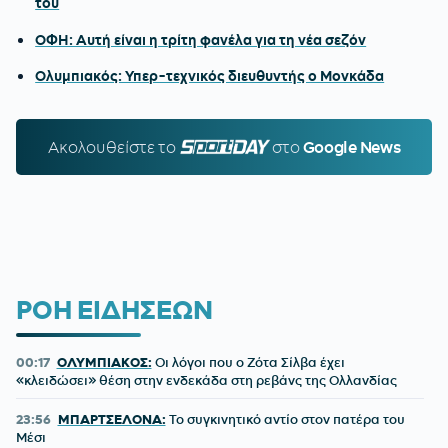
του
ΟΦΗ: Αυτή είναι η τρίτη φανέλα για τη νέα σεζόν
Ολυμπιακός: Υπερ-τεχνικός διευθυντής ο Μονκάδα
Ακολουθείστε τo
SPORTDAY.GR
στο
Google News
ΡΟΗ ΕΙΔΗΣΕΩΝ
00:17
ΟΛΥΜΠΙΑΚΟΣ:
Οι λόγοι που ο Ζότα Σίλβα έχει
«κλειδώσει» θέση στην ενδεκάδα στη ρεβάνς της Ολλανδίας
23:56
ΜΠΑΡΤΣΕΛΟΝΑ:
Το συγκινητικό αντίο στον πατέρα του
Μέσι