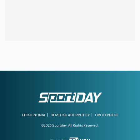
20:57
ΛΙΟΝΕΛ ΜΕΣΙ:
Η τελευταία φορά που ο πατέρας του τον
είδε από κοντά να παίζει
20:33
ΤΖΟΛΑΚΗΣ - ΧΑΛ:
Ντεμπούτο με ήττα
20:11
ΝΑΪΜΕΓΚΕΝ – ΤΕΛΣΤΑΡ 1-2:
Πρεμιέρα με εντός έδρας
ήττα για την αντίπαλο του Ολυμπιακού
19:38
ΟΛΥΜΠΙΑΚΟΣ:
Τα πλάνα του Μεντιλίμπαρ για τη ρεβάνς
της Ολλανδίας
19:10
ΟΦΗ ΜΕΤΑΓΡΑΦΕΣ:
Έκλεισε ακόμα μία εκκρεμότητα -
Παίρνει τον Λορέντσο Ντίκμαν
18:44
ΧΟΡΧΕ ΜΕΣΙ:
To «αντίο» της Νιούελς Ολντ Μπόις στον
πατέρα του Μέσι
18:15
ΝΑΟΥΑΛ ΕΛ ΜΟΥΤΑΟΥΑΚΙΛ:
Η πρώτη γυναίκα από τον
αραβικό κόσμο που κέρδισε χρυσό ολυμπιακό μετάλλιο
|
|
ΕΠΙΚΟΙΝΩΝΙΑ
ΠΟΛΙΤΙΚΗ ΑΠΟΡΡΗΤΟΥ
ΟΡΟΙ ΧΡΗΣΗΣ
17:39
ΣΤΕΦΑΝΟΣ ΤΣΙΤΣΙΠΑΣ:
Απόδραση με τη νέα σύντροφό
©2026 Sportday. All Rights Reserved.
του
16:51
ΓΙΩΡΓΟΣ ΧΕΛΑΚΗΣ:
Ο ΠΑΟΚ χρειάζεται δεύτερο σχέδιο