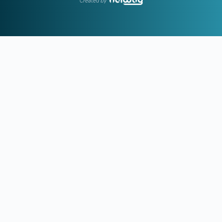
Created by
ανάπτυξης παιχνιδιού
16:33
Ε. ΤΟΥΡΝΑΣ:
Ζήτησε πλήρη ετοιμότητα του κρατικού
μηχανισμού για τις επόμενες μέρες