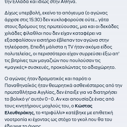
την Ελλάδα και ιδίως στην Αθήνα.
Δίχως υπερβολή, εκείνο το απόγευμα (ο αγώνας
άρχισε στις 15:30) δεν κυκλοφορούσε ούτε… γάτα
στους δρόμους της πρωτεύουσας, μια και οι δεκάδες
χιλιάδες φίλαθλοι που δεν είχαν καταφέρει να
εξασφαλίσουν εισιτήριο έβλεπαν τον αγώνα στην
τηλεόραση. Επειδή μάλιστα η TV ήταν ακόμα είδος
πολυτελείας, οι περισσότεροι είχαν συρρεύσει έξω απ’
τις βιτρίνες των μαγαζιών που πουλούσαν τις
«μαγικές» συσκευές, προκαλώντας το αδιαχώρητο.
Ο αγώνας ήταν δραματικός και παρότι ο
Παναθηναϊκός ήταν θεωρητικά ασθενέστερος από την
πρωταθλήτρια Αγγλίας, δεν έπαιξε για να διατηρήσει
το βολικό γι’ αυτόν 0-0. Αν και απουσίαζε ένας από
τους κινητήριους μοχλούς του, ο
Κώστας
Ελευθεράκης
, το «τριφύλλι» κατέβηκε με επιθετική
νοοτροπία κι έχοντας ως στόχο το γκολ που θα του
έδιωχνε το άγχος.