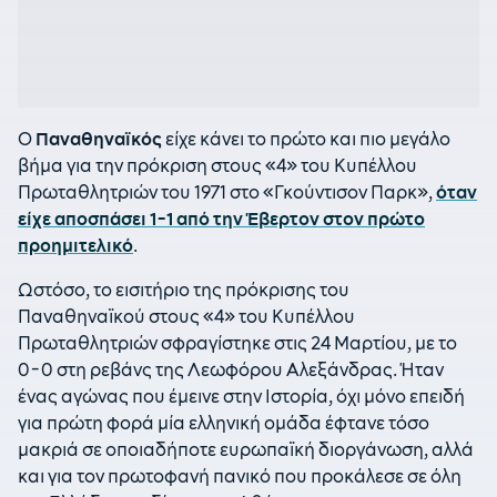
Ο
Παναθηναϊκός
είχε κάνει το πρώτο και πιο μεγάλο
βήμα για την πρόκριση στους «4» του Κυπέλλου
Πρωταθλητριών του 1971 στο «Γκούντισον Παρκ»,
όταν
είχε αποσπάσει 1-1 από την Έβερτον στον πρώτο
προημιτελικό
.
Ωστόσο, τo εισιτήριο της πρόκρισης του
Παναθηναϊκού στους «4» του Κυπέλλου
Πρωταθλητριών σφραγίστηκε στις 24 Μαρτίου, με το
0-0 στη ρεβάνς της Λεωφόρου Αλεξάνδρας. Ήταν
ένας αγώνας που έμεινε στην Ιστορία, όχι μόνο επειδή
για πρώτη φορά μία ελληνική ομάδα έφτανε τόσο
μακριά σε οποιαδήποτε ευρωπαϊκή διοργάνωση, αλλά
και για τον πρωτοφανή πανικό που προκάλεσε σε όλη