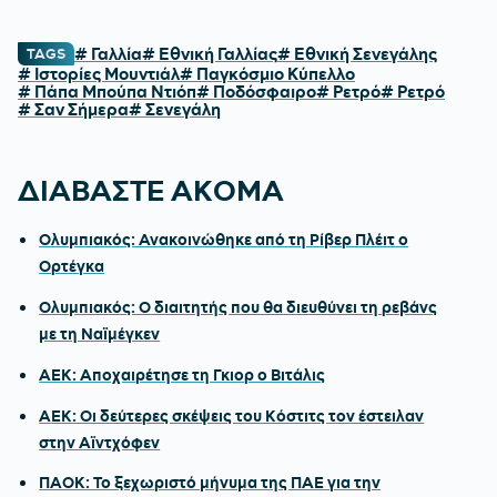
# Γαλλία
# Εθνική Γαλλίας
# Εθνική Σενεγάλης
TAGS
# Ιστορίες Μουντιάλ
# Παγκόσμιο Κύπελλο
# Πάπα Μπούπα Ντιόπ
# Ποδόσφαιρο
# Ρετρό
# Ρετρό
# Σαν Σήμερα
# Σενεγάλη
ΔΙΑΒΑΣΤΕ ΑΚΟΜΑ
Ολυμπιακός: Ανακοινώθηκε από τη Ρίβερ Πλέιτ ο
Ορτέγκα
Ολυμπιακός: Ο διαιτητής που θα διευθύνει τη ρεβάνς
με τη Ναϊμέγκεν
ΑΕΚ: Αποχαιρέτησε τη Γκιορ ο Βιτάλις
ΑΕΚ: Οι δεύτερες σκέψεις του Κόστιτς τον έστειλαν
στην Αϊντχόφεν
ΠΑΟΚ: Το ξεχωριστό μήνυμα της ΠΑΕ για την