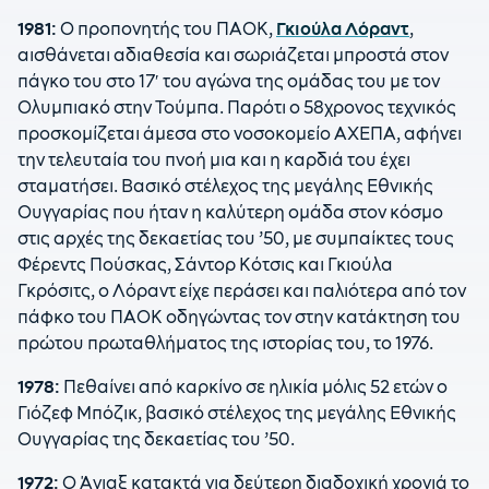
1981:
Ο προπονητής του ΠΑΟΚ,
Γκιούλα Λόραντ
,
αισθάνεται αδιαθεσία και σωριάζεται μπροστά στον
πάγκο του στο 17′ του αγώνα της ομάδας του με τον
Ολυμπιακό στην Τούμπα. Παρότι ο 58χρονος τεχνικός
προσκομίζεται άμεσα στο νοσοκομείο ΑΧΕΠΑ, αφήνει
την τελευταία του πνοή μια και η καρδιά του έχει
σταματήσει. Βασικό στέλεχος της μεγάλης Εθνικής
Ουγγαρίας που ήταν η καλύτερη ομάδα στον κόσμο
στις αρχές της δεκαετίας του ’50, με συμπαίκτες τους
Φέρεντς Πούσκας, Σάντορ Κότσις και Γκιούλα
Γκρόσιτς, ο Λόραντ είχε περάσει και παλιότερα από τον
πάφκο του ΠΑΟΚ οδηγώντας τον στην κατάκτηση του
πρώτου πρωταθλήματος της ιστορίας του, το 1976.
1978:
Πεθαίνει από καρκίνο σε ηλικία μόλις 52 ετών ο
Γιόζεφ Μπόζικ, βασικό στέλεχος της μεγάλης Εθνικής
Ουγγαρίας της δεκαετίας του ’50.
1972:
Ο Άγιαξ κατακτά για δεύτερη διαδοχική χρονιά το