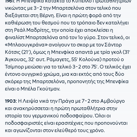
1961:
Η Μπενφίκα κατακτά το Κύπελλο Πρωταθλητριών
νικώντας με 3-2 την Μπαρτσελόνα στον τελικό που
διεξάγεται στη Βέρνη. Είναι η πρώτη φορά από την
καθιέρωση του θεσμού που το τρόπαιο δεν καταλήγει
στη Ρεάλ Μαδρίτης, την οποία έχει αποκλείσει η
φιναλίστ Μπαρτσελόνα από τον 1ο γύρο. Στον τελικό, οι
«Μπλαουγκράνα» ανοίγουν το σκορ με τον Σάντορ
Κότσις (21′), όμως η Μπενφίκα απαντά με τρία γκολ (31′
Άγκουας, 32′ αυτ. Ράμαγετς, 55′ Κολούνα) προτού ο
Τσίμπορ μειώσει για το τελικό 3-2 στο 75′. Ο τελικός έχει
έντονο ουγγρικό χρώμα, μια και εκτός από τους δύο
σκόρερ της Μπαρτσελόνα, προπονητής της Μπενφίκα
είναι ο Μπέλα Γκούτμαν.
1903:
Η Λειψία νικά την Πράγα με 7-2 στο Αμβούργο
και ανακηρύσσεται η πρώτη πρωταθλήτρια στην
ιστορία του γερμανικού ποδοσφαίρου. Όλοι οι
ποδοσφαιριστές είναι ερασιτέχνες που προπονούνται
και αγωνίζονται στον ελεύθερό τους χρόνο.