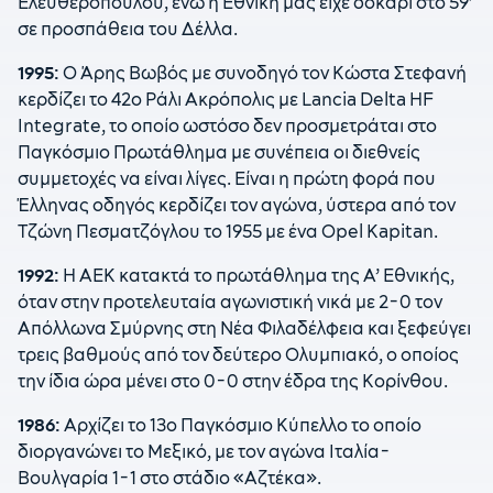
Ελευθερόπουλου, ενώ η Εθνική μας είχε δοκάρι στο 59′
σε προσπάθεια του Δέλλα.
1995:
Ο Άρης Βωβός με συνοδηγό τον Κώστα Στεφανή
κερδίζει το 42ο Ράλι Ακρόπολις με Lancia Delta HF
Integrate, το οποίο ωστόσο δεν προσμετράται στο
Παγκόσμιο Πρωτάθλημα με συνέπεια οι διεθνείς
συμμετοχές να είναι λίγες. Είναι η πρώτη φορά που
Έλληνας οδηγός κερδίζει τον αγώνα, ύστερα από τον
Τζώνη Πεσματζόγλου το 1955 με ένα Opel Kapitan.
1992:
Η ΑΕΚ κατακτά το πρωτάθλημα της Α’ Εθνικής,
όταν στην προτελευταία αγωνιστική νικά με 2-0 τον
Απόλλωνα Σμύρνης στη Νέα Φιλαδέλφεια και ξεφεύγει
τρεις βαθμούς από τον δεύτερο Ολυμπιακό, ο οποίος
την ίδια ώρα μένει στο 0-0 στην έδρα της Κορίνθου.
1986:
Αρχίζει το 13ο Παγκόσμιο Κύπελλο το οποίο
διοργανώνει το Μεξικό, με τον αγώνα Ιταλία-
Βουλγαρία 1-1 στο στάδιο «Αζτέκα».