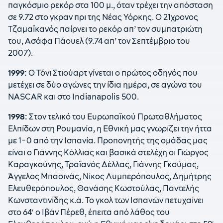
παγκόσμιο ρεκόρ στα 100 μ., όταν τρέχει την απόσταση
σε 9.72 στο γκραν πρι της Νέας Υόρκης. Ο 21χρονος
Τζαμαϊκανός παίρνει το ρεκόρ απ’ τον συμπατριώτη
του, Ασάφα Πάουελ (9.74 απ’ τον Σεπτέμβριο του
2007).
1999:
Ο Τόνι Στιούαρτ γίνεται ο πρώτος οδηγός που
μετέχει σε δύο αγώνες την ίδια ημέρα, σε αγώνα του
NASCAR και στο Indianapolis 500.
1998:
Στον τελικό του Ευρωπαϊκού Πρωταθλήματος
Ελπίδων στη Ρουμανία, η Εθνική μας γνωρίζει την ήττα
με 1-0 από την Ισπανία. Προπονητής της ομάδας μας
είναι ο Γιάννης Κόλλιας και βασικά στελέχη οι Γιώργος
Καραγκούνης, Τραϊανός Δέλλας, Γιάννης Γκούμας,
Άγγελος Μπασινάς, Νίκος Λυμπερόπουλος, Δημήτρης
Ελευθερόπουλος, Θανάσης Κωστούλας, Παντελής
Κωνσταντινίδης κ.ά. Το γκολ των Ισπανών πετυχαίνει
στο 64′ ο Ιβάν Πέρεθ, έπειτα από λάθος του