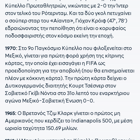
Κύπελλο Πρωταθλητριών, νικώντας με 2-0 την Ίντερ
στον τελικό του Ρότερνταμ. Και τα δύο γκολ πετυχαίνει
ο σούπερ σταρ του «Αίαντα», Γιόχαν Κρόιφ (47′, 78′)
εδραιώνοντας την πεποίθηση ότι είναι ο κορυφαίος
ποδοσφαιριστής στον κόσμο εκείνη την εποχή.
1970:
Στο 9ο Παγκόσμιο Κύπελλο που φιλοξενείται στο
Μεξικό, γίνεται για πρώτη φορά χρήση της κίτρινης
κάρτας, την οποία έχει εισαγάγει η FIFA ως
προειδοποίηση για την αποβολή (που θα επισημαίνεται
πλέον με κόκκινη κάρτα). Την πρώτη κάρτα δείχνει ο
Δυτικογερμανός διαιτητής Κουρτ Τσέσνερ στον
Σοβιετικό Γκίβι Νόντια στο 31ο λεπτό του εναρκτήριου
αγώνα Μεξικό-Σοβιετική Ένωση 0-0.
1965:
Ο Βρετανός Τζιμ Κλαρκ γίνεται ο πρώτος μη
Αμερικανός που κερδίζει το Indianapolis 500, με μέση
ωριαία ταχύτητα 150.69 μιλίων.