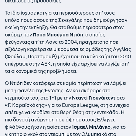
δικαίωσε τις προσδοκίες.
Το ίδιο ίσχυσε και για τα περισσότερους απ’ τους
υπόλοιπους άσους της Σενεγάλης που δημιούργησαν
εκείνη την έκπληξη. Θα σταθούμε περισσότερο στον
σκόρερ, τον
Πάπα Μπούμπα Ντιόπ
, ο οποίος
φεύγοντας απ’ τη Λανς το 2004, πραγματοποίησε
αξιόλογη καριέρα σε μικρομεσαίες ομάδες της Αγγλίας
(Φούλαμ, Πόρτσμουθ) μέχρι που το καλοκαίρι του 2010
υπέγραψε στην ΑΕΚ, η οποία είχε αρχίσει να λυγίζει απ’
τα οικονομικά της προβλήματα.
Ο Ντιόπ δεν κατάφερε σε καμία περίπτωση να λάμψει
με τη φανέλα της Ένωσης. Αν και σκόραρε στο
ντεμπούτο του, στο 1-1 με την
Νταντί Γιουνάιτεντ
στο
«Γ. Καραϊσκάκης» για το Europa League, στη συνέχεια
απέτυχε να κερδίσει σταθερή θέση στην εντεκάδα. Η
πιο δυνατή ανάμνηση που άφησε στους Έλληνες
φιλάθλους ήταν η ασίστ στον
Ίσμαελ Μπλάνκο
, για το
νικητήριο γκολ στο ντέρμπι με τον Ολυμπιακό στο