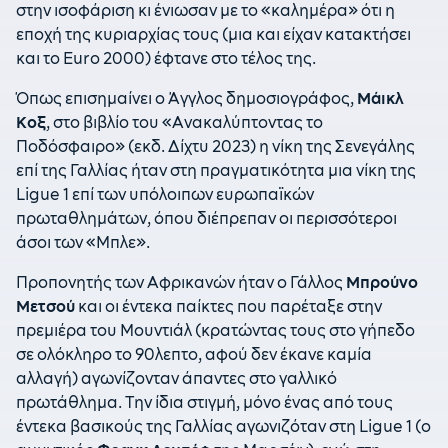
στην ισοφάριση κι ένιωσαν με το «καλημέρα» ότι η
εποχή της κυριαρχίας τους (μια και είχαν κατακτήσει
και το Euro 2000) έφτανε στο τέλος της.
Όπως επισημαίνει ο Άγγλος δημοσιογράφος,
Μάικλ
Κοξ
, στο βιβλίο του «Ανακαλύπτοντας το
Ποδόσφαιρο» (εκδ. Δίχτυ 2023) η νίκη της Σενεγάλης
επί της Γαλλίας ήταν στη πραγματικότητα μια νίκη της
Ligue 1 επί των υπόλοιπων ευρωπαϊκών
πρωταθλημάτων, όπου διέπρεπαν οι περισσότεροι
άσοι των «Μπλε».
Προπονητής των Αφρικανών ήταν ο Γάλλος
Μπρούνο
Μετσού
και οι έντεκα παίκτες που παρέταξε στην
πρεμιέρα του Μουντιάλ (κρατώντας τους στο γήπεδο
σε ολόκληρο το 90λεπτο, αφού δεν έκανε καμία
αλλαγή) αγωνίζονταν άπαντες στο γαλλικό
πρωτάθλημα. Την ίδια στιγμή, μόνο ένας από τους
έντεκα βασικούς της Γαλλίας αγωνιζόταν στη Ligue 1 (ο