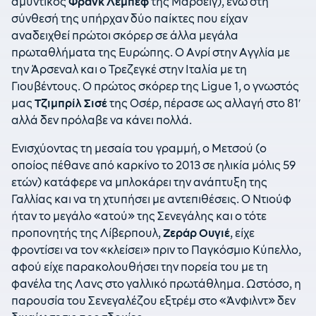
αμυντικός
Φρανκ Λεμπέφ
της Μαρσέιγ), ενώ στη
σύνθεσή της υπήρχαν δύο παίκτες που είχαν
αναδειχθεί πρώτοι σκόρερ σε άλλα μεγάλα
πρωταθλήματα της Ευρώπης. Ο Ανρί στην Αγγλία με
την Άρσεναλ και ο Τρεζεγκέ στην Ιταλία με τη
Γιουβέντους. Ο πρώτος σκόρερ της Ligue 1, ο γνωστός
μας
Τζιμπρίλ Σισέ
της Οσέρ, πέρασε ως αλλαγή στο 81′
αλλά δεν πρόλαβε να κάνει πολλά.
Ενισχύοντας τη μεσαία του γραμμή, ο Μετσού (ο
οποίος πέθανε από καρκίνο το 2013 σε ηλικία μόλις 59
ετών) κατάφερε να μπλοκάρει την ανάπτυξη της
Γαλλίας και να τη χτυπήσει με αντεπιθέσεις. Ο Ντιούφ
ήταν το μεγάλο «ατού» της Σενεγάλης και ο τότε
προπονητής της Λίβερπουλ,
Ζεράρ Ουγιέ
, είχε
φροντίσει να τον «κλείσει» πριν το Παγκόσμιο Κύπελλο,
αφού είχε παρακολουθήσει την πορεία του με τη
φανέλα της Λανς στο γαλλικό πρωτάθλημα. Ωστόσο, η
παρουσία του Σενεγαλέζου εξτρέμ στο «Άνφιλντ» δεν