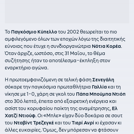
Το
Παγκόσμιο Κύπελλο
του 2002 θεωρείται το πιο
αμφιλεγόμενο όλων των εποχών λόγω της διαιτητικής
εύνοιας που έτυχε η συνδιοργανώτρια
Νότια Κορέα
.
Όταν άρχιζε, ωστόσο, στις 31 Μαΐου, το θέμα
συζήτησης ήταν το αποτέλεσμα-έκπληξη στον
εναρκτήριο αγώνα.
Η πρωτοεμφανιζόμενη σε τελική φάση
Σενεγάλη
σόκαρε την παγκόσμια πρωταθλήτρια
Γαλλία
και τη
νίκησε με 1-0, χάρη σε γκολ του
Πάπα Μπούμπα Ντιόπ
στο 30ό λεπτό, έπειτα από εξαιρετική ενέργεια και
ασίστ του κορυφαίου παίκτη της αναμέτρησης,
Ελ
Χατζί Ντιούφ
. Οι «Μπλε» είχαν δύο δοκάρια σε σουτ
του
Νταβίντ Τρεζεγκέ
και του
Τιερί Ανρί
κι έχασαν κι
άλλες ευκαιρίες. Όμως, δεν μπόρεσαν να φτάσουν