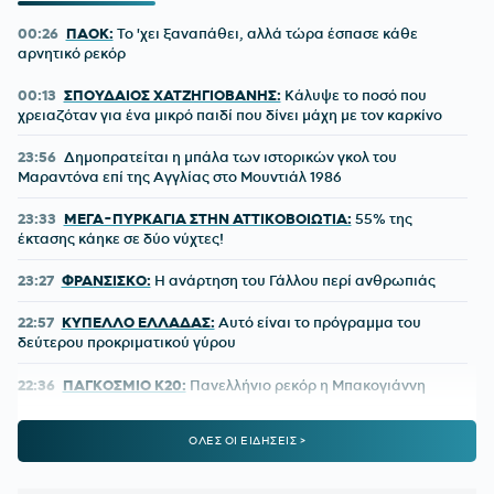
00:26
ΠΑΟΚ:
Το 'χει ξαναπάθει, αλλά τώρα έσπασε κάθε
αρνητικό ρεκόρ
00:13
ΣΠΟΥΔΑΙΟΣ ΧΑΤΖΗΓΙΟΒΑΝΗΣ:
Κάλυψε το ποσό που
χρειαζόταν για ένα μικρό παιδί που δίνει μάχη με τον καρκίνο
23:56
Δημοπρατείται η μπάλα των ιστορικών γκολ του
Μαραντόνα επί της Αγγλίας στο Μουντιάλ 1986
23:33
ΜΕΓΑ-ΠΥΡΚΑΓΙΑ ΣΤΗΝ ΑΤΤΙΚΟΒΟΙΩΤΙΑ:
55% της
έκτασης κάηκε σε δύο νύχτες!
23:27
ΦΡΑΝΣΙΣΚΟ:
Η ανάρτηση του Γάλλου περί ανθρωπιάς
22:57
ΚΥΠΕΛΛΟ ΕΛΛΑΔΑΣ:
Αυτό είναι το πρόγραμμα του
δεύτερου προκριματικού γύρου
22:36
ΠΑΓΚΟΣΜΙΟ Κ20:
Πανελλήνιο ρεκόρ η Μπακογιάννη
22:25
ΜΑΡΙΑ ΜΕΝΟΥΝΟΣ:
«Το έργο που έχει κάνει ο
ΟΛΕΣ ΟΙ ΕΙΔΗΣΕΙΣ >
κ.Κούβελος είναι σπουδαίο»
21:50
ΜΕΪΤΕ:
Η φωτό από το χειρουργικό κρεβάτι και το μήνυμά