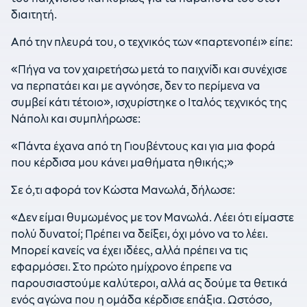
διαιτητή.
Από την πλευρά του, ο τεχνικός των «παρτενοπέι» είπε:
«Πήγα να τον χαιρετήσω μετά το παιχνίδι και συνέχισε
να περπατάει και με αγνόησε, δεν το περίμενα να
συμβεί κάτι τέτοιο», ισχυρίστηκε ο Ιταλός τεχνικός της
Νάπολι και συμπλήρωσε:
«Πάντα έχανα από τη Γιουβέντους και για μια φορά
που κέρδισα μου κάνει μαθήματα ηθικής;»
Σε ό,τι αφορά τον Κώστα Μανωλά, δήλωσε:
«Δεν είμαι θυμωμένος με τον Μανωλά. Λέει ότι είμαστε
πολύ δυνατοί; Πρέπει να δείξει, όχι μόνο να το λέει.
Μπορεί κανείς να έχει ιδέες, αλλά πρέπει να τις
εφαρμόσει. Στο πρώτο ημίχρονο έπρεπε να
παρουσιαστούμε καλύτεροι, αλλά ας δούμε τα θετικά
ενός αγώνα που η ομάδα κέρδισε επάξια. Ωστόσο,