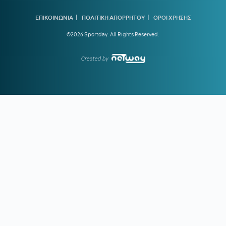
20:13
Ο διεθνούς φήμης συνθέτης Μάριος Ιωάννου Ηλία νέος
συνθέτης των Τελετών Αφής και Παράδοσης της Ολυμπιακής
|
|
ΕΠΙΚΟΙΝΩΝΙΑ
ΠΟΛΙΤΙΚΗ ΑΠΟΡΡΗΤΟΥ
ΟΡΟΙ ΧΡΗΣΗΣ
Φλόγας
©2026 Sportday. All Rights Reserved.
19:45
ΓΙΩΡΓΟΣ ΧΕΛΑΚΗΣ:
Εχει κι ο Νίστρουπ τα «κολλήματά»
του...
Created by
19:04
ΠΑΟΚ:
Πρόταση της Γαλατάσαραϊ για δανεισμό του
Κωνσταντέλια
19:01
Tα συγχαρητήρια του Ισίδωρου Κούβελου στην Εβελυν
Μητροπούλου και το ευχαριστώ στον Πρόεδρο της ΕΟΕ