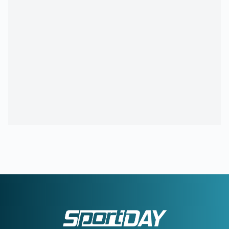
του - Πόσο καιρό θα μείνει εκτός
21:42
ΦΥΣΙΚΟΘΕΡΑΠΕΥΤΗΣ ΜΑΡΑΝΤΟΝΑ:
«Η κατάστασή του
ήταν άθλια, δε σηκωνόταν από το κρεβάτι»
21:15
ΚΡΗΤΗ:
Τουρίστας ρωτούσε πόσο να πληρώσει για να
ασελγήσει σε 10χρονο κορίτσι!
21:11
ΑΑΔΕ:
Άνοιξε ξανά το σύστημα ΕΑΕ 2025 για
διορθώσεις και συμπληρώσεις στοιχείων από τους
παραγωγούς
20:46
ΝΙΣΤΡΟΥΠ-ΜΕΝΤΙΛΙΜΠΑΡ:
Η χρονιά άρχισε με ζόρια
20:38
ΚΙΝΑΝ ΕΒΑΝΣ:
Ανακοινώθηκε από τη Ζαλγκίρις και…
πάει Λόντον Λάιονς
20:32
ΠΑΡΑΣΚΗΝΙΟ:
Ελληνική ομάδα έκανε πρόταση στον
Θεμπάγιος
20:31
Υπό απειλή δίωξης κοινωνικοί λειτουργοί που αρνούνται
να εκτελέσουν εισαγγελικές εντολές – Ακραία υποστελέχωση
στις κοινωνικές υπηρεσίες