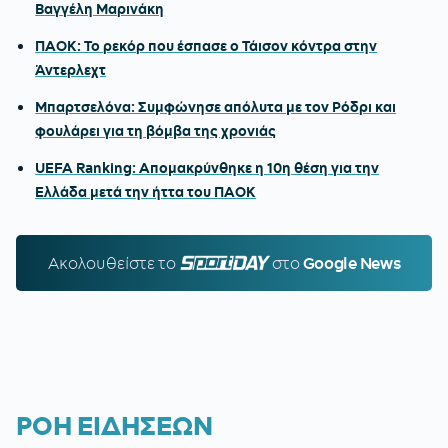
Βαγγέλη Μαρινάκη
ΠΑΟΚ: Το ρεκόρ που έσπασε ο Τάισον κόντρα στην
Άντερλεχτ
Μπαρτσελόνα: Συμφώνησε απόλυτα με τον Ρόδρι και
φουλάρει για τη βόμβα της χρονιάς
UEFA Ranking: Απομακρύνθηκε η 10η θέση για την
Ελλάδα μετά την ήττα του ΠΑΟΚ
Ακολουθείστε τo
SPORTDAY.GR
στο
Google News
ΡΟΗ ΕΙΔΗΣΕΩΝ