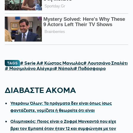
# Serie A
# Κώστας Μανωλάς
# Λουτσιάνο Σπαλέτι
TAGS
# Μασιμιλιάνο Αλέγκρι
# Νάπολι
# Ποδόσφαιρο
ΔΙΑΒΑΣΤΕ ΑΚΟΜΑ
Υπεράνω Όλων: Τα πράγματα δεν είναι όπως ίσως
φαντάζεστε, νομίζετε ή θεωρείτε ότι είναι
Ολυμπιακός: Ποιος είναι ο Ζοφρέ Μονκαντά που είχε
βρει τον Εμπαπέ όταν ήταν 12 και συμφώνησε με τον