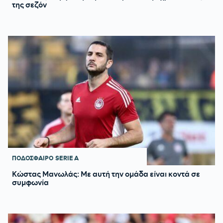
της σεζόν
ΠΟΔΟΣΦΑΙΡΟ
SERIE A
Κώστας Μανωλάς: Με αυτή την ομάδα είναι κοντά σε
συμφωνία