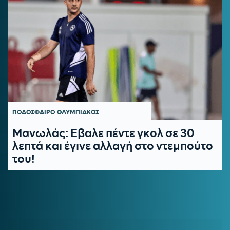
ΠΟΔΟΣΦΑΙΡΟ
ΟΛΥΜΠΙΑΚΟΣ
Μανωλάς: Εβαλε πέντε γκολ σε 30
λεπτά και έγινε αλλαγή στο ντεμπούτο
του!