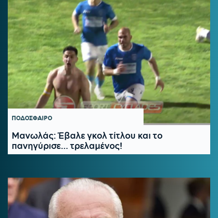
ΠΟΔΟΣΦΑΙΡΟ
Μανωλάς: Έβαλε γκολ τίτλου και το
πανηγύρισε... τρελαμένος!