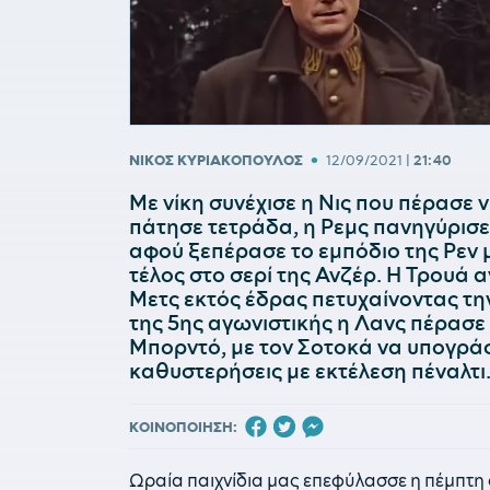
•
ΝΙΚΟΣ ΚΥΡΙΑΚΟΠΟΥΛΟΣ
12/09/2021
|
21:40
Με νίκη συνέχισε η Νις που πέρασε 
πάτησε τετράδα, η Ρεμς πανηγύρισε 
αφού ξεπέρασε το εμπόδιο της Ρεν 
τέλος στο σερί της Ανζέρ. Η Τρουά α
Μετς εκτός έδρας πετυχαίνοντας τη
της 5ης αγωνιστικής η Λανς πέρασε 
Μπορντό, με τον Σοτοκά να υπογράφε
καθυστερήσεις με εκτέλεση πέναλτι
ΚΟΙΝΟΠΟΙΗΣΗ:
Ωραία παιχνίδια μας επεφύλασσε η πέμπτη 