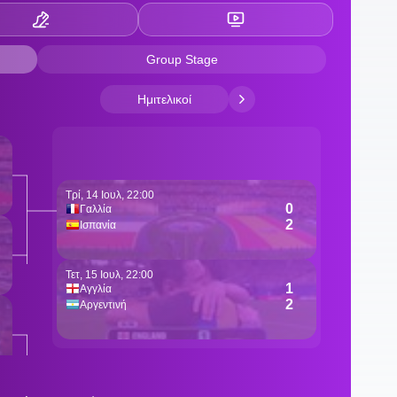
1
ό
ε
11
κ
σ
1
έ
1
π
Ι
0
κ
0
τ