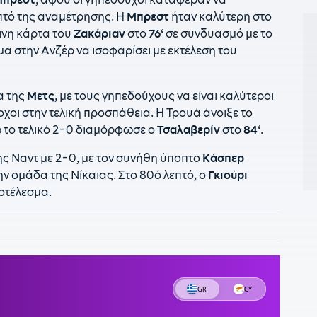
1
πτό της αναμέτρησης. Η
Μπρεστ
ήταν καλύτερη στο
Ι
ινη κάρτα του
Ζακάριαν
στο
76
‘ σε συνδυασμό με το
α στην Ανζέρ να ισοφαρίσει με εκτέλεση του
1
σ
1
α της
Μετς
, με τους γηπεδούχους να είναι καλύτεροι
Λ
οχοι στην τελική προσπάθεια. Η Τρουά άνοιξε το
ώ το τελικό 2-0 διαμόρφωσε ο
Τσαλαβερίν
στο
84
‘.
1
Μ
κ
της Ναντ με 2-0, με τον συνήθη ύποπτο
Κάσπερ
 την ομάδα της Νίκαιας. Στο 80ό λεπτό, ο
Γκιούρι
1
οτέλεσμα.
β
1
«
12
σ
1
τ