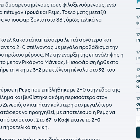
ήνει δυσαρεστημένους τους φιλοξενούμενους, ενώ
μα πέτυχαν
Τρουά
και Ρεμς. Τρελό ματς μεταξύ
1
ς να ισοφαρίζονται στο 88′, όμως τελικά να
φ
1
ν Γκαέλ Κακουτά και τέσσερα λεπτά αργότερα και
Ρ
κανε το 2-0 στέλνοντας με μεγάλο προβάδισμα την
17
ου πρώτου μέρους. Με την έναρξη της επανάληψης η
μ
τό με τον Ρικάρντο Μάνκας. Η ισοφάριση ήρθε στο
ήρε τη νίκη με
3-2
με εκτέλεση πέναλτι στο
92′
του
1
μ
α
Ν
γύρισε η
Ρεμς
που επιβλήθηκε με 2-0 στην έδρα της
άθλημα και βυθίστηκε ακόμη περισσότερο στον
1
σ
Ζενεσιό, αν και ήταν καλύτερη στο μεγαλύτερο
7
 κατάφερε να προηγηθεί, με αποτέλεσμα η Ρεμς να
 από ασίστ του . Στο
67′
ο
Κοφί
έκανε το
2-0
1
πήρε τελικά τη νίκη.
Η
Μ
πρεστ
, αφού οι γηπεδούχοι κατάφεραν να