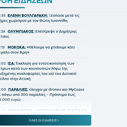
ΡΟΗ ΕΙΔΗΣΕΩΝ
7:35
ΕΛΕΝΗ ΒΟΥΛΓΑΡΑΚΗ:
Ξέσπασε μετά τις
ήμες χωρισμού με τον Φώτη Ιωαννίδη
7:26
ΟΛΥΜΠΙΑΚΟΣ:
Επέστρεψε ο Δημήτρης
έτσος
:13
ΜΟΚΟΚΑ:
«Θέλουμε να χτίσουμε κάτι
εγάλο στον Άρη»
7:02
ΙΣΑ:
Έκκληση για εντατικοποίηση των
έτρων κατά των κουνουπιών λόγω της
υξημένης κυκλοφορίας του ιού του Δυτικού
είλου στην Αττική
7:00
ΠΑΡΑΛΙΕΣ:
έλεγχοι με drones και MyCoast
ε πάνω από 300 παραλίες - Πρόστιμα έως
3.000 ευρώ
6:55
ΣΑΝ ΣΗΜΕΡΑ - ΧΟΥΑΝ ΚΑΡΛΟΣ ΖΑΜΠΑΛΑ:
 ζωή του νεότερου χρυσού ολυμπιονίκη του
αραθωνίου ήταν ένα... μυστήριο
ΟΛΕΣ ΟΙ ΕΙΔΗΣΕΙΣ >