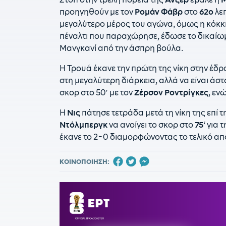
προηγηθούν με τον
Ρομάν Φάβρ
στο
62ο
λε
μεγαλύτερο μέρος του αγώνα, όμως η κόκκ
πέναλτι που παραχώρησε, έδωσε το δικαίωμ
Μανγκανί από την άσπρη βούλα.
Η Τρουά έκανε την πρώτη της νίκη στην έδρ
στη μεγαλύτερη διάρκεια, αλλά να είναι άστ
σκορ στο 50′ με τον
Ζέρσον Ροντρίγκες
, εν
Η
Νις
πάτησε τετράδα μετά τη νίκη της επί 
Ντόλμπεργκ
να ανοίγει το σκορ στο
75
‘ για
έκανε το 2-0 διαμορφώνοντας το τελικό απ
ΚΟΙΝΟΠΟΙΗΣΗ: