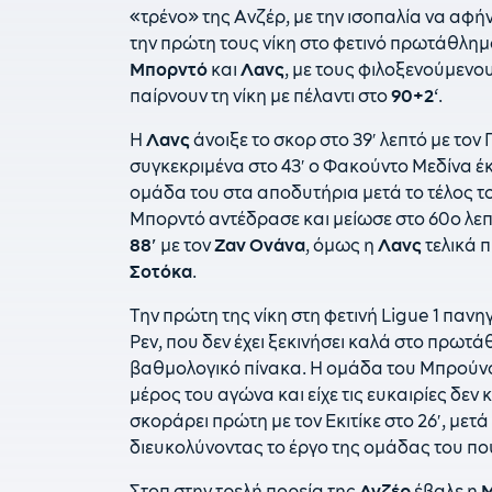
«τρένο» της Ανζέρ, με την ισοπαλία να αφ
την πρώτη τους νίκη στο φετινό πρωτάθλη
Μπορντό
και
Λανς
, με τους φιλοξενούμενου
παίρνουν τη νίκη με πέλαντι στο
90+2
‘.
Η
Λανς
άνοιξε το σκορ στο 39′ λεπτό με το
συγκεκριμένα στο 43′ ο Φακούντο Μεδίνα έ
ομάδα του στα αποδυτήρια μετά το τέλος τ
Μπορντό αντέδρασε και μείωσε στο 60ο λεπ
88′
με τον
Ζαν Ονάνα
, όμως η
Λανς
τελικά π
Σοτόκα
.
Την πρώτη της νίκη στη φετινή Ligue 1 πανη
Ρεν, που δεν έχει ξεκινήσει καλά στο πρωτ
βαθμολογικό πίνακα. Η ομάδα του Μπρούνο 
μέρος του αγώνα και είχε τις ευκαιρίες δεν
σκοράρει πρώτη με τον Εκιτίκε στο 26′, μετά
διευκολύνοντας το έργο της ομάδας του που 
Στοπ στην τρελή πορεία της
Ανζέρ
έβαλε η
Μ