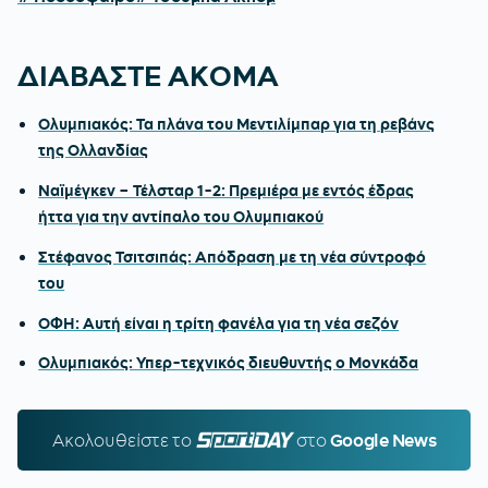
ΔΙΑΒΑΣΤΕ ΑΚΟΜΑ
Ολυμπιακός: Τα πλάνα του Μεντιλίμπαρ για τη ρεβάνς
της Ολλανδίας
Ναϊμέγκεν – Τέλσταρ 1-2: Πρεμιέρα με εντός έδρας
ήττα για την αντίπαλο του Ολυμπιακού
Στέφανος Τσιτσιπάς: Απόδραση με τη νέα σύντροφό
του
ΟΦΗ: Αυτή είναι η τρίτη φανέλα για τη νέα σεζόν
Ολυμπιακός: Υπερ-τεχνικός διευθυντής ο Μονκάδα
Ακολουθείστε τo
SPORTDAY.GR
στο
Google News