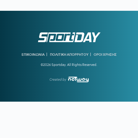
19:10
ΟΦΗ ΜΕΤΑΓΡΑΦΕΣ:
Έκλεισε ακόμα μία εκκρεμότητα -
Παίρνει τον Λορέντσο Ντίκμαν
18:44
ΧΟΡΧΕ ΜΕΣΙ:
To «αντίο» της Νιούελς Ολντ Μπόις στον
πατέρα του Μέσι
18:15
ΝΑΟΥΑΛ ΕΛ ΜΟΥΤΑΟΥΑΚΙΛ:
Η πρώτη γυναίκα από τον
αραβικό κόσμο που κέρδισε χρυσό ολυμπιακό μετάλλιο
|
|
ΕΠΙΚΟΙΝΩΝΙΑ
ΠΟΛΙΤΙΚΗ ΑΠΟΡΡΗΤΟΥ
ΟΡΟΙ ΧΡΗΣΗΣ
17:39
ΣΤΕΦΑΝΟΣ ΤΣΙΤΣΙΠΑΣ:
Απόδραση με τη νέα σύντροφό
©2026 Sportday. All Rights Reserved.
του
16:51
ΓΙΩΡΓΟΣ ΧΕΛΑΚΗΣ:
Ο ΠΑΟΚ χρειάζεται δεύτερο σχέδιο
Created by
ανάπτυξης παιχνιδιού
16:33
Ε. ΤΟΥΡΝΑΣ:
Ζήτησε πλήρη ετοιμότητα του κρατικού
μηχανισμού για τις επόμενες μέρες