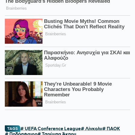
# UEFA Conference League
# Λίνκολν
# ΠΑΟΚ
TAGS
# Ποδόσφαιρο
# Τσούμπα Άκπομ