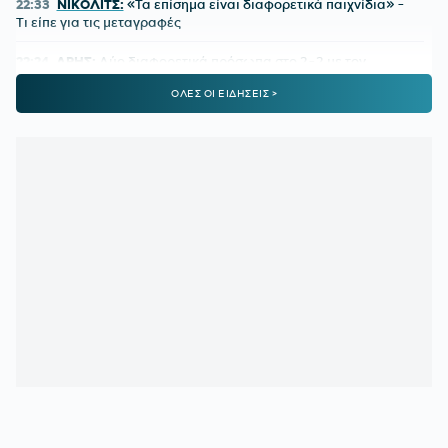
22:33
ΝΙΚΟΛΙΤΣ:
«Τα επίσημα είναι διαφορετικά παιχνίδια» -
Τι είπε για τις μεταγραφές
22:24
ΑΡΗΣ:
Δύο διαφορετικά πρόσωπα στο 2-2 με τον
Πανσερραϊκό
ΟΛΕΣ ΟΙ ΕΙΔΗΣΕΙΣ >
22:01
ΑΕΚ-ATHENS KALLITHEA 4-0:
Ο Βιτάλις σκόραρε στο
ντεμπούτο του και ο Γκατσίνοβιτς... έπαθε Γιόβιτς
21:21
ΑΕΚ:
Αποδοκιμάστηκε ο Αγγελόπουλος στην «Allwyn
Arena»
21:11
ΟΦΗ:
Τρέλα του κόσμου για το Σούπερ Καπ
20:57
ΛΙΟΝΕΛ ΜΕΣΙ:
Η τελευταία φορά που ο πατέρας του τον
είδε από κοντά να παίζει
20:33
ΤΖΟΛΑΚΗΣ - ΧΑΛ:
Ντεμπούτο με ήττα
20:11
ΝΑΪΜΕΓΚΕΝ – ΤΕΛΣΤΑΡ 1-2:
Πρεμιέρα με εντός έδρας
ήττα για την αντίπαλο του Ολυμπιακού
19:38
ΟΛΥΜΠΙΑΚΟΣ:
Τα πλάνα του Μεντιλίμπαρ για τη ρεβάνς
της Ολλανδίας