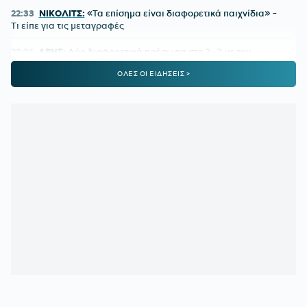
22:33
ΝΙΚΟΛΙΤΣ:
«Τα επίσημα είναι διαφορετικά παιχνίδια» -
Τι είπε για τις μεταγραφές
22:24
ΑΡΗΣ:
Δύο διαφορετικά πρόσωπα στο 2-2 με τον
Πανσερραϊκό
ΟΛΕΣ ΟΙ ΕΙΔΗΣΕΙΣ >
22:01
ΑΕΚ-ATHENS KALLITHEA 4-0:
Ο Βιτάλις σκόραρε στο
ντεμπούτο του και ο Γκατσίνοβιτς... έπαθε Γιόβιτς
21:21
ΑΕΚ:
Αποδοκιμάστηκε ο Αγγελόπουλος στην «Allwyn
Arena»
21:11
ΟΦΗ:
Τρέλα του κόσμου για το Σούπερ Καπ
20:57
ΛΙΟΝΕΛ ΜΕΣΙ:
Η τελευταία φορά που ο πατέρας του τον
είδε από κοντά να παίζει
20:33
ΤΖΟΛΑΚΗΣ - ΧΑΛ:
Ντεμπούτο με ήττα
20:11
ΝΑΪΜΕΓΚΕΝ – ΤΕΛΣΤΑΡ 1-2:
Πρεμιέρα με εντός έδρας
ήττα για την αντίπαλο του Ολυμπιακού
19:38
ΟΛΥΜΠΙΑΚΟΣ:
Τα πλάνα του Μεντιλίμπαρ για τη ρεβάνς