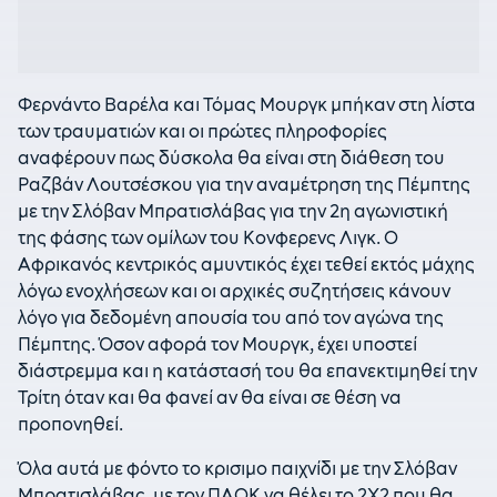
Φερνάντο Βαρέλα και Τόμας Μουργκ μπήκαν στη λίστα
των τραυματιών και οι πρώτες πληροφορίες
αναφέρουν πως δύσκολα θα είναι στη διάθεση του
Ραζβάν Λουτσέσκου για την αναμέτρηση της Πέμπτης
με την Σλόβαν Μπρατισλάβας για την 2η αγωνιστική
της φάσης των ομίλων του Κονφερενς Λιγκ. Ο
Αφρικανός κεντρικός αμυντικός έχει τεθεί εκτός μάχης
λόγω ενοχλήσεων και οι αρχικές συζητήσεις κάνουν
λόγο για δεδομένη απουσία του από τον αγώνα της
Πέμπτης. Όσον αφορά τον Μουργκ, έχει υποστεί
διάστρεμμα και η κατάστασή του θα επανεκτιμηθεί την
Τρίτη όταν και θα φανεί αν θα είναι σε θέση να
προπονηθεί.
Όλα αυτά με φόντο το κρισιμο παιχνίδι με την Σλόβαν
Μπρατισλάβας, με τον ΠΑΟΚ να θέλει το 2Χ2 που θα