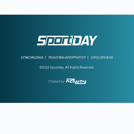
της Ολλανδίας
19:10
ΟΦΗ ΜΕΤΑΓΡΑΦΕΣ:
Έκλεισε ακόμα μία εκκρεμότητα -
Παίρνει τον Λορέντσο Ντίκμαν
18:44
ΧΟΡΧΕ ΜΕΣΙ:
To «αντίο» της Νιούελς Ολντ Μπόις στον
πατέρα του Μέσι
18:15
ΝΑΟΥΑΛ ΕΛ ΜΟΥΤΑΟΥΑΚΙΛ:
Η πρώτη γυναίκα από τον
αραβικό κόσμο που κέρδισε χρυσό ολυμπιακό μετάλλιο
|
|
ΕΠΙΚΟΙΝΩΝΙΑ
ΠΟΛΙΤΙΚΗ ΑΠΟΡΡΗΤΟΥ
ΟΡΟΙ ΧΡΗΣΗΣ
17:39
ΣΤΕΦΑΝΟΣ ΤΣΙΤΣΙΠΑΣ:
Απόδραση με τη νέα σύντροφό
©2026 Sportday. All Rights Reserved.
του
16:51
ΓΙΩΡΓΟΣ ΧΕΛΑΚΗΣ:
Ο ΠΑΟΚ χρειάζεται δεύτερο σχέδιο
Created by
ανάπτυξης παιχνιδιού
16:33
Ε. ΤΟΥΡΝΑΣ:
Ζήτησε πλήρη ετοιμότητα του κρατικού
μηχανισμού για τις επόμενες μέρες