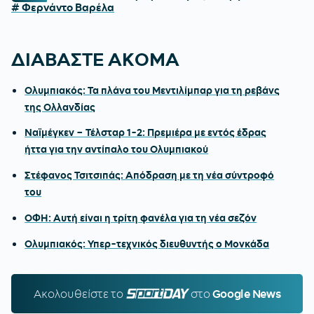
# Φερνάντο Βαρέλα
ΔΙΑΒΑΣΤΕ ΑΚΟΜΑ
Ολυμπιακός: Τα πλάνα του Μεντιλίμπαρ για τη ρεβάνς
της Ολλανδίας
Ναϊμέγκεν – Τέλσταρ 1-2: Πρεμιέρα με εντός έδρας
ήττα για την αντίπαλο του Ολυμπιακού
Στέφανος Τσιτσιπάς: Απόδραση με τη νέα σύντροφό
του
ΟΦΗ: Αυτή είναι η τρίτη φανέλα για τη νέα σεζόν
Ολυμπιακός: Υπερ-τεχνικός διευθυντής ο Μονκάδα
Ακολουθείστε τo
SPORTDAY.GR
στο
Google News