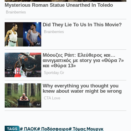
# ΠΑΟΚ
# Ποδόσφαιρο
# Τόμας Μουργκ
TAGS