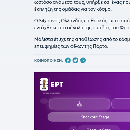
ωστόσο ανάμεσά τους, υπήρξε και ένας που 
έκπληξη της ομάδας για τον κόσμο.
Ο 34χρονος Ολλανδός επιθετικός, μετά από
εντάχθηκε στο σύνολο της ομάδας του Φρα
Μάλιστα έτυχε της αποθέωσης από το κόσμ
επευφημίες των φίλων της Πόρτο.
ΚΟΙΝΟΠΟΙΗΣΗ: