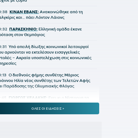
ρχισε με ζόρια
0:38
ΚΙΝΑΝ ΕΒΑΝΣ:
Ανακοινώθηκε από τη
αλγκίρις και… πάει Λόντον Λάιονς
0:32
ΠΑΡΑΣΚΗΝΙΟ:
Ελληνική ομάδα έκανε
ρόταση στον Θεμπάγιος
0:31
Υπό απειλή δίωξης κοινωνικοί λειτουργοί
ου αρνούνται να εκτελέσουν εισαγγελικές
ντολές – Ακραία υποστελέχωση στις κοινωνικές
πηρεσίες
0:13
Ο διεθνούς φήμης συνθέτης Μάριος
ωάννου Ηλία νέος συνθέτης των Τελετών Αφής
αι Παράδοσης της Ολυμπιακής Φλόγας
9:45
ΓΙΩΡΓΟΣ ΧΕΛΑΚΗΣ:
Εχει κι ο Νίστρουπ τα
κολλήματά» του...
ΟΛΕΣ ΟΙ ΕΙΔΗΣΕΙΣ >
9:04
ΠΑΟΚ:
Πρόταση της Γαλατάσαραϊ για
ανεισμό του Κωνσταντέλια
9:01
Tα συγχαρητήρια του Ισίδωρου Κούβελου
την Εβελυν Μητροπούλου και το ευχαριστώ στον