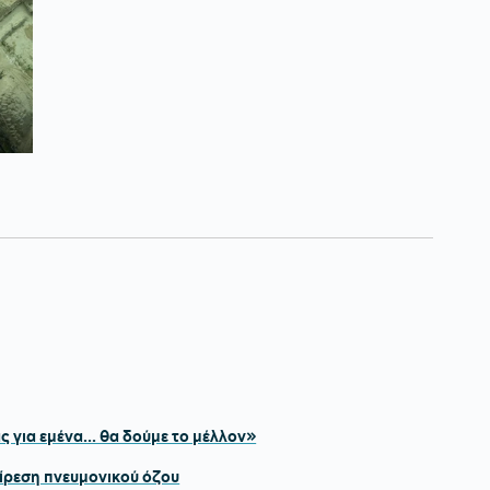
για εμένα... θα δούμε το μέλλον»
αίρεση πνευμονικού όζου