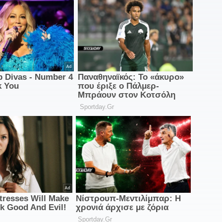
μ
α
Ν
1
σ
7
1
Η
Μ
1
Ι
1
σ