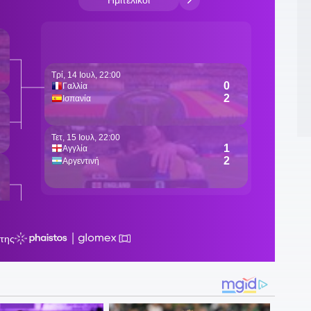
Π
1
Τ
1
ε
1
1
Ά
1
φ
1
Ρ
17
μ
1