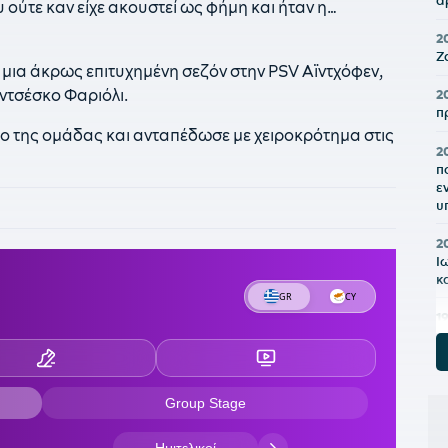
ά
ούτε καν είχε ακουστεί ως φήμη και ήταν η…
2
Ζ
 μια άκρως επιτυχημένη σεζόν στην PSV Αϊντχόφεν,
ντσέσκο Φαριόλι.
2
π
ο της ομάδας και ανταπέδωσε με χειροκρότημα στις
2
π
ε
υ
2
Ι
κ
1
«
1
δ
1
σ