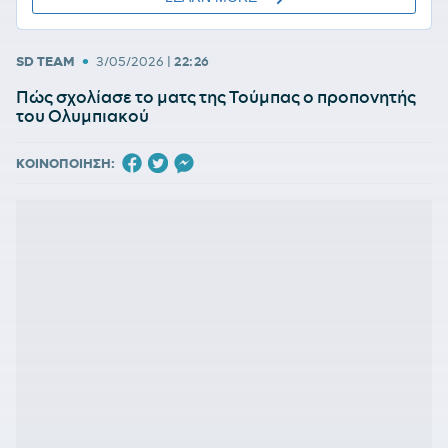
•
SD TEAM
3/05/2026
|
22:26
Πώς σχολίασε το ματς της Τούμπας ο προπονητής
του Ολυμπιακού
ΚΟΙΝΟΠΟΙΗΣΗ: