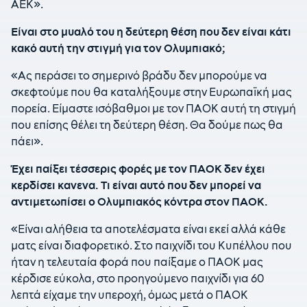
ΑΕΚ».
Είναι στο μυαλό του η δεύτερη θέση που δεν είναι κάτι
κακό αυτή την στιγμή για τον Ολυμπιακό;
«Ας περάσει το σημερινό βράδυ δεν μπορούμε να
σκεφτούμε που θα καταλήξουμε στην Ευρωπαϊκή μας
πορεία. Είμαστε ισόβαθμοι με τον ΠΑΟΚ αυτή τη στιγμή
που επίσης θέλει τη δεύτερη θέση. Θα δούμε πως θα
πάει».
Έχει παίξει τέσσερις φορές με τον ΠΑΟΚ δεν έχει
κερδίσει κανενα. Τι είναι αυτό που δεν μπορεί να
αντιμετωπίσει ο Ολυμπιακός κόντρα στον ΠΑΟΚ.
«Είναι αλήθεια τα αποτελέσματα είναι εκεί αλλά κάθε
ματς είναι διαφορετικό. Στο παιχνίδι του Κυπέλλου που
ήταν η τελευταία φορά που παίξαμε ο ΠΑΟΚ μας
κέρδισε εύκολα, στο προηγούμενο παιχνίδι για 60
λεπτά είχαμε την υπεροχή, όμως μετά ο ΠΑΟΚ