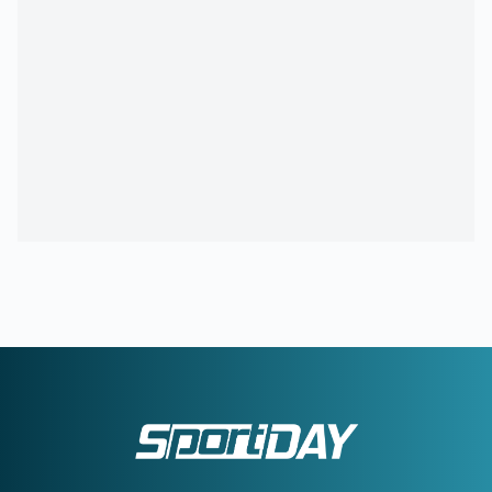
09:02
EUROLEAGUE:
«Ο Ολυμπιακός κοιτάζει τον Μποθ Γκαχ»
08:30
ΠΑΝΑΘΗΝΑΪΚΟΣ:
Όλοι δίκιο έχουν, αλλά πού θα το
βρουν;
08:02
ΑΘΛΗΤΙΚΕΣ ΜΕΤΑΔΟΣΕΙΣ:
Πού θα δείτε το ΠΑΟΚ -
Άντερλεχτ
00:25
ΠΑΝΑΘΗΝΑΪΚΟΣ:
Δείξε μου τα χαφ σου, να σου πω τι
ομάδα έχεις
00:15
ΓΙΑΓΚΟΥΣΙΤΣ:
«Υπάρχει ακόμη το ματς στη Βουλγαρία
και θα πάμε για την νίκη»
00:12
ΛΙΒΑΙ ΓΚΑΡΣΙΑ:
Τι δήλωσε μετά το 1-1 του Παναθηναϊκού
με την ΤΣΣΚΑ 1948
23:53
ΑΠΟΓΟΗΤΕΥΜΕΝΟΣ Ο ΝΙΣΤΡΟΥΠ:
«Πρέπει να
βελτιωθούμε και να πάμε στη Βουλγαρία για τη νίκη και την
πρόκριση»
23:43
ΠΑΝΑΘΗΝΑΪΚΟΣ-ΤΣΣΚΑ 1948 1-1:
Τα highlights της
αναμέτρησης