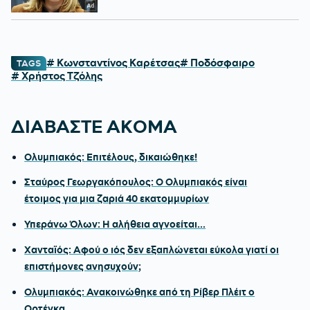
# Κωνσταντίνος Καρέτσας
# Ποδόσφαιρο
TAGS
# Χρήστος Τζόλης
ΔΙΑΒΑΣΤΕ ΑΚΟΜΑ
Ολυμπιακός: Επιτέλους, δικαιώθηκε!
Σταύρος Γεωργακόπουλος: Ο Ολυμπιακός είναι
έτοιμος για μια ζαριά 40 εκατομμυρίων
Υπεράνω Όλων: Η αλήθεια αγνοείται...
Χανταϊός: Αφού ο ιός δεν εξαπλώνεται εύκολα γιατί οι
επιστήμονες ανησυχούν;
Ολυμπιακός: Ανακοινώθηκε από τη Ρίβερ Πλέιτ ο
Ορτέγκα