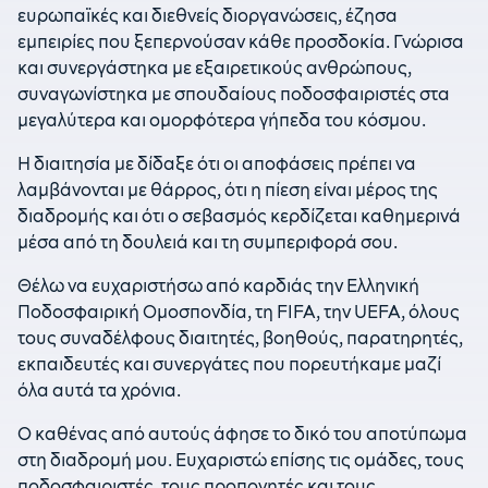
ευρωπαϊκές και διεθνείς διοργανώσεις, έζησα
εμπειρίες που ξεπερνούσαν κάθε προσδοκία. Γνώρισα
και συνεργάστηκα με εξαιρετικούς ανθρώπους,
συναγωνίστηκα με σπουδαίους ποδοσφαιριστές στα
μεγαλύτερα και ομορφότερα γήπεδα του κόσμου.
Η διαιτησία με δίδαξε ότι οι αποφάσεις πρέπει να
λαμβάνονται με θάρρος, ότι η πίεση είναι μέρος της
διαδρομής και ότι ο σεβασμός κερδίζεται καθημερινά
μέσα από τη δουλειά και τη συμπεριφορά σου.
Θέλω να ευχαριστήσω από καρδιάς την Ελληνική
Ποδοσφαιρική Ομοσπονδία, τη FIFA, την UEFA, όλους
τους συναδέλφους διαιτητές, βοηθούς, παρατηρητές,
εκπαιδευτές και συνεργάτες που πορευτήκαμε μαζί
όλα αυτά τα χρόνια.
Ο καθένας από αυτούς άφησε το δικό του αποτύπωμα
στη διαδρομή μου. Ευχαριστώ επίσης τις ομάδες, τους
ποδοσφαιριστές, τους προπονητές και τους