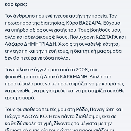
καριέρας:
Τον άνθρωπο που ενέπνευσε αυτήν την πορεία. Τον
πρωτοπόρο της διαιτησίας, Κύρο ΒΑΣΣΑΡΑ. Εύχομαι
να υπήρξα άξιος συνεχιστής του. Τους βοηθούς μου,
αλλά και αδελφικούς φίλους, Πολυχρόνη ΚΩΣΤΑΡΑ και
Λάζαρο ΔΗΜΗΤΡΙΑΔΗ. Χωρίς τη συναδελφικότητα,
την αγάπη και την πίεσή τους, η διαιτητική μας ομάδα
δεν θα πετύχαινε τόσα πολλά.
Τον φύλακα-άγγελό μου από το 2008, τον
φυσιοθεραπευτή Λουκά ΚΑΡΑΜΑΝΗ. Δίπλα στο
προσκέφαλό μου, να με προετοιμάζει, να με κουράρει,
να με νιώθει, να με γιατρεύει και να με στηρίζει σε κάθε
τραυματισμό.
Τους φυσιοθεραπευτές μου στη Ρόδο, Παναγιώτη και
Γιώργο ΛΑΟΥΔΙΚΟ. Ήταν πάντα διαθέσιμοι, εκεί σε
κάθε δύσκολη στιγμή, δίνοντας τα μέγιστα με την
εξαιρετική εμπειρία τους ώστε να παρουσιάζομαι