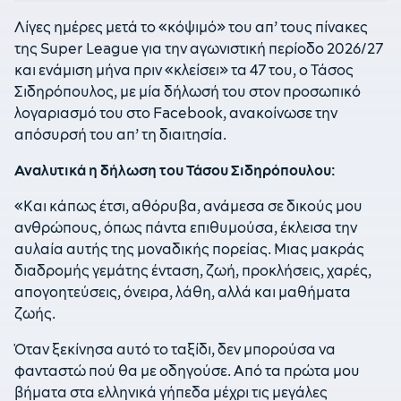
Λίγες ημέρες μετά το «κόψιμό» του απ’ τους πίνακες
της Super League για την αγωνιστική περίοδο 2026/27
και ενάμιση μήνα πριν «κλείσει» τα 47 του, ο Τάσος
Σιδηρόπουλος, με μία δήλωσή του στον προσωπικό
λογαριασμό του στο Facebook, ανακοίνωσε την
απόσυρσή του απ’ τη διαιτησία.
Αναλυτικά η δήλωση του Τάσου Σιδηρόπουλου:
«Και κάπως έτσι, αθόρυβα, ανάμεσα σε δικούς μου
ανθρώπους, όπως πάντα επιθυμούσα, έκλεισα την
αυλαία αυτής της μοναδικής πορείας. Μιας μακράς
διαδρομής γεμάτης ένταση, ζωή, προκλήσεις, χαρές,
απογοητεύσεις, όνειρα, λάθη, αλλά και μαθήματα
ζωής.
Όταν ξεκίνησα αυτό το ταξίδι, δεν μπορούσα να
φανταστώ πού θα με οδηγούσε. Από τα πρώτα μου
βήματα στα ελληνικά γήπεδα μέχρι τις μεγάλες