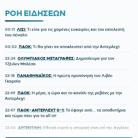
ΡΟΗ ΕΙΔΗΣΕΩΝ
00:11
ΛΙΣΙ:
Τι είπε για τις χαμένες ευκαιρίες και τον εκτελεστή
του πέναλτι
00:02
ΠΑΟΚ:
Τι θα γίνει αν αποκλειστεί από την Άντερλεχτ
23:24
ΟΛΥΜΠΙΑΚΟΣ ΜΕΤΑΓΡΑΦΕΣ:
Δημοσίευμα για τον
Τζέιλεν Μπλέσα
23:18
ΠΑΝΑΘΗΝΑΪΚΟΣ:
Η πρώτη προπόνηση του Λιβάι
Γκαρσία
22:49
ΠΑΟΚ:
Η μέρα, η ώρα και το κανάλι της ρεβάνς με την
Άντερλεχτ
22:47
ΠΑΟΚ-ΑΝΤΕΡΛΕΧΤ 0-1:
Το έφαγε από... τα αποδυτήρια
και τώρα πάει για το all in!
22:06
ΑΡΓΕΝΤΙΝΗ:
Εθνική εορτή η ιστορική νίκη επί της Αγγλίας
στο Μουντιάλ 2026