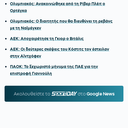
Ολυμπιακός: Ανακοινώθηκε από τη Ρίβερ Πλέιτ ο
Ορτέγκα
Ολυμπιακός: Ο διαιτητής που θα διευθύνει τη ρεβάνς
με τη Ναϊμέγκεν
ΑΕΚ: Αποχαιρέτησε τη Γκιορ ο Βιτάλις
ΑΕΚ: Οι δεύτερες σκέψεις του Κόστιτς τον έστειλαν
στην Αϊντχόφεν
ΠΑΟΚ: Το ξεχωριστό μήνυμα της ΠΑΕ για την
επιστροφή Γιαννούλη
Ακολουθείστε τo
SPORTDAY.GR
στο
Google News