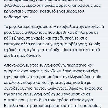
φιλάθλους. Ξέρω ότι πολλές φορές οι αποφάσεις μας
κρίνονται αυστηρά, και αυτό είναι μέρος του
ποδοσφαίρου.
Το μεγαλύτερο «ευχαριστώ» το οφείλω στην οικογένειά
μου. Στους ανθρώπους που βρέθηκαν δίπλα μου σε
κάθε βήμα, στις χαρές και στις δυσκολίες, στις
επιτυχίες αλλά και στις στιγμές αμφισβήτησης. Χωρίς
τη δική τους αγάπη και στήριξη, τίποτα από όλα αυτά
δεν θα ήταν δυνατό.
Αποχωρώ γεμάτος ευγνωμοσύνη, περηφάνια και
όμορφες αναμνήσεις. Νιώθω ευλογημένος που είχα
την ευκαιρία να εκπροσωπήσω την ελληνική διαιτησία
σε όλο τον κόσμο και να ζήσω στιγμές που θα με
συνοδεύουν για πάντα. Κλείνοντας, θέλω να εκφράσω
την απέραντη ευγνωμοσύνη μου ονομαστικά σε
αυτούς που, με τον δικό τους τρόπο, έθεσαν γερά
θεμέλια για τη μακροημέρευση αυτής της σπουδαίας