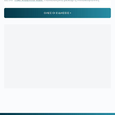
22:25
ΜΑΡΙΑ ΜΕΝΟΥΝΟΣ:
«Το έργο που έχει κάνει ο
ΟΛΕΣ ΟΙ ΕΙΔΗΣΕΙΣ >
κ.Κούβελος είναι σπουδαίο»
21:50
ΜΕΪΤΕ:
Η φωτό από το χειρουργικό κρεβάτι και το μήνυμά
του - Πόσο καιρό θα μείνει εκτός
21:42
ΦΥΣΙΚΟΘΕΡΑΠΕΥΤΗΣ ΜΑΡΑΝΤΟΝΑ:
«Η κατάστασή του
ήταν άθλια, δε σηκωνόταν από το κρεβάτι»
21:15
ΚΡΗΤΗ:
Τουρίστας ρωτούσε πόσο να πληρώσει για να
ασελγήσει σε 10χρονο κορίτσι!
21:11
ΑΑΔΕ:
Άνοιξε ξανά το σύστημα ΕΑΕ 2025 για
διορθώσεις και συμπληρώσεις στοιχείων από τους
παραγωγούς
20:46
ΝΙΣΤΡΟΥΠ-ΜΕΝΤΙΛΙΜΠΑΡ:
Η χρονιά άρχισε με ζόρια
20:38
ΚΙΝΑΝ ΕΒΑΝΣ:
Ανακοινώθηκε από τη Ζαλγκίρις και…
πάει Λόντον Λάιονς
20:32
ΠΑΡΑΣΚΗΝΙΟ:
Ελληνική ομάδα έκανε πρόταση στον