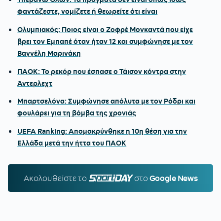
φαντάζεστε, νομίζετε ή θεωρείτε ότι είναι
Ολυμπιακός: Ποιος είναι ο Ζοφρέ Μονκαντά που είχε
βρει τον Εμπαπέ όταν ήταν 12 και συμφώνησε με τον
Βαγγέλη Μαρινάκη
ΠΑΟΚ: Το ρεκόρ που έσπασε ο Τάισον κόντρα στην
Άντερλεχτ
Μπαρτσελόνα: Συμφώνησε απόλυτα με τον Ρόδρι και
φουλάρει για τη βόμβα της χρονιάς
UEFA Ranking: Απομακρύνθηκε η 10η θέση για την
Ελλάδα μετά την ήττα του ΠΑΟΚ
Ακολουθείστε τo
SPORTDAY.GR
στο
Google News