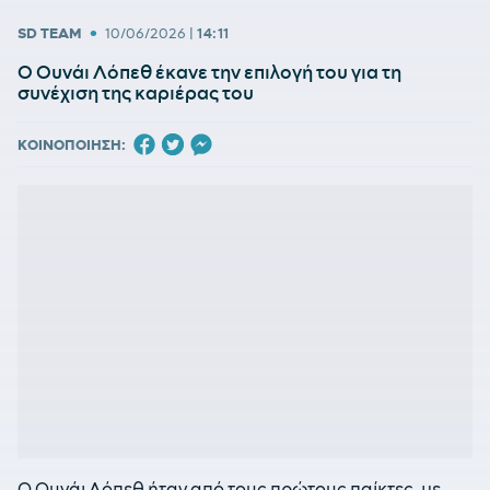
•
SD TEAM
10/06/2026
|
14:11
Ο Ουνάι Λόπεθ έκανε την επιλογή του για τη
συνέχιση της καριέρας του
ΚΟΙΝΟΠΟΙΗΣΗ:
Ο Ουνάι Λόπεθ ήταν από τους πρώτους παίκτες, με