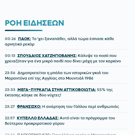
ΡΟΗ ΕΙΔΗΣΕΩΝ
00:26
ΠΑΟΚ:
Το 'χει ξαναπάθει, αλλά τώρα έσπασε κάθε
αρνητικό ρεκόρ
00:13
ΣΠΟΥΔΑΙΟΣ ΧΑΤΖΗΓΙΟΒΑΝΗΣ:
Κάλυψε το ποσό που
χρειαζόταν για ένα μικρό παιδί που δίνει μάχη με τον καρκίνο
23:56
Δημοπρατείται η μπάλα των ιστορικών γκολ του
Μαραντόνα επί της Αγγλίας στο Μουντιάλ 1986
23:33
ΜΕΓΑ-ΠΥΡΚΑΓΙΑ ΣΤΗΝ ΑΤΤΙΚΟΒΟΙΩΤΙΑ:
55% της
έκτασης κάηκε σε δύο νύχτες!
23:27
ΦΡΑΝΣΙΣΚΟ:
Η ανάρτηση του Γάλλου περί ανθρωπιάς
22:57
ΚΥΠΕΛΛΟ ΕΛΛΑΔΑΣ:
Αυτό είναι το πρόγραμμα του
δεύτερου προκριματικού γύρου
22:36
ΠΑΓΚΟΣΜΙΟ Κ20:
Πανελλήνιο ρεκόρ η Μπακογιάννη