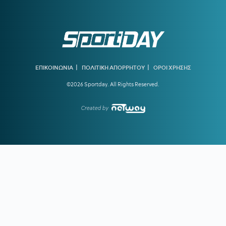
Θεμπάγιος
20:31
Υπό απειλή δίωξης κοινωνικοί λειτουργοί που αρνούνται
να εκτελέσουν εισαγγελικές εντολές – Ακραία υποστελέχωση
στις κοινωνικές υπηρεσίες
20:13
Ο διεθνούς φήμης συνθέτης Μάριος Ιωάννου Ηλία νέος
συνθέτης των Τελετών Αφής και Παράδοσης της Ολυμπιακής
|
|
ΕΠΙΚΟΙΝΩΝΙΑ
ΠΟΛΙΤΙΚΗ ΑΠΟΡΡΗΤΟΥ
ΟΡΟΙ ΧΡΗΣΗΣ
Φλόγας
©2026 Sportday. All Rights Reserved.
19:45
ΓΙΩΡΓΟΣ ΧΕΛΑΚΗΣ:
Εχει κι ο Νίστρουπ τα «κολλήματά»
του...
Created by
19:04
ΠΑΟΚ:
Πρόταση της Γαλατάσαραϊ για δανεισμό του
Κωνσταντέλια
19:01
Tα συγχαρητήρια του Ισίδωρου Κούβελου στην Εβελυν
Μητροπούλου και το ευχαριστώ στον Πρόεδρο της ΕΟΕ