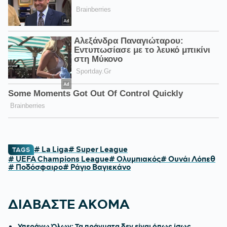
# La Liga
# Super League
TAGS
# UEFA Champions League
# Ολυμπιακός
# Ουνάι Λόπεθ
# Ποδόσφαιρο
# Ράγιο Βαγιεκάνο
ΔΙΑΒΑΣΤΕ ΑΚΟΜΑ
Υπεράνω Όλων: Τα πράγματα δεν είναι όπως ίσως