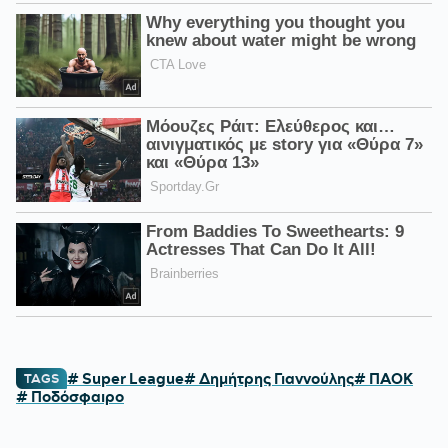
# Super League
# Δημήτρης Γιαννούλης
# ΠΑΟΚ
TAGS
# Ποδόσφαιρο