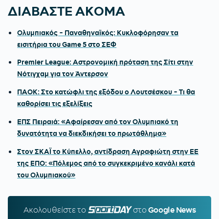
ΔΙΑΒΑΣΤΕ ΑΚΟΜΑ
Ολυμπιακός - Παναθηναϊκός: Κυκλοφόρησαν τα
εισιτήρια του Game 5 στο ΣΕΦ
Premier League: Αστρονομική πρόταση της Σίτι στην
Νότιγχαμ για τον Άντερσον
ΠΑΟΚ: Στο κατώφλι της εξόδου ο Λουτσέσκου - Τι θα
καθορίσει τις εξελίξεις
ΕΠΣ Πειραιά: «Αφαίρεσαν από τον Ολυμπιακό τη
δυνατότητα να διεκδικήσει το πρωτάθλημα»
Στον ΣΚΑΪ το Κύπελλο, αντίδραση Αγραφιώτη στην ΕΕ
της ΕΠΟ: «Πόλεμος από το συγκεκριμένο κανάλι κατά
του Ολυμπιακού»
Ακολουθείστε τo
SPORTDAY.GR
στο
Google News