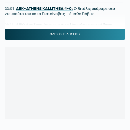
22:01
ΑΕΚ-ATHENS KALLITHEA 4-0:
Ο Βιτάλις σκόραρε στο
ντεμπούτο του και ο Γκατσίνοβιτς... έπαθε Γιόβιτς
21:21
ΑΕΚ:
Αποδοκιμάστηκε ο Αγγελόπουλος στην «Allwyn
Arena»
ΟΛΕΣ ΟΙ ΕΙΔΗΣΕΙΣ >
21:11
ΟΦΗ:
Τρέλα του κόσμου για το Σούπερ Καπ
20:57
ΛΙΟΝΕΛ ΜΕΣΙ:
Η τελευταία φορά που ο πατέρας του τον
είδε από κοντά να παίζει
20:33
ΤΖΟΛΑΚΗΣ - ΧΑΛ:
Ντεμπούτο με ήττα
20:11
ΝΑΪΜΕΓΚΕΝ – ΤΕΛΣΤΑΡ 1-2:
Πρεμιέρα με εντός έδρας
ήττα για την αντίπαλο του Ολυμπιακού
19:38
ΟΛΥΜΠΙΑΚΟΣ:
Τα πλάνα του Μεντιλίμπαρ για τη ρεβάνς
της Ολλανδίας
19:10
ΟΦΗ ΜΕΤΑΓΡΑΦΕΣ:
Έκλεισε ακόμα μία εκκρεμότητα -
Παίρνει τον Λορέντσο Ντίκμαν
18:44
ΧΟΡΧΕ ΜΕΣΙ:
To «αντίο» της Νιούελς Ολντ Μπόις στον