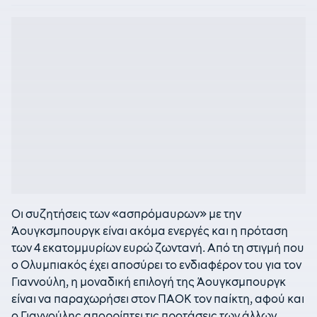
Οι συζητήσεις των «ασπρόμαυρων» με την
Άουγκσμπουργκ είναι ακόμα ενεργές και η πρόταση
των 4 εκατομμυρίων ευρώ ζωντανή. Από τη στιγμή που
ο Ολυμπιακός έχει αποσύρει το ενδιαφέρον του για τον
Γιαννούλη, η μοναδική επιλογή της Άουγκσμπουργκ
είναι να παραχωρήσει στον ΠΑΟΚ τον παίκτη, αφού και
ο Γιαννούλης απορρίπτει τις προτάσεις των άλλων