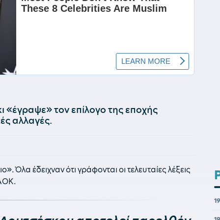
κι «έγραψε» τον επίλογο της εποχής
ές αλλαγές.
ο». Όλα έδειχναν ότι γράφονται οι τελευταίες λέξεις
ΑΟΚ.
1
1