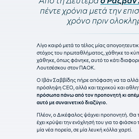
Από τη Δευτέρα
ο Ραζβάν
πέντε χρόνια μετά την επι
χρόνο πριν ολοκλη
Λίγο καιρό μετά το τέλος μίας απογοητευτική
στόχος του πρωταθλήματος, χάθηκε το κύπε
χάθηκε, όπως φάνηκε, αυτό το κάτι διαφορ
Λουτσέσκου στον ΠΑΟΚ.
Ο Ιβάν Σαββίδης πήρε απόφαση να τα αλλάξει
πρόσληψη CEO, αλλά και τεχνικού και αθλη
πρόσωπα πάνω από τον προπονητή κι απέμεν
αυτό με συναινετικό διαζύγιο.
Πλέον, ο Δικέφαλος ψάχνει προπονητή. Θα τ
έχει κρύψει την ενόχλησή του για το φιάσκο
μία νέα πορεία, σε μία λευκή κόλλα χαρτί.