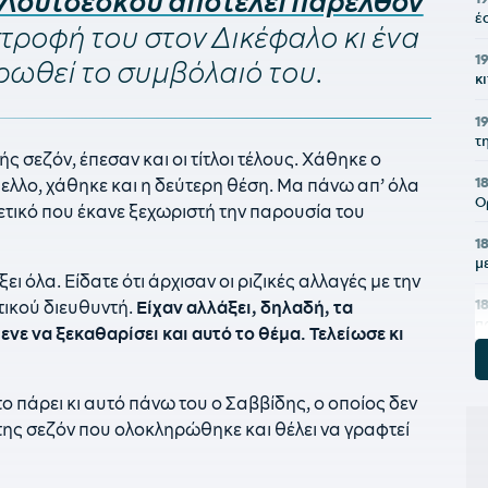
 Λουτσέσκου αποτελεί παρελθόν
έ
στροφή του στον Δικέφαλο κι ένα
1
ρωθεί το συμβόλαιό του.
κ
1
τ
ς σεζόν, έπεσαν και οι τίτλοι τέλους. Χάθηκε ο
1
λλο, χάθηκε και η δεύτερη θέση. Μα πάνω απ’ όλα
Ο
ετικό που έκανε ξεχωριστή την παρουσία του
1
μ
 όλα. Είδατε ότι άρχισαν οι ριζικές αλλαγές με την
1
τικού διευθυντή.
Είχαν αλλάξει, δηλαδή, τα
π
ε να ξεκαθαρίσει και αυτό το θέμα. Τελείωσε κι
18
ε
ο πάρει κι αυτό πάνω του ο Σαββίδης, ο οποίος δεν
ξ
 της σεζόν που ολοκληρώθηκε και θέλει να γραφτεί
1
Ο
Α