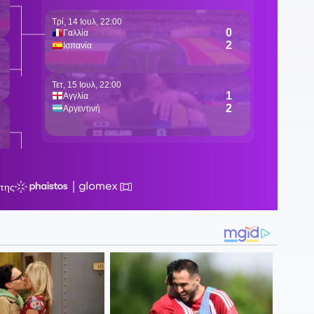
1
π
1
Α
1
1
π