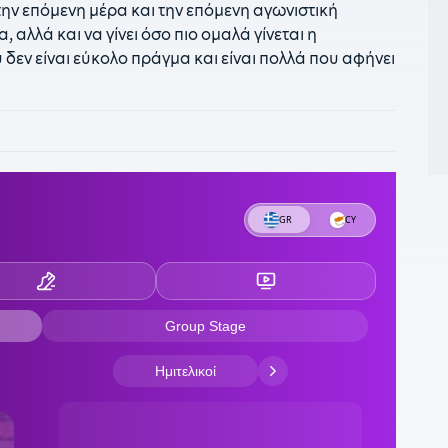
ην επόμενη μέρα και την επόμενη αγωνιστική
 αλλά και να γίνει όσο πιο ομαλά γίνεται η
17
Η
δεν είναι εύκολο πράγμα και είναι πολλά που αφήνει
ο
1
1
Α
ε
1
δ
κ
π
1
ε
16
Η
1
Χ