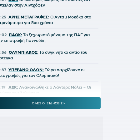
στειλαν στην Αϊντχόφεν
9:25
ΑΡΗΣ ΜΕΤΑΓΡΑΦΕΣ:
Ο Ανταμ Μοκόκα στα
ιτρινόμαυρα για δύο χρόνια
9:02
ΠΑΟΚ:
Το ξεχωριστό μήνυμα της ΠΑΕ για
ην επιστροφή Γιαννούλη
8:56
ΟΛΥΜΠΙΑΚΟΣ:
Το συγκινητικό αντίο του
ρτέγκα
8:37
ΥΠΕΡΑΝΩ ΟΛΩΝ:
Τώρα «αρχίζουν» οι
εταγραφές για τον Ολυμπιακό!
8:19
ΑΕΚ:
Ανακοινώθηκε ο Λάντερς Νόλεϊ – Οι
ρώτες του δηλώσεις
ΟΛΕΣ ΟΙ ΕΙΔΗΣΕΙΣ >
:11
ΥΠ. ΠΑΙΔΕΙΑΣ:
Ανακοινώθηκαν 95
ιδικότητες και 860 τμήματα των ΣΑΕΚ – Πότε
εκινούν οι αιτήσεις
8:00
ΣΑΝ ΣΗΜΕΡΑ - ΛΑΜΠΡΟΣ ΠΑΠΑΚΩΣΤΑΣ:
 συγκλονιστικός τελικός στο Παγκόσμιο της
θήνας