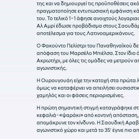
της και να δημιουργεί τις προϋποθέσεις ακ
πραγματοποίησε εντυπωσιακή εμφάνιση κά
του. Το τελικό 1-1 άφησε ανοιχτούς λογαρι
Αλ Αμρί έδωσε προβάδισμα στους Σαουδάρ
αποτέλεσμα για τους Λατινοαμερικάνους.
Ο Φακούντο Πελίστρι του Παναθηναϊκού δε
απόφαση του Μαρσέλο Μπιέλσα. Στον ίδιο ό
Ακρωτήρι, με όλες τις ομάδες να μετρούν 
αγωνιστικής.
Η Ουρουγουάη είχε την κατοχή στα πρώτα 
όμως να καταφέρνει να απειλήσει ουσιαστι
χαμηλός και οι φάσεις περιορισμένες.
Η πρώτη σημαντική στιγμή καταγράφηκε στο 
κεφαλιά-«ψαράκι» από κοντινή απόσταση, 
απομάκρυνε τον κίνδυνο. Η Σαουδική Αραβί
αγωνιστικό χώρο και μετά το 35′ έγινε πιο απ