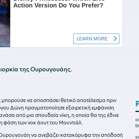
λιορκία της Ουρουγουάης.
ως μπορούσε να αποσπάσει θετικό αποτέλεσμα πριν
ώργου Δώνη πραγματοποίησε εξαιρετική εμφάνιση
νάσα από μια σπουδαία νίκη, η οποία θα της έδινε
0
η φάση των νοκ άουτ του Μουντιάλ.
ξ
ην Ουρουγουάη να ανεβάζει κατακόρυφα την απόδοσή
0