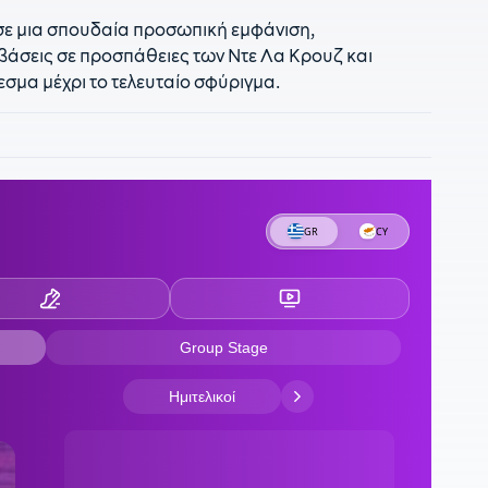
2
σε μια σπουδαία προσωπική εμφάνιση,
«
άσεις σε προσπάθειες των Ντε Λα Κρουζ και
σμα μέχρι το τελευταίο σφύριγμα.
2
Π