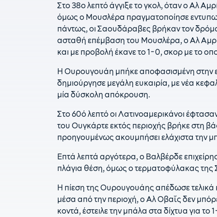
Στο 38ο λεπτό άγγιξε το γκολ, όταν ο Αλ Αμ
όμως ο Μουσλέρα πραγματοποίησε εντυπωσ
πάντως, οι Σαουδάραβες βρήκαν τον δρόμο 
ασταθή επέμβαση του Μουσλέρα, ο Αλ Αμρί
και με προβολή έκανε το 1-0, σκορ με το ο
Η Ουρουγουάη μπήκε αποφασισμένη στην ε
δημιούργησε μεγάλη ευκαιρία, με νέα κεφα
μία δύσκολη απόκρουση.
Στο 60ό λεπτό οι Λατινοαμερικάνοι έφτασαν
του Ουγκάρτε εκτός περιοχής βρήκε στη βάσ
προηγουμένως ακουμπήσει ελάχιστα την μπά
Επτά λεπτά αργότερα, ο Βαλβέρδε επιχείρη
πλάγια θέση, όμως ο τερματοφύλακας της 
Η πίεση της Ουρουγουάης απέδωσε τελικά κ
μέσα από την περιοχή, ο Αλ Οβαΐς δεν μπό
κοντά, έστειλε την μπάλα στα δίχτυα για το 1