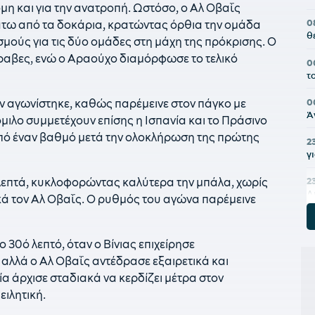
όμη και για την ανατροπή. Ωστόσο, ο Αλ Οβαΐς
0
τω από τα δοκάρια, κρατώντας όρθια την ομάδα
θ
ασμούς για τις δύο ομάδες στη μάχη της πρόκρισης. Ο
αβες, ενώ ο Αραούχο διαμόρφωσε το τελικό
0
τ
0
ν αγωνίστηκε, καθώς παρέμεινε στον πάγκο με
Ά
μιλο συμμετέχουν επίσης η Ισπανία και το Πράσινο
από έναν βαθμό μετά την ολοκλήρωση της πρώτης
2
γ
λεπτά, κυκλοφορώντας καλύτερα την μπάλα, χωρίς
2
Λ
κά τον Αλ Οβαΐς. Ο ρυθμός του αγώνα παρέμεινε
2
ρ
30ό λεπτό, όταν ο Βίνιας επιχείρησε
αλλά ο Αλ Οβαΐς αντέδρασε εξαιρετικά και
2
α
α άρχισε σταδιακά να κερδίζει μέτρα στον
ειλητική.
2
ε