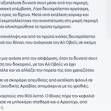
ρί εξαπέλυσε δυνατό σουτ μέσα από την περιοχή,
ιακή επέμβαση. Λίγα δευτερόλεπτα αργότερα,
2
«
προς τα δίχτυα. Μετά από εκτέλεση κόρνερ και
 εκμεταλλεύτηκε την αναστάτωση στη μικρή περιοχή
2
ποίο ολοκληρώθηκε το πρώτο ημίχρονο.
π
πανάληψη και από τα πρώτα κιόλας δευτερόλεπτα
2
Ρ
λιά του Βίνιας που ανάγκασε τον Αλ Οβαΐς σε ακόμη
21
δ
 μια ανάσα από την ισοφάριση, όταν το δυνατό σουτ
η του δοκαριού, με τον Αλ Οβαΐς να έχει
2
λα και να αλλάζει την πορεία της όσο χρειαζόταν.
2
τ
σε να σκοράρει απευθείας από εκτέλεση φάουλ σε
Σαουδικής Αραβίας απομάκρυνε με τις γροθιές.
2
τ
αρπούς στο 80ό λεπτό. Ο Βίνιας πήρε την κεφαλιά
ρεσε να μπλοκάρει σταθερά και ο Αραούχο, από
2
Σ
-1.